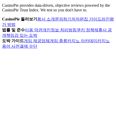
CasinoPie provides data-driven, objective reviews powered by the
CasinoPie Trust Index. We test so you don't have to.
CasinoPie 둘러보기
회사 소개
문의하기
저자
편집 가이드라인
평
가 방법
법률 및 준수
이용 약관
개인정보 처리방침
쿠키 정책
제휴사 공
개
책임감 있는 도박
도박 가이드
게임 제공업체
게임 종류
카지노 아카데미
카지노
용어 사전
결제 수단