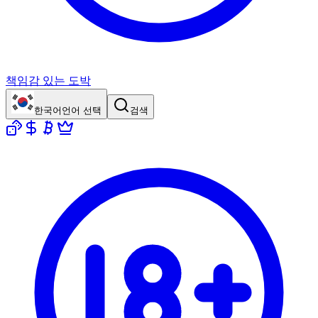
책임감 있는 도박
한국어
언어 선택
검색