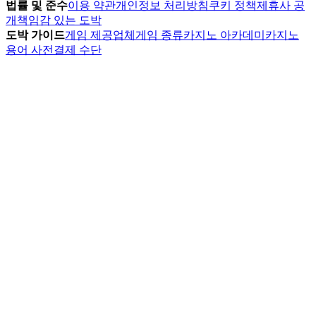
법률 및 준수
이용 약관
개인정보 처리방침
쿠키 정책
제휴사 공
개
책임감 있는 도박
도박 가이드
게임 제공업체
게임 종류
카지노 아카데미
카지노
용어 사전
결제 수단