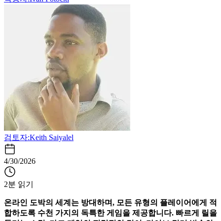
검토자:
Keith Saiyalel
4/30/2026
2분 읽기
온라인 도박의 세계는 방대하며, 모든 유형의 플레이어에게 적
합하도록 수천 가지의 독특한 게임을 제공합니다. 빠르게 릴을