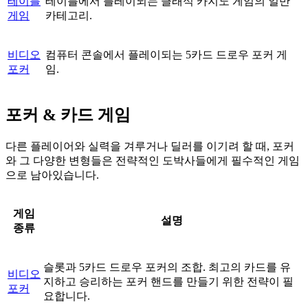
테이블
테이블에서 플레이되는 클래식 카지노 게임의 일반
게임
카테고리.
비디오
컴퓨터 콘솔에서 플레이되는 5카드 드로우 포커 게
포커
임.
포커 & 카드 게임
다른 플레이어와 실력을 겨루거나 딜러를 이기려 할 때, 포커
와 그 다양한 변형들은 전략적인 도박사들에게 필수적인 게임
으로 남아있습니다.
게임
설명
종류
슬롯과 5카드 드로우 포커의 조합. 최고의 카드를 유
비디오
지하고 승리하는 포커 핸드를 만들기 위한 전략이 필
포커
요합니다.