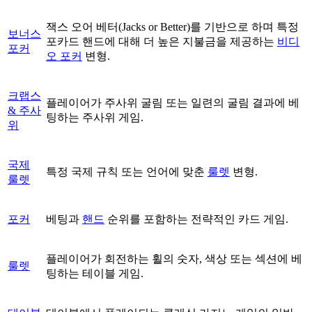
잭스 오어 베터(Jacks or Better)를 기반으로 하며 특정
보너스
포카드 핸드에 대해 더 높은 지불금을 제공하는
비디
포커
오 포커
변형.
크랩스
플레이어가 주사위 굴림 또는 일련의 굴림 결과에 베
& 주사
팅하는 주사위 게임.
위
국제
특정 국제 규칙 또는 언어에 맞춘
룰렛
변형.
룰렛
포커
베팅과
핸드
순위를 포함하는 전략적인 카드 게임.
플레이어가 회전하는 휠의 숫자, 색상 또는 섹션에 베
룰렛
팅하는 테이블 게임.