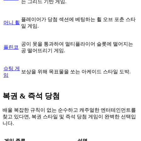
는 그리드 기반 게임.
플레이어가 당첨 섹션에 베팅하는 휠 오브 포춘 스타
머니 휠
일 게임.
공이 못을 통과하여 멀티플라이어 슬롯에 떨어지는
플린코
공 떨어뜨리기 게임.
슈팅 게
보상을 위해 목표물을 쏘는 아케이드 스타일 도박.
임
복권 & 즉석 당첨
배울 복잡한 규칙이 없는 순수하고 캐주얼한 엔터테인먼트를
찾고 있다면, 복권 스타일 및 즉석 당첨 게임이 완벽한 선택입
니다.
게임 종류
설명