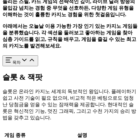
돌리는 스릴, 카드 게임의 전략적인 깊이, 라이브 딜러 방송의
몰입감 넘치는 경험 중 무엇을 선호하든, 다양한 게임 유형을
이해하는 것이 훌륭한 카지노 경험을 위한 첫걸음입니다.
아래에서는 오늘날 이용 가능한 가장 인기 있는 카지노 게임들
을 분류했습니다. 각 섹션을 둘러보고 좋아하는 게임을 찾아
심층 가이드를 읽고, 규칙을 배우고, 게임을 즐길 수 있는 최고
의 카지노를 발견해보세요.
목차
슬롯 & 잭팟
슬롯은 온라인 카지노 세계의 독보적인 왕입니다. 플레이하기
쉽고 사전 기술이 필요 없으며, 비교적 적은 베팅으로도 엄청
난 당첨금을 얻을 수 있는 잠재력을 제공합니다. 현대적인 슬
롯은 혁신적인 기능, 멋진 그래픽, 그리고 수천 가지의 승리 방
법을 갖추고 있습니다.
게임 종류
설명