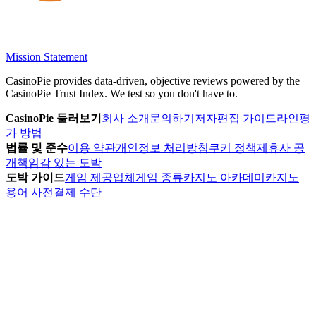
Mission Statement
CasinoPie provides data-driven, objective reviews powered by the
CasinoPie Trust Index. We test so you don't have to.
CasinoPie 둘러보기
회사 소개
문의하기
저자
편집 가이드라인
평
가 방법
법률 및 준수
이용 약관
개인정보 처리방침
쿠키 정책
제휴사 공
개
책임감 있는 도박
도박 가이드
게임 제공업체
게임 종류
카지노 아카데미
카지노
용어 사전
결제 수단