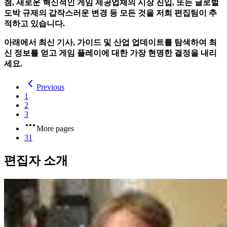
첨, 새로운 혁신적인 게임 제공업체의 시장 진입, 또는 글로벌
도박 규제의 갑작스러운 변경 등 모든 것을 저희 편집팀이 추
적하고 있습니다.
아래에서 최신 기사, 가이드 및 산업 업데이트를 탐색하여 최
신 정보를 얻고 게임 플레이에 대한 가장 현명한 결정을 내리
세요.
Previous
1
2
3
More pages
31
편집자 소개