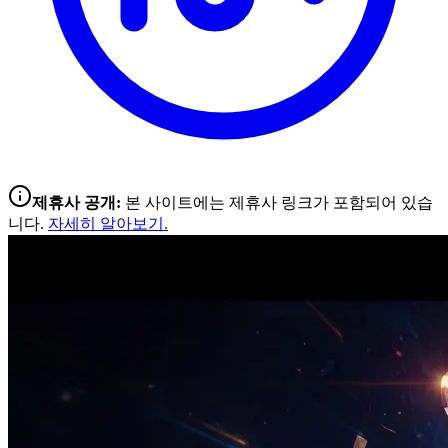
제휴사 공개:
본 사이트에는 제휴사 링크가 포함되어 있습
니다.
자세히 알아보기.