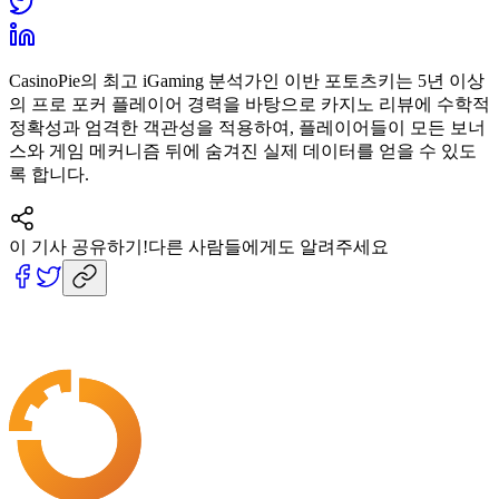
CasinoPie의 최고 iGaming 분석가인 이반 포토츠키는 5년 이상
의 프로 포커 플레이어 경력을 바탕으로 카지노 리뷰에 수학적
정확성과 엄격한 객관성을 적용하여, 플레이어들이 모든 보너
스와 게임 메커니즘 뒤에 숨겨진 실제 데이터를 얻을 수 있도
록 합니다.
이 기사 공유하기!
다른 사람들에게도 알려주세요