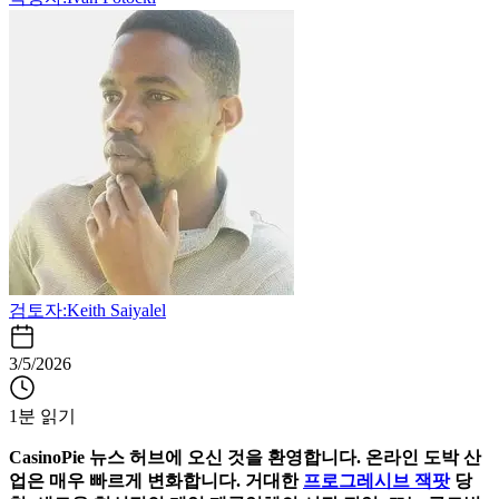
검토자:
Keith Saiyalel
3/5/2026
1분 읽기
CasinoPie 뉴스 허브에 오신 것을 환영합니다. 온라인 도박 산
업은 매우 빠르게 변화합니다. 거대한
프로그레시브 잭팟
당