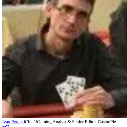
Ivan Potocki
Chief iGaming Analyst & Senior Editor
, CasinoPie