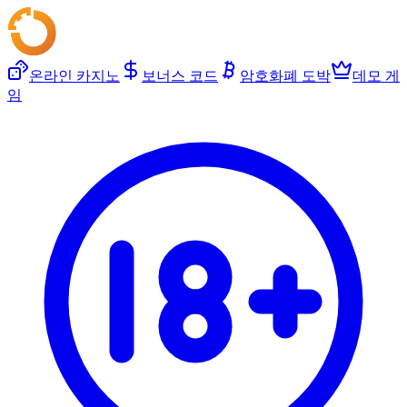
온라인 카지노
보너스 코드
암호화폐 도박
데모 게
임