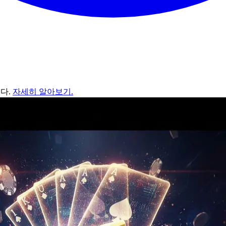
다.
자세히 알아보기.