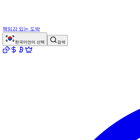
책임감 있는 도박
한국어
언어 선택
검색