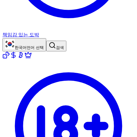
책임감 있는 도박
한국어
언어 선택
검색