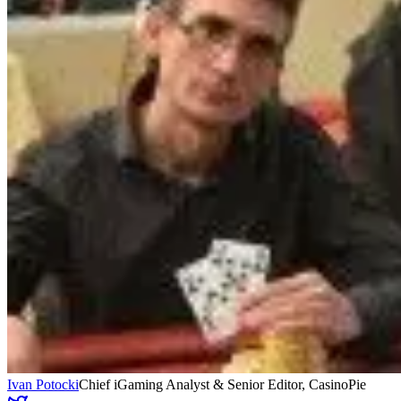
Ivan Potocki
Chief iGaming Analyst & Senior Editor
, CasinoPie