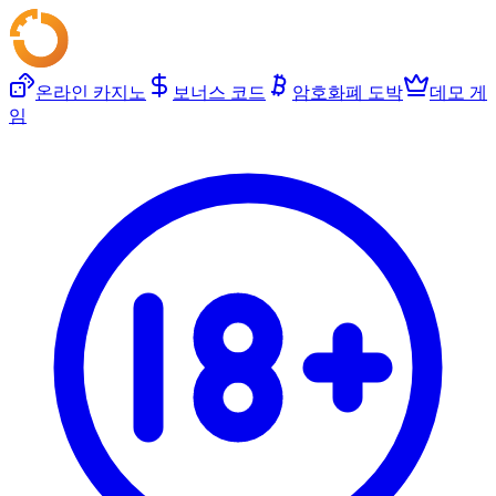
온라인 카지노
보너스 코드
암호화폐 도박
데모 게
임