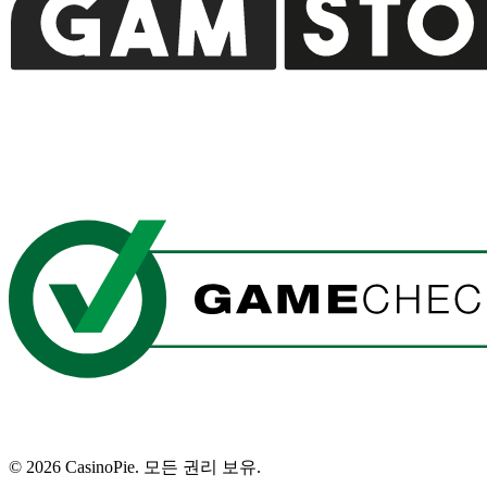
©
2026
CasinoPie.
모든 권리 보유.