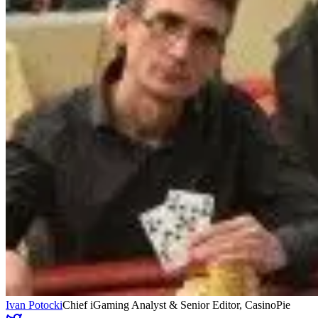
Ivan Potocki
Chief iGaming Analyst & Senior Editor
, CasinoPie