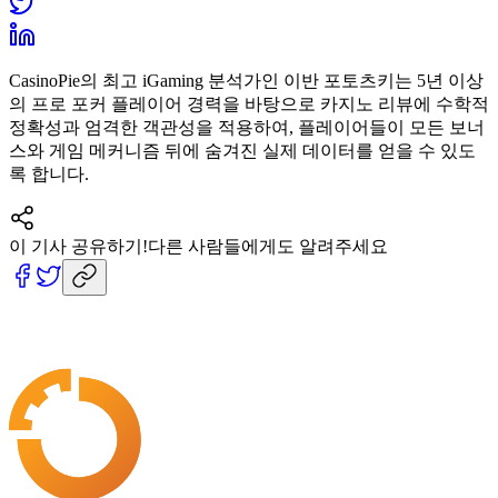
CasinoPie의 최고 iGaming 분석가인 이반 포토츠키는 5년 이상
의 프로 포커 플레이어 경력을 바탕으로 카지노 리뷰에 수학적
정확성과 엄격한 객관성을 적용하여, 플레이어들이 모든 보너
스와 게임 메커니즘 뒤에 숨겨진 실제 데이터를 얻을 수 있도
록 합니다.
이 기사 공유하기!
다른 사람들에게도 알려주세요