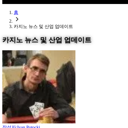
홈
카지노 뉴스 및 산업 업데이트
카지노 뉴스 및 산업 업데이트
작성자:
Ivan Potocki