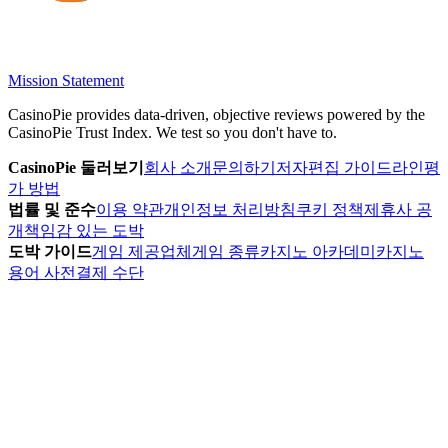
Mission Statement
CasinoPie provides data-driven, objective reviews powered by the
CasinoPie Trust Index. We test so you don't have to.
CasinoPie 둘러보기
회사 소개
문의하기
저자
편집 가이드라인
평
가 방법
법률 및 준수
이용 약관
개인정보 처리방침
쿠키 정책
제휴사 공
개
책임감 있는 도박
도박 가이드
게임 제공업체
게임 종류
카지노 아카데미
카지노
용어 사전
결제 수단