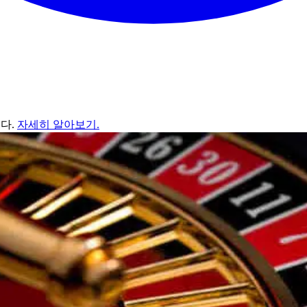
다.
자세히 알아보기.