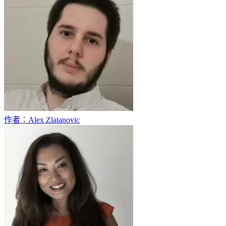
作者：
Alex Zlatanovic