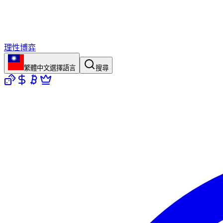
理性博弈
繁體中文
選擇語言
搜尋