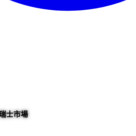
 進軍瑞士市場