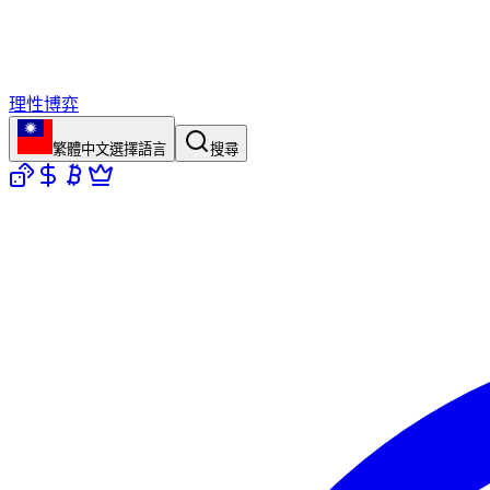
理性博弈
繁體中文
選擇語言
搜尋