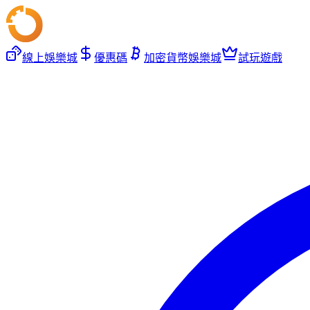
線上娛樂城
優惠碼
加密貨幣娛樂城
試玩遊戲