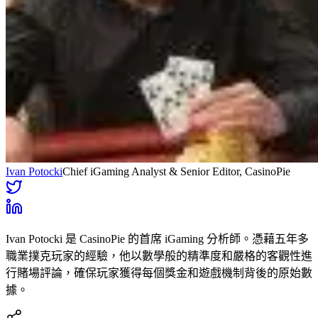
Ivan Potocki
Chief iGaming Analyst & Senior Editor
, CasinoPie
Ivan Potocki 是 CasinoPie 的首席 iGaming 分析師。憑藉五年多
職業撲克玩家的經驗，他以數學般的精準度和嚴格的客觀性進
行賭場評論，確保玩家獲得每個獎金和遊戲機制背後的原始數
據。