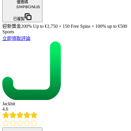
優惠碼
SMPBONUS
已複製
迎新獎金
200% Up to €1,750 + 150 Free Spins + 100% up to €500
Sports
立即領取
評論
Jackbit
4.6