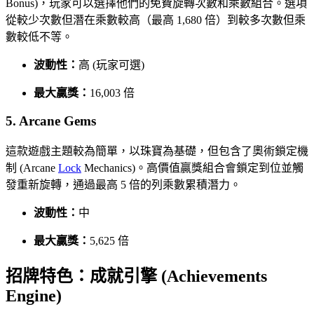
Bonus)，玩家可以選擇他們的免費旋轉次數和乘數組合。選項
從較少次數但潛在乘數較高（最高 1,680 倍）到較多次數但乘
數較低不等。
波動性：
高 (玩家可選)
最大贏獎：
16,003 倍
5. Arcane Gems
這款遊戲主題較為簡單，以珠寶為基礎，但包含了奧術鎖定機
制 (Arcane
Lock
Mechanics)。高價值贏獎組合會鎖定到位並觸
發重新旋轉，通過最高 5 倍的列乘數累積潛力。
波動性：
中
最大贏獎：
5,625 倍
招牌特色：成就引擎 (Achievements
Engine)