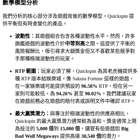
數學模型分析
我們分析的核心部分涉及遊戲背後的數學模型。Quickspin 提
供平衡但有時會變化的產品。
波動性：
其遊戲組合包含各種波動性水平。然而，許多
旗艦遊戲的波動性介於
中等到高
之間。這提供了平衡的
風險報酬比，吸引尋求大額獎金但又不喜歡某些競爭對
手那種極端波動性的玩家。
RTP 範圍：
玩家必須了解，Quickspin 為其老虎機提供多
種 RTP 版本給娛樂城。像 Sakura Fortune 這樣的遊戲，
在一家娛樂城可能提供預設的
96.58%
RTP，但在另一
家則可能較低，為
94.26%
甚至
90.02%
。我們建議玩家
在遊戲前務必在遊戲的賠付表或說明文件中確認 RTP。
最大贏獎潛力：
與專注於極端波動性的供應商相比，
Quickspin 的最大贏獎潛力通常較為溫和。獎金通常上限
為投注的
5,000 倍
到
15,000 倍
，儘管有些遊戲如
Big
Bad Wolf Megaways
提供高達
30,540 倍
的潛力。