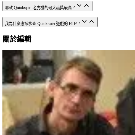
哪款 Quickspin 老虎機的最大贏獎最高？
我為什麼應該檢查 Quickspin 遊戲的 RTP？
關於編輯