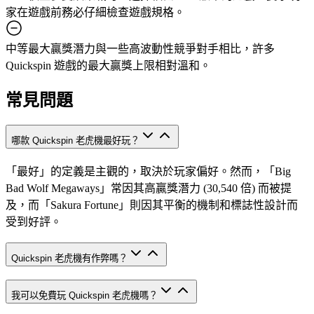
家在遊戲前務必仔細檢查遊戲規格。
中等最大贏獎潛力
與一些高波動性競爭對手相比，許多
Quickspin 遊戲的最大贏獎上限相對溫和。
常見問題
哪款 Quickspin 老虎機最好玩？
「最好」的定義是主觀的，取決於玩家偏好。然而，「Big
Bad Wolf Megaways」常因其高贏獎潛力 (30,540 倍) 而被提
及，而「Sakura Fortune」則因其平衡的機制和標誌性設計而
受到好評。
Quickspin 老虎機有作弊嗎？
我可以免費玩 Quickspin 老虎機嗎？