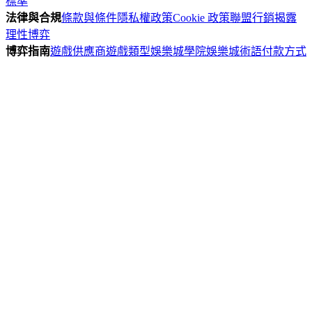
標準
法律與合規
條款與條件
隱私權政策
Cookie 政策
聯盟行銷揭露
理性博弈
博弈指南
遊戲供應商
遊戲類型
娛樂城學院
娛樂城術語
付款方式