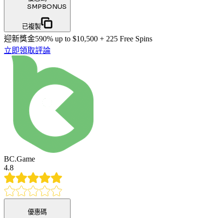
SMPBONUS
已複製
迎新獎金
590% up to $10,500 + 225 Free Spins
立即領取
評論
BC.Game
4.8
優惠碼