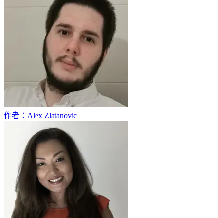
作者：
Alex Zlatanovic