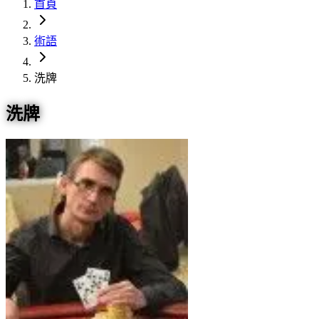
首頁
術語
洗牌
洗牌