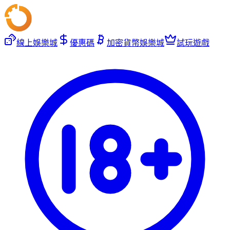
線上娛樂城
優惠碼
加密貨幣娛樂城
試玩遊戲