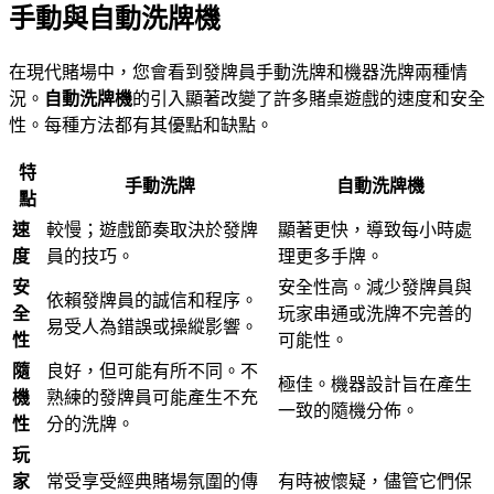
手動與自動洗牌機
在現代賭場中，您會看到發牌員手動洗牌和機器洗牌兩種情
況。
自動洗牌機
的引入顯著改變了許多賭桌遊戲的速度和安全
性。每種方法都有其優點和缺點。
特
手動洗牌
自動洗牌機
點
速
較慢；遊戲節奏取決於發牌
顯著更快，導致每小時處
度
員的技巧。
理更多手牌。
安
安全性高。減少發牌員與
依賴發牌員的誠信和程序。
全
玩家串通或洗牌不完善的
易受人為錯誤或操縱影響。
性
可能性。
隨
良好，但可能有所不同。不
極佳。機器設計旨在產生
機
熟練的發牌員可能產生不充
一致的隨機分佈。
性
分的洗牌。
玩
家
常受享受經典賭場氛圍的傳
有時被懷疑，儘管它們保