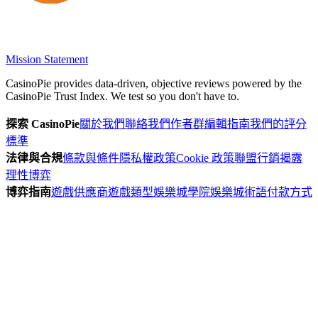
Mission Statement
CasinoPie provides data-driven, objective reviews powered by the
CasinoPie Trust Index. We test so you don't have to.
探索 CasinoPie
關於我們
聯絡我們
作者群
編輯指南
我們的評分
標準
法律與合規
條款與條件
隱私權政策
Cookie 政策
聯盟行銷揭露
理性博弈
博弈指南
遊戲供應商
遊戲類型
娛樂城學院
娛樂城術語
付款方式