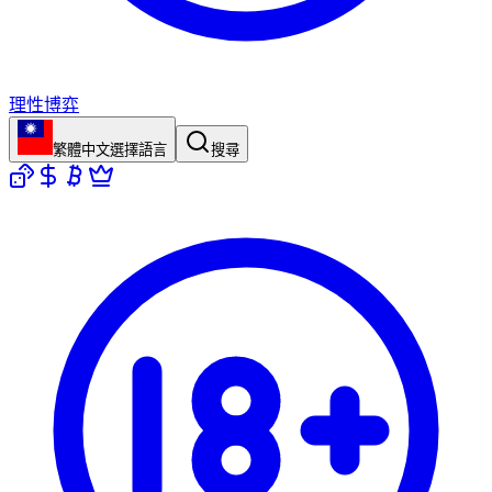
理性博弈
繁體中文
選擇語言
搜尋