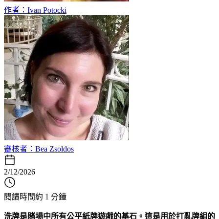
作者：
Ivan Potocki
審核者：
Bea Zsoldos
2/12/2026
閱讀時間約 1 分鐘
洗牌
是賭場中所有公平紙牌遊戲的基石。這是用於
打亂牌組
的