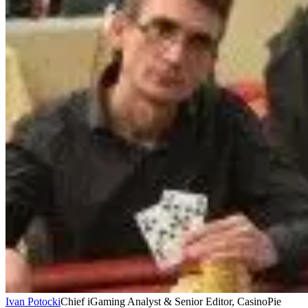
Ivan Potocki
Chief iGaming Analyst & Senior Editor
, CasinoPie