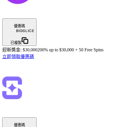
優惠碼
BIGSLICE
已複製
迎新獎金
:
$30,000
200% up to $30,000 + 50 Free Spins
立即領取
優惠碼
優惠碼