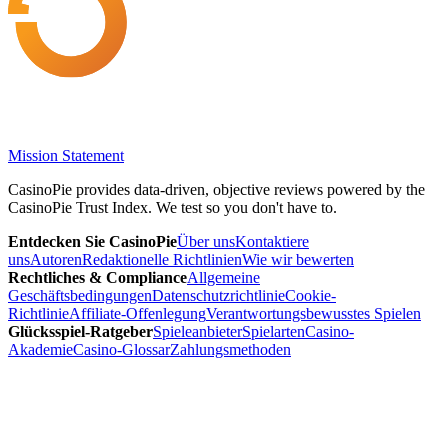
Mission Statement
CasinoPie provides data-driven, objective reviews powered by the
CasinoPie Trust Index. We test so you don't have to.
Entdecken Sie CasinoPie
Über uns
Kontaktiere
uns
Autoren
Redaktionelle Richtlinien
Wie wir bewerten
Rechtliches & Compliance
Allgemeine
Geschäftsbedingungen
Datenschutzrichtlinie
Cookie-
Richtlinie
Affiliate-Offenlegung
Verantwortungsbewusstes Spielen
Glücksspiel-Ratgeber
Spieleanbieter
Spielarten
Casino-
Akademie
Casino-Glossar
Zahlungsmethoden