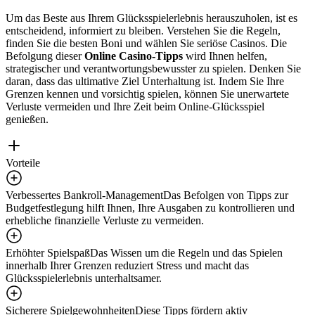
Um das Beste aus Ihrem Glücksspielerlebnis herauszuholen, ist es
entscheidend, informiert zu bleiben. Verstehen Sie die Regeln,
finden Sie die besten Boni und wählen Sie seriöse Casinos. Die
Befolgung dieser
Online Casino-Tipps
wird Ihnen helfen,
strategischer und verantwortungsbewusster zu spielen. Denken Sie
daran, dass das ultimative Ziel Unterhaltung ist. Indem Sie Ihre
Grenzen kennen und vorsichtig spielen, können Sie unerwartete
Verluste vermeiden und Ihre Zeit beim Online-Glücksspiel
genießen.
Vorteile
Verbessertes Bankroll-Management
Das Befolgen von Tipps zur
Budgetfestlegung hilft Ihnen, Ihre Ausgaben zu kontrollieren und
erhebliche finanzielle Verluste zu vermeiden.
Erhöhter Spielspaß
Das Wissen um die Regeln und das Spielen
innerhalb Ihrer Grenzen reduziert Stress und macht das
Glücksspielerlebnis unterhaltsamer.
Sicherere Spielgewohnheiten
Diese Tipps fördern aktiv