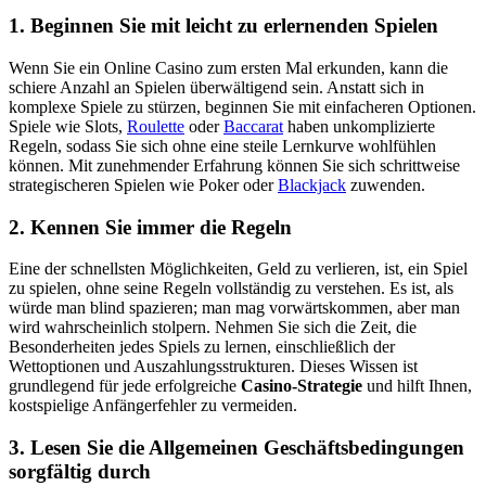
1. Beginnen Sie mit leicht zu erlernenden Spielen
Wenn Sie ein Online Casino zum ersten Mal erkunden, kann die
schiere Anzahl an Spielen überwältigend sein. Anstatt sich in
komplexe Spiele zu stürzen, beginnen Sie mit einfacheren Optionen.
Spiele wie Slots,
Roulette
oder
Baccarat
haben unkomplizierte
Regeln, sodass Sie sich ohne eine steile Lernkurve wohlfühlen
können. Mit zunehmender Erfahrung können Sie sich schrittweise
strategischeren Spielen wie Poker oder
Blackjack
zuwenden.
2. Kennen Sie immer die Regeln
Eine der schnellsten Möglichkeiten, Geld zu verlieren, ist, ein Spiel
zu spielen, ohne seine Regeln vollständig zu verstehen. Es ist, als
würde man blind spazieren; man mag vorwärtskommen, aber man
wird wahrscheinlich stolpern. Nehmen Sie sich die Zeit, die
Besonderheiten jedes Spiels zu lernen, einschließlich der
Wettoptionen und Auszahlungsstrukturen. Dieses Wissen ist
grundlegend für jede erfolgreiche
Casino-Strategie
und hilft Ihnen,
kostspielige Anfängerfehler zu vermeiden.
3. Lesen Sie die Allgemeinen Geschäftsbedingungen
sorgfältig durch