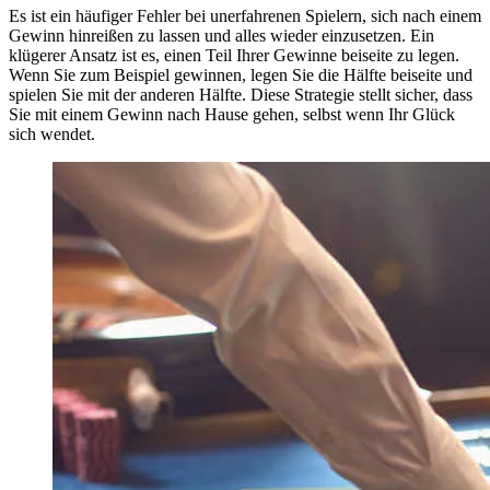
Es ist ein häufiger Fehler bei unerfahrenen Spielern, sich nach einem
Gewinn hinreißen zu lassen und alles wieder einzusetzen. Ein
klügerer Ansatz ist es, einen Teil Ihrer Gewinne beiseite zu legen.
Wenn Sie zum Beispiel gewinnen, legen Sie die Hälfte beiseite und
spielen Sie mit der anderen Hälfte. Diese Strategie stellt sicher, dass
Sie mit einem Gewinn nach Hause gehen, selbst wenn Ihr Glück
sich wendet.