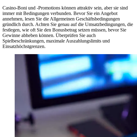
Casino-Boni und -Promotions können attraktiv sein, aber sie sind
immer mit Bedingungen verbunden. Bevor Sie ein Angebot
annehmen, lesen Sie die Allgemeinen Geschäftsbedingungen
gründlich durch. Achten Sie genau auf die Umsatzbedingungen, die
festlegen, wie oft Sie den Bonusbetrag setzen müssen, bevor Sie
Gewinne abheben können. Überprüfen Sie auch
Spielbeschränkungen, maximale Auszahlungslimits und
Einsatzhöchstgrenzen.