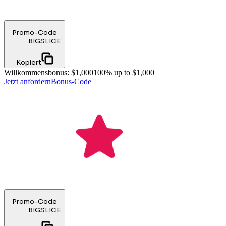
Promo-Code
BIGSLICE
Kopiert
Willkommensbonus
:
$1,000
100% up to $1,000
Jetzt anfordern
Bonus-Code
Promo-Code
BIGSLICE