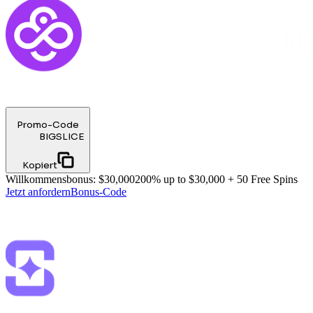
Promo-Code
BIGSLICE
Kopiert
Willkommensbonus
:
$30,000
200% up to $30,000 + 50 Free Spins
Jetzt anfordern
Bonus-Code