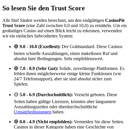
So lesen Sie den Trust Score
Alle fünf Säulen werden berechnet, um den endgültigen
CasinoPie
Trust Score
(eine Zahl zwischen 0,0 und 10,0) zu ermitteln. Um ein
großartiges Casino auf einen Blick leicht zu erkennen, verwenden
wir ein einfaches farbcodiertes System:
🟢
9.0 - 10.0 (Exzellent):
Der Goldstandard. Diese Casinos
bieten schnelle Auszahlungen, einen makellosen Ruf und
absolut faire Bedingungen. Sehr empfehlenswert.
🔵
7.0 - 8.9 (Sehr Gut):
Solide, zuverlässige Plattformen. Es
fehlen ihnen möglicherweise einige kleine Funktionen (wie
24/7 Telefonsupport), aber sie sind absolut sicher zum
Spielen.
🟡
5.0 - 6.9 (Durchschnittlich):
Vorsicht geboten. Diese
Seiten haben gültige Lizenzen, könnten aber langsamere
Auszahlungszeiten oder überdurchschnittliche
Umsatzbedingungen
haben.
🔴
0.0 - 4.9 (Nicht empfohlen):
Vermeiden Sie diese Seiten.
Casinos in dieser Kategorie haben eine Geschichte von