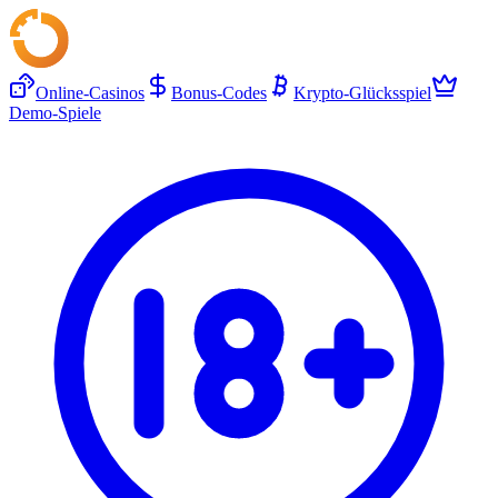
Online-Casinos
Bonus-Codes
Krypto-Glücksspiel
Demo-Spiele