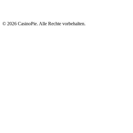
©
2026
CasinoPie.
Alle Rechte vorbehalten.