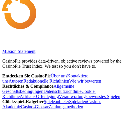
Mission Statement
CasinoPie provides data-driven, objective reviews powered by the
CasinoPie Trust Index. We test so you don't have to.
Entdecken Sie CasinoPie
Über uns
Kontaktiere
uns
Autoren
Redaktionelle Richtlinien
Wie wir bewerten
Rechtliches & Compliance
Allgemeine
Geschäftsbedingungen
Datenschutzrichtlinie
Cookie-
Richtlinie
Affiliate-Offenlegung
Verantwortungsbewusstes Spielen
Glücksspiel-Ratgeber
Spieleanbieter
Spielarten
Casino-
Akademie
Casino-Glossar
Zahlungsmethoden