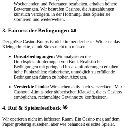
Wochenenden und Feiertagen bearbeiten, erhalten höhere
Bewertungen. Wir bestrafen Casinos, die Auszahlungen
künstlich verzögern, in der Hoffnung, dass Spieler sie
stornieren und weiterwetten.
3. Fairness der Bedingungen 📜
Der größte Casino-Bonus ist nicht immer der beste. Wir lesen das
Kleingedruckte, damit Sie es nicht tun müssen.
Umsatzbedingungen:
Wir analysieren die
Durchspielanforderungen von Boni. Realistische
Bedingungen mit geringen Umsatzanforderungen erhalten
hohe Punktzahlen; räuberische, unmöglich zu erfüllende
Bedingungen führen zu hohen Abzügen.
Versteckte Limits:
Wir suchen aktiv nach versteckten "Max
Cashout"-Limits oder räuberischen Klauseln, die es Casinos
ermöglichen, rechtmäßige Gewinne zu konfiszieren.
4. Ruf & Spielerfeedback 🌟
Wir operieren nicht im luftleeren Raum. Ein Casino mag auf dem
Papier großartig aussehen, aber wie behandelt es echte Spieler,