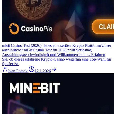
mBit Casino Test (2026): Ist es eine seriöse Krypto-Plattform?
Unser
ausführlicher mBit Casino Test für 2026 prüft Seriosität,
Auszahlungsgeschwindigkeit und Willkommensbonus. Erfahren
Sie, ob dieses erfahrene Krypto-Casino weiterhin eine Top-Wahl für
Spieler ist.
Ivan Potocki
12.1.2026