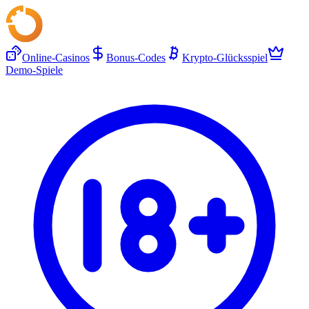
Online-Casinos
Bonus-Codes
Krypto-Glücksspiel
Demo-Spiele