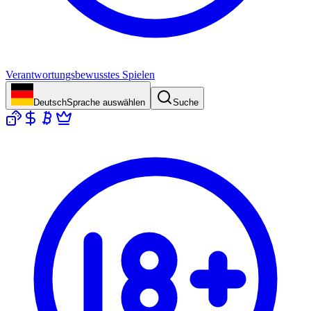
Verantwortungsbewusstes Spielen
Deutsch
Sprache auswählen
Suche