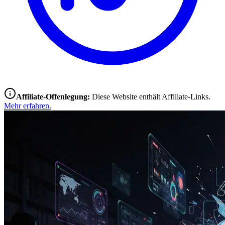
Affiliate-Offenlegung:
Diese Website enthält Affiliate-Links.
Mehr erfahren.