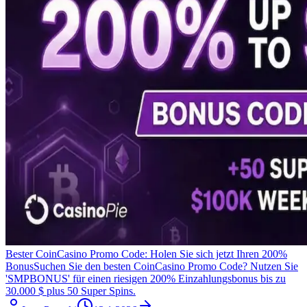
Bester CoinCasino Promo Code: Holen Sie sich jetzt Ihren 200%
Bonus
Suchen Sie den besten CoinCasino Promo Code? Nutzen Sie
'SMPBONUS' für einen riesigen 200% Einzahlungsbonus bis zu
30.000 $ plus 50 Super Spins.