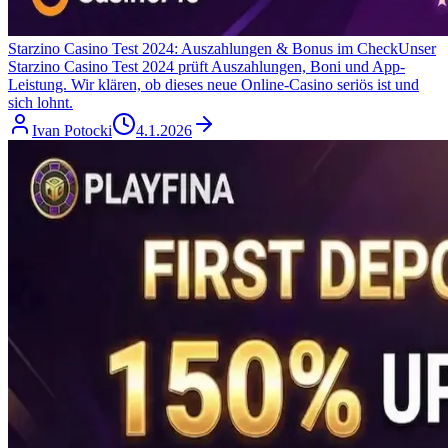
Starzino Casino Test 2024: Auszahlungen & Bonus im Check
Unser
Starzino Casino Test 2024 prüft Auszahlungen, Boni und App-
Leistung. Wir klären, ob dieses neue Online-Casino seriös ist und
sich lohnt.
Ivan Potocki
4.1.2026