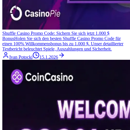
Shuffle Casino Promo Code: Sichern Sie sich jetzt 1.000 $
Bonus
Holen Sie sich den besten Shuffle Casino Promo Code für
einen 100% Willkommensbonus bis zu 1.000 $. Unser detaillierter
Testbericht beleuchtet Spiele, Auszahlungen und Sicherheit.
Ivan Potocki
15.1.2026