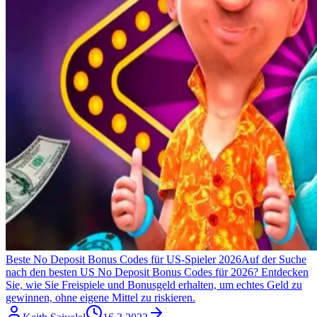
Beste No Deposit Bonus Codes für US-Spieler 2026
Auf der Suche
nach den besten US No Deposit Bonus Codes für 2026? Entdecken
Sie, wie Sie Freispiele und Bonusgeld erhalten, um echtes Geld zu
gewinnen, ohne eigene Mittel zu riskieren.