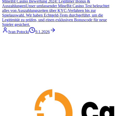
MineBit Casino Bewertung 2024: Legitimer Bonus &
Auszahlungen
Unser umfassender MineBit Casino Test beleuchtet
alles von Auszahlungszeiten über KYC-Verfahren bis zur
Spielauswahl. Wir haben Echtgeld-Tests durchgeführt, um die
Legitimität zu prüfen, und einen exklusiven Bonuscode für neue
Spieler gesichert.
Ivan Potocki
9.1.2026