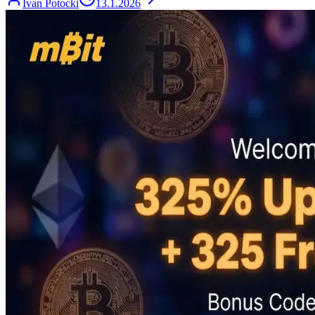
Ivan Potocki
13.1.2026