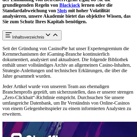
grundlegenden Regeln von
Blackjack
lernen oder die
Standardabweichung von
Slots
mit hoher Volatilität
analysieren, unsere Akademie bietet das objektive Wissen, das
Sie zum Schutz Ihres Kapitals benötigen.
Inhaltsverzeichnis
Seit der Gründung von CasinoPie hat unser Expertengremium die
Kernmechanismen der iGaming-Branche kontinuierlich
dokumentiert, analysiert und aktualisiert. Die folgende Bibliothek
enthält unser vollständiges Archiv an allgemeinen Casino-Inhalten,
Strategie-Anleitungen und technischen Erklärungen, die über die
Jahre gesammelt wurden.
Jeder Artikel wurde von unserem Team aus ehemaligen
Branchenprofis geprüft, um sicherzustellen, dass er unserer strengen
„Zero-Clickbait“-Richtlinie entspricht. Durchsuchen Sie unsere
umfangreiche Datenbank, um Ihr Verständnis von Online-Casinos
von einem Gelegenheitsspieler zu einem informierten Analysten zu
erweitern.