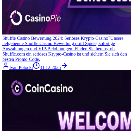
Shuffle Casino Bewertung 2024: Seriöses Krypto-Casino?
Unsere
tiefgehende Shuffle Casino Bewertung prüft Spiele, sofortige
Auszahlungen und VIP-Belohnungen. Finden Sie heraus, ob
Shuffle.com ein seriöses Krypto-Casino ist und sichern Sie sich den
besten Promo-Code.
Ivan Potocki
31.12.2025