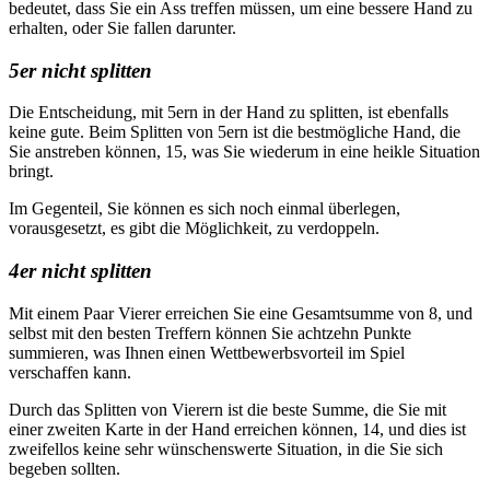
bedeutet, dass Sie ein Ass treffen müssen, um eine bessere Hand zu
erhalten, oder Sie fallen darunter.
5er nicht splitten
Die Entscheidung, mit 5ern in der Hand zu splitten, ist ebenfalls
keine gute. Beim Splitten von 5ern ist die bestmögliche Hand, die
Sie anstreben können, 15, was Sie wiederum in eine heikle Situation
bringt.
Im Gegenteil, Sie können es sich noch einmal überlegen,
vorausgesetzt, es gibt die Möglichkeit, zu verdoppeln.
4er nicht splitten
Mit einem Paar Vierer erreichen Sie eine Gesamtsumme von 8, und
selbst mit den besten Treffern können Sie achtzehn Punkte
summieren, was Ihnen einen Wettbewerbsvorteil im Spiel
verschaffen kann.
Durch das Splitten von Vierern ist die beste Summe, die Sie mit
einer zweiten Karte in der Hand erreichen können, 14, und dies ist
zweifellos keine sehr wünschenswerte Situation, in die Sie sich
begeben sollten.