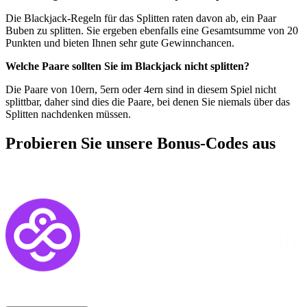
Die Blackjack-Regeln für das Splitten raten davon ab, ein Paar
Buben zu splitten. Sie ergeben ebenfalls eine Gesamtsumme von 20
Punkten und bieten Ihnen sehr gute Gewinnchancen.
Welche Paare sollten Sie im Blackjack nicht splitten?
Die Paare von 10ern, 5ern oder 4ern sind in diesem Spiel nicht
splittbar, daher sind dies die Paare, bei denen Sie niemals über das
Splitten nachdenken müssen.
Probieren Sie unsere Bonus-Codes aus