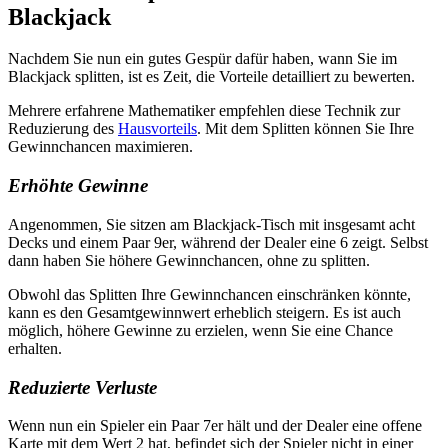
Blackjack
Nachdem Sie nun ein gutes Gespür dafür haben, wann Sie im
Blackjack splitten, ist es Zeit, die Vorteile detailliert zu bewerten.
Mehrere erfahrene Mathematiker empfehlen diese Technik zur
Reduzierung des
Hausvorteils
. Mit dem Splitten können Sie Ihre
Gewinnchancen maximieren.
Erhöhte Gewinne
Angenommen, Sie sitzen am Blackjack-Tisch mit insgesamt acht
Decks und einem Paar 9er, während der Dealer eine 6 zeigt. Selbst
dann haben Sie höhere Gewinnchancen, ohne zu splitten.
Obwohl das Splitten Ihre Gewinnchancen einschränken könnte,
kann es den Gesamtgewinnwert erheblich steigern. Es ist auch
möglich, höhere Gewinne zu erzielen, wenn Sie eine Chance
erhalten.
Reduzierte Verluste
Wenn nun ein Spieler ein Paar 7er hält und der Dealer eine offene
Karte mit dem Wert 2 hat, befindet sich der Spieler nicht in einer