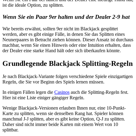
ist die ideale Option, zu splitten.
Wenn Sie ein Paar 9er halten und der Dealer 2-9 hat
Wie bereits erwähnt, sollten 9er nicht im Blackjack gesplittet
werden, aber es gibt einige Fälle, in denen Sie das Splitten eines
Neunerpaares in Betracht ziehen können. Dieser Ansatz ist durchaus
machbar, wenn Sie einen Hinweis oder eine Intuition erhalten, dass
der Dealer eine starke Hand hält oder sich überkaufen könnte.
Grundlegende Blackjack Splitting-Regeln
Je nach Blackjack-Variante folgen verschiedene Spiele einzigartigen
Regeln, die Sie vor Beginn des Spiels lernen müssen.
In einigen Fällen legen die
Casinos
auch die Splitting-Regeln fest.
Hier ist eine Liste einiger gängiger Regeln.
Wenige Blackjack-Versionen erlauben Ihnen nur, eine 10-Punkt-
Karte zu splitten, wenn sie denselben Rang hat. Spieler können
manchmal J-J splitten, aber es gibt keine Option, Q-J zu splitten.
Daher sind nicht immer beide Karten mit einem Wert von 10
splittbar.