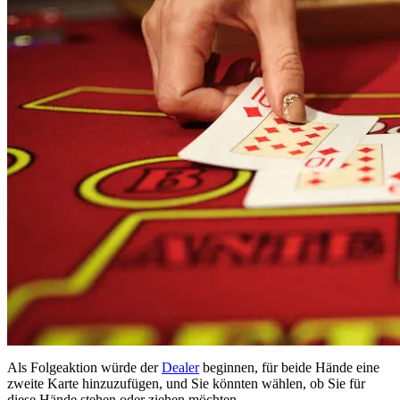
Als Folgeaktion würde der
Dealer
beginnen, für beide Hände eine
zweite Karte hinzuzufügen, und Sie könnten wählen, ob Sie für
diese Hände stehen oder ziehen möchten.