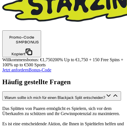
Promo-Code
SMPBONUS
Kopiert
Willkommensbonus
:
€1,750
200% Up to €1,750 + 150 Free Spins +
100% up to €500 Sports
Jetzt anfordern
Bonus-Code
Häufig gestellte Fragen
Warum sollte ich mich für einen Blackjack Split entscheiden?
Das Splitten von Paaren ermöglicht es Spielern, sich vor dem
Überkaufen zu schützen und ihr Gewinnpotenzial zu maximieren.
Es ist eine entscheidende Aktion, die Ihnen in Spieltiefen helfen und