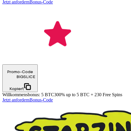
Jetzt anfordern
Bonus-Code
Promo-Code
BIGSLICE
Kopiert
Willkommensbonus
:
5 BTC
300% up to 5 BTC + 230 Free Spins
Jetzt anfordern
Bonus-Code