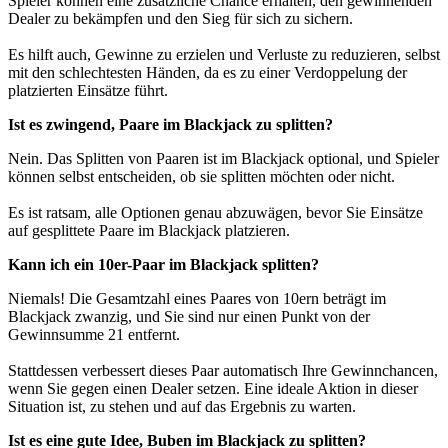
Spieler können eine zusätzliche Chance erhalten, den gewinnenden
Dealer zu bekämpfen und den Sieg für sich zu sichern.
Es hilft auch, Gewinne zu erzielen und Verluste zu reduzieren, selbst
mit den schlechtesten Händen, da es zu einer Verdoppelung der
platzierten Einsätze führt.
Ist es zwingend, Paare im Blackjack zu splitten?
Nein. Das Splitten von Paaren ist im Blackjack optional, und Spieler
können selbst entscheiden, ob sie splitten möchten oder nicht.
Es ist ratsam, alle Optionen genau abzuwägen, bevor Sie Einsätze
auf gesplittete Paare im Blackjack platzieren.
Kann ich ein 10er-Paar im Blackjack splitten?
Niemals! Die Gesamtzahl eines Paares von 10ern beträgt im
Blackjack zwanzig, und Sie sind nur einen Punkt von der
Gewinnsumme 21 entfernt.
Stattdessen verbessert dieses Paar automatisch Ihre Gewinnchancen,
wenn Sie gegen einen Dealer setzen. Eine ideale Aktion in dieser
Situation ist, zu stehen und auf das Ergebnis zu warten.
Ist es eine gute Idee, Buben im Blackjack zu splitten?