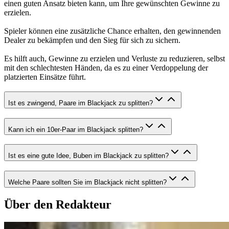
einen guten Ansatz bieten kann, um Ihre gewünschten Gewinne zu
erzielen.
Spieler können eine zusätzliche Chance erhalten, den gewinnenden
Dealer zu bekämpfen und den Sieg für sich zu sichern.
Es hilft auch, Gewinne zu erzielen und Verluste zu reduzieren, selbst
mit den schlechtesten Händen, da es zu einer Verdoppelung der
platzierten Einsätze führt.
Ist es zwingend, Paare im Blackjack zu splitten?
Kann ich ein 10er-Paar im Blackjack splitten?
Ist es eine gute Idee, Buben im Blackjack zu splitten?
Welche Paare sollten Sie im Blackjack nicht splitten?
Über den Redakteur