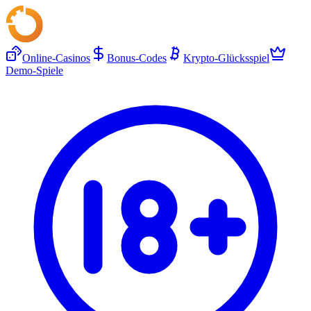
Online-Casinos
Bonus-Codes
Krypto-Glücksspiel
Demo-Spiele