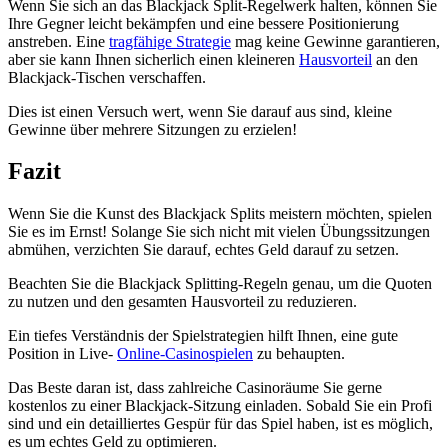
Wenn Sie sich an das Blackjack Split-Regelwerk halten, können Sie
Ihre Gegner leicht bekämpfen und eine bessere Positionierung
anstreben. Eine
tragfähige Strategie
mag keine Gewinne garantieren,
aber sie kann Ihnen sicherlich einen kleineren
Hausvorteil
an den
Blackjack-Tischen verschaffen.
Dies ist einen Versuch wert, wenn Sie darauf aus sind, kleine
Gewinne über mehrere Sitzungen zu erzielen!
Fazit
Wenn Sie die Kunst des Blackjack Splits meistern möchten, spielen
Sie es im Ernst! Solange Sie sich nicht mit vielen Übungssitzungen
abmühen, verzichten Sie darauf, echtes Geld darauf zu setzen.
Beachten Sie die Blackjack Splitting-Regeln genau, um die Quoten
zu nutzen und den gesamten Hausvorteil zu reduzieren.
Ein tiefes Verständnis der Spielstrategien hilft Ihnen, eine gute
Position in Live-
Online-Casinospielen
zu behaupten.
Das Beste daran ist, dass zahlreiche Casinoräume Sie gerne
kostenlos zu einer Blackjack-Sitzung einladen. Sobald Sie ein Profi
sind und ein detailliertes Gespür für das Spiel haben, ist es möglich,
es um echtes Geld zu optimieren.