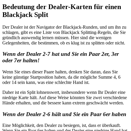
Bedeutung der Dealer-Karten für einen
Blackjack Split
Der Dealer ist der Navigator der Blackjack-Runden, und um ihn zu
schlagen, gibt es eine Liste von Blackjack Splitting-Regeln, die Sie
gründlich auswendig lernen müssen. Hier sind die wenigen
Gelegenheiten, die bestimmen, ob es klug ist zu splitten oder nicht.
Wenn der Dealer 2-7 hat und Sie ein Paar 2er, 3er
oder 7er halten!
Wenn Sie eines dieser Paare halten, denken Sie daran, dass Sie
keine günstige Startposition haben, da die mögliche Summe 4, 6
oder 14 sein kann, was eine schlechte Hand ist.
Daher ist ein Split lohnenswert, insbesondere wenn Ihr Dealer eine
niedrige Karte hält. Auf diese Weise könnten Sie zwei verschiedene
Hände erhalten, und die bessere kann extrem geschwächt werden.
Wenn der Dealer 2-6 hält und Sie ein Paar 6er haben
Eine Möglichkeit, den Dealer zu besiegen, ist, dass er überkauft.
Wenn Sie ein Paar 6er halten und der Dealer eine niedrige Hand hat,