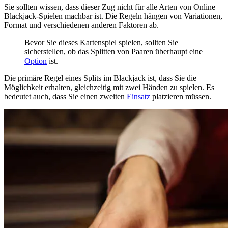
Sie sollten wissen, dass dieser Zug nicht für alle Arten von Online
Blackjack-Spielen machbar ist. Die Regeln hängen von Variationen,
Format und verschiedenen anderen Faktoren ab.
Bevor Sie dieses Kartenspiel spielen, sollten Sie
sicherstellen, ob das Splitten von Paaren überhaupt eine
Option
ist.
Die primäre Regel eines Splits im Blackjack ist, dass Sie die
Möglichkeit erhalten, gleichzeitig mit zwei Händen zu spielen. Es
bedeutet auch, dass Sie einen zweiten
Einsatz
platzieren müssen.