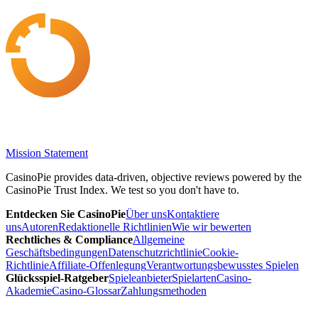
Mission Statement
CasinoPie provides data-driven, objective reviews powered by the
CasinoPie Trust Index. We test so you don't have to.
Entdecken Sie CasinoPie
Über uns
Kontaktiere
uns
Autoren
Redaktionelle Richtlinien
Wie wir bewerten
Rechtliches & Compliance
Allgemeine
Geschäftsbedingungen
Datenschutzrichtlinie
Cookie-
Richtlinie
Affiliate-Offenlegung
Verantwortungsbewusstes Spielen
Glücksspiel-Ratgeber
Spieleanbieter
Spielarten
Casino-
Akademie
Casino-Glossar
Zahlungsmethoden