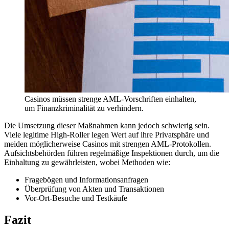
Casinos müssen strenge AML-Vorschriften einhalten,
um Finanzkriminalität zu verhindern.
Die Umsetzung dieser Maßnahmen kann jedoch schwierig sein.
Viele legitime High-Roller legen Wert auf ihre Privatsphäre und
meiden möglicherweise Casinos mit strengen AML-Protokollen.
Aufsichtsbehörden führen regelmäßige Inspektionen durch, um die
Einhaltung zu gewährleisten, wobei Methoden wie:
Fragebögen und Informationsanfragen
Überprüfung von Akten und Transaktionen
Vor-Ort-Besuche und Testkäufe
Fazit