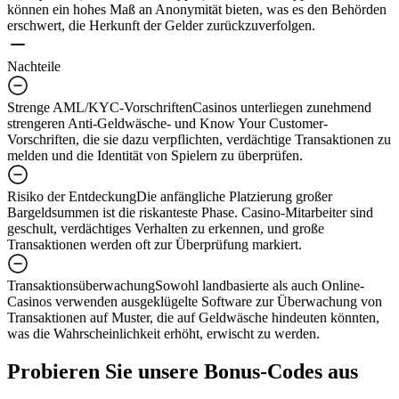
können ein hohes Maß an Anonymität bieten, was es den Behörden
erschwert, die Herkunft der Gelder zurückzuverfolgen.
Nachteile
Strenge AML/KYC-Vorschriften
Casinos unterliegen zunehmend
strengeren Anti-Geldwäsche- und Know Your Customer-
Vorschriften, die sie dazu verpflichten, verdächtige Transaktionen zu
melden und die Identität von Spielern zu überprüfen.
Risiko der Entdeckung
Die anfängliche Platzierung großer
Bargeldsummen ist die riskanteste Phase. Casino-Mitarbeiter sind
geschult, verdächtiges Verhalten zu erkennen, und große
Transaktionen werden oft zur Überprüfung markiert.
Transaktionsüberwachung
Sowohl landbasierte als auch Online-
Casinos verwenden ausgeklügelte Software zur Überwachung von
Transaktionen auf Muster, die auf Geldwäsche hindeuten könnten,
was die Wahrscheinlichkeit erhöht, erwischt zu werden.
Probieren Sie unsere Bonus-Codes aus