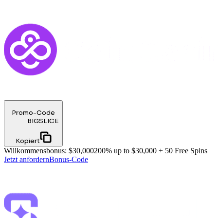
Promo-Code
BIGSLICE
Kopiert
Willkommensbonus
:
$30,000
200% up to $30,000 + 50 Free Spins
Jetzt anfordern
Bonus-Code