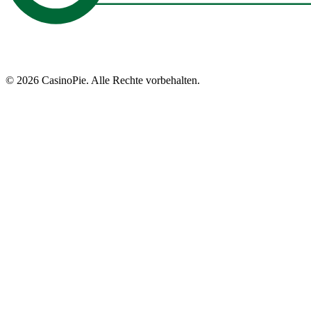
©
2026
CasinoPie.
Alle Rechte vorbehalten.