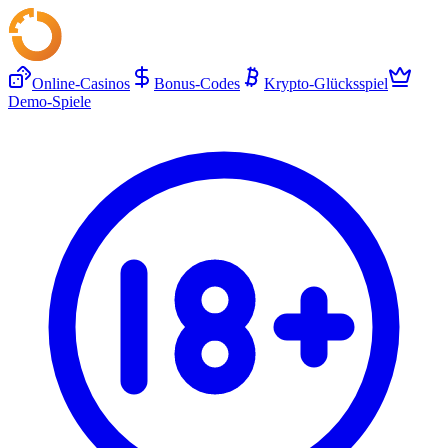
Online-Casinos
Bonus-Codes
Krypto-Glücksspiel
Demo-Spiele