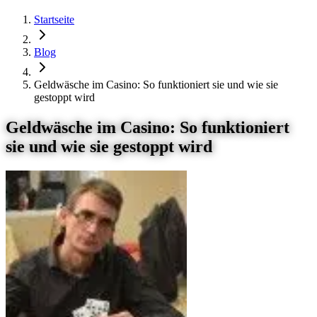
Startseite
Blog
Geldwäsche im Casino: So funktioniert sie und wie sie
gestoppt wird
Geldwäsche im Casino: So funktioniert
sie und wie sie gestoppt wird