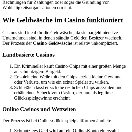
Rechnungen für Zahlungen oder sogar die Gründung von
Wohltätigkeitsorganisationen erreicht.
Wie Geldwäsche im Casino funktioniert
Casinos sind ideal für die Geldwäsche, da sie bargeldintensive
Unternehmen sind, in denen ständig Geld den Besitzer wechselt.
Der Prozess der
Casino-Geldwäsche
ist relativ unkompliziert.
Landbasierte Casinos
Ein Krimineller kauft Casino-Chips mit einer großen Menge
an schmutzigem Bargeld.
Er spielt eine Weile mit den Chips, erzielt kleine Gewinne
oder Verluste, um wie ein echter Spieler zu wirken.
Schließlich lässt er sich die restlichen Chips auszahlen und
erhält einen Scheck vom Casino, der nun als legitime
Glücksspielgewinne erscheint.
Online Casinos und Wettseiten
Der Prozess ist bei Online-Glücksspielplattformen ähnlich:
Schmutziges Geld wird auf ein Online-Konto eingezahlt,