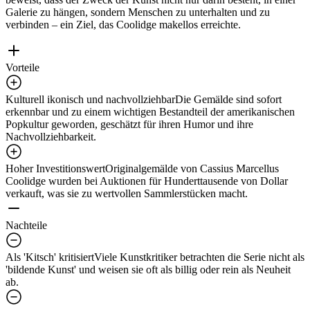
Galerie zu hängen, sondern Menschen zu unterhalten und zu
verbinden – ein Ziel, das Coolidge makellos erreichte.
Vorteile
Kulturell ikonisch und nachvollziehbar
Die Gemälde sind sofort
erkennbar und zu einem wichtigen Bestandteil der amerikanischen
Popkultur geworden, geschätzt für ihren Humor und ihre
Nachvollziehbarkeit.
Hoher Investitionswert
Originalgemälde von Cassius Marcellus
Coolidge wurden bei Auktionen für Hunderttausende von Dollar
verkauft, was sie zu wertvollen Sammlerstücken macht.
Nachteile
Als 'Kitsch' kritisiert
Viele Kunstkritiker betrachten die Serie nicht als
'bildende Kunst' und weisen sie oft als billig oder rein als Neuheit
ab.