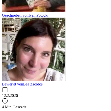
Geschrieben von
Ivan Potocki
Bewertet von
Bea Zsoldos
12.2.2026
4 Min. Lesezeit