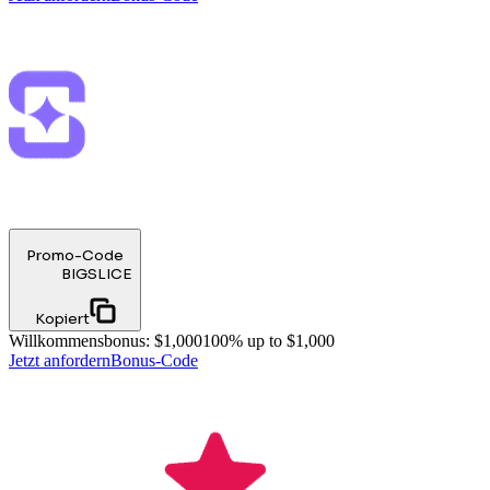
Promo-Code
BIGSLICE
Kopiert
Willkommensbonus
:
$1,000
100% up to $1,000
Jetzt anfordern
Bonus-Code