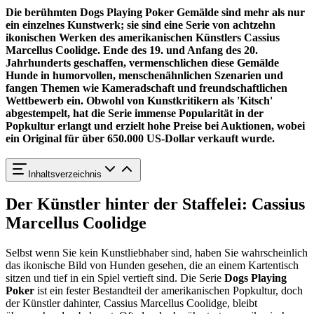
Die berühmten
Dogs Playing Poker
Gemälde sind mehr als nur
ein einzelnes Kunstwerk; sie sind eine Serie von achtzehn
ikonischen Werken des amerikanischen Künstlers Cassius
Marcellus Coolidge. Ende des 19. und Anfang des 20.
Jahrhunderts geschaffen, vermenschlichen diese Gemälde
Hunde in humorvollen, menschenähnlichen Szenarien und
fangen Themen wie Kameradschaft und freundschaftlichen
Wettbewerb ein. Obwohl von Kunstkritikern als 'Kitsch'
abgestempelt, hat die Serie immense Popularität in der
Popkultur erlangt und erzielt hohe Preise bei Auktionen, wobei
ein Original für über 650.000 US-Dollar verkauft wurde.
Inhaltsverzeichnis
Der Künstler hinter der Staffelei: Cassius
Marcellus Coolidge
Selbst wenn Sie kein Kunstliebhaber sind, haben Sie wahrscheinlich
das ikonische Bild von Hunden gesehen, die an einem Kartentisch
sitzen und tief in ein Spiel vertieft sind. Die Serie
Dogs Playing
Poker
ist ein fester Bestandteil der amerikanischen Popkultur, doch
der Künstler dahinter, Cassius Marcellus Coolidge, bleibt