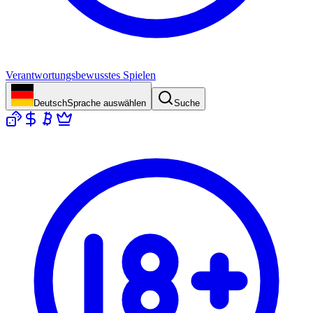
Verantwortungsbewusstes Spielen
Deutsch
Sprache auswählen
Suche