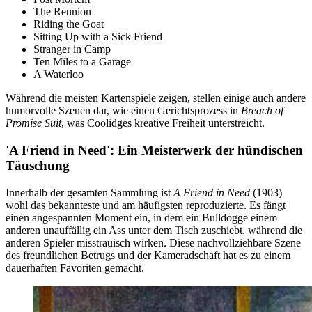
The Reunion
Riding the Goat
Sitting Up with a Sick Friend
Stranger in Camp
Ten Miles to a Garage
A Waterloo
Während die meisten Kartenspiele zeigen, stellen einige auch andere
humorvolle Szenen dar, wie einen Gerichtsprozess in
Breach of
Promise Suit
, was Coolidges kreative Freiheit unterstreicht.
'A Friend in Need': Ein Meisterwerk der hündischen
Täuschung
Innerhalb der gesamten Sammlung ist
A Friend in Need
(1903)
wohl das bekannteste und am häufigsten reproduzierte. Es fängt
einen angespannten Moment ein, in dem ein Bulldogge einem
anderen unauffällig ein Ass unter dem Tisch zuschiebt, während die
anderen Spieler misstrauisch wirken. Diese nachvollziehbare Szene
des freundlichen Betrugs und der Kameradschaft hat es zu einem
dauerhaften Favoriten gemacht.