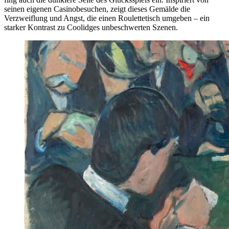
seinen eigenen Casinobesuchen, zeigt dieses Gemälde die
Verzweiflung und Angst, die einen Roulettetisch umgeben – ein
starker Kontrast zu Coolidges unbeschwerten Szenen.