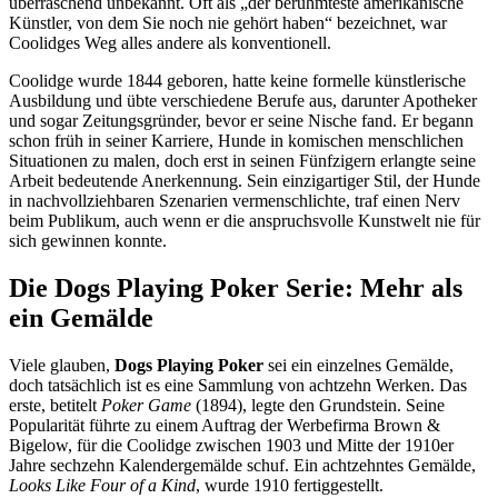
überraschend unbekannt. Oft als „der berühmteste amerikanische
Künstler, von dem Sie noch nie gehört haben“ bezeichnet, war
Coolidges Weg alles andere als konventionell.
Coolidge wurde 1844 geboren, hatte keine formelle künstlerische
Ausbildung und übte verschiedene Berufe aus, darunter Apotheker
und sogar Zeitungsgründer, bevor er seine Nische fand. Er begann
schon früh in seiner Karriere, Hunde in komischen menschlichen
Situationen zu malen, doch erst in seinen Fünfzigern erlangte seine
Arbeit bedeutende Anerkennung. Sein einzigartiger Stil, der Hunde
in nachvollziehbaren Szenarien vermenschlichte, traf einen Nerv
beim Publikum, auch wenn er die anspruchsvolle Kunstwelt nie für
sich gewinnen konnte.
Die Dogs Playing Poker Serie: Mehr als
ein Gemälde
Viele glauben,
Dogs Playing Poker
sei ein einzelnes Gemälde,
doch tatsächlich ist es eine Sammlung von achtzehn Werken. Das
erste, betitelt
Poker Game
(1894), legte den Grundstein. Seine
Popularität führte zu einem Auftrag der Werbefirma Brown &
Bigelow, für die Coolidge zwischen 1903 und Mitte der 1910er
Jahre sechzehn Kalendergemälde schuf. Ein achtzehntes Gemälde,
Looks Like Four of a Kind
, wurde 1910 fertiggestellt.