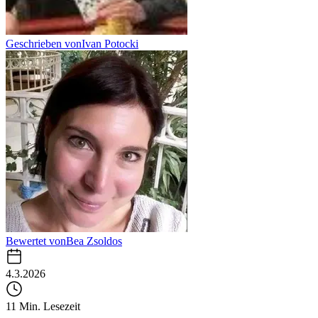
Geschrieben von
Ivan Potocki
Bewertet von
Bea Zsoldos
4.3.2026
11 Min. Lesezeit