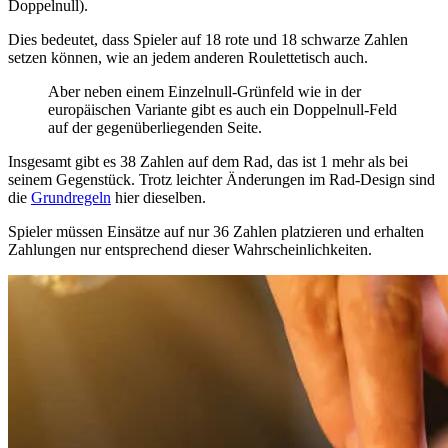
Doppelnull).
Dies bedeutet, dass Spieler auf 18 rote und 18 schwarze Zahlen
setzen können, wie an jedem anderen Roulettetisch auch.
Aber neben einem Einzelnull-Grünfeld wie in der
europäischen Variante gibt es auch ein Doppelnull-Feld
auf der gegenüberliegenden Seite.
Insgesamt gibt es 38 Zahlen auf dem Rad, das ist 1 mehr als bei
seinem Gegenstück. Trotz leichter Änderungen im Rad-Design sind
die
Grundregeln
hier dieselben.
Spieler müssen Einsätze auf nur 36 Zahlen platzieren und erhalten
Zahlungen nur entsprechend dieser Wahrscheinlichkeiten.