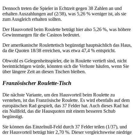
Dennoch treten die Spieler in Echtzeit gegen 38 Zahlen an und
erhalten Auszahlungen auf (2/38), was 5,26 % weniger ist, als sie
zum Ausgleich erhalten sollten.
Der Hausvorteil beim Roulette beträgt hier also 5,26 %, was höhere
Gewinnmargen für die Casinos bedeutet.
Der amerikanische Roulettetisch begünstigt hauptsächlich das Haus,
da die Quoten 18/38 erreichen, was etwa 47,4 % entspricht.
Obwohl es Gelegenheitsspieler, die in Roulette vertieft sind, nicht
beeinträchtigen würde, könnten sich die Verluste häufen, wenn Sie
über längere Zeit an diesen Tischen bleiben.
Französischer Roulette-Tisch
Die nächste Variante, um den Hausvorteil beim Roulette zu
verstehen, ist das Französische Roulette. Es wird ebenfalls auf dem
europäischen Rad gespielt, das 37 Felder hat. Auch dieses Rad hat
ein Nullfeld, das die Hausquoten mit einem besseren Schub
begünstigt.
Sie können das Einzelnull-Feld durch 37 Felder teilen (1/37), und
der Hausvorteil beträgt hier 2,70 %. Dieser vergleichsweise niedrige