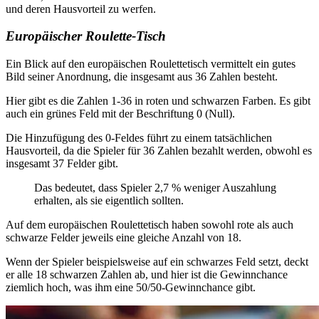
und deren Hausvorteil zu werfen.
Europäischer Roulette-Tisch
Ein Blick auf den europäischen Roulettetisch vermittelt ein gutes
Bild seiner Anordnung, die insgesamt aus 36 Zahlen besteht.
Hier gibt es die Zahlen 1-36 in roten und schwarzen Farben. Es gibt
auch ein grünes Feld mit der Beschriftung 0 (Null).
Die Hinzufügung des 0-Feldes führt zu einem tatsächlichen
Hausvorteil, da die Spieler für 36 Zahlen bezahlt werden, obwohl es
insgesamt 37 Felder gibt.
Das bedeutet, dass Spieler 2,7 % weniger Auszahlung
erhalten, als sie eigentlich sollten.
Auf dem europäischen Roulettetisch haben sowohl rote als auch
schwarze Felder jeweils eine gleiche Anzahl von 18.
Wenn der Spieler beispielsweise auf ein schwarzes Feld setzt, deckt
er alle 18 schwarzen Zahlen ab, und hier ist die Gewinnchance
ziemlich hoch, was ihm eine 50/50-Gewinnchance gibt.