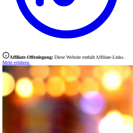
Affiliate-Offenlegung:
Diese Website enthält Affiliate-Links.
Mehr erfahren.