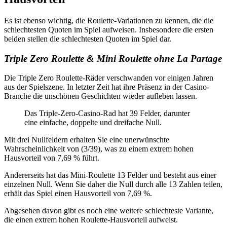
Es ist ebenso wichtig, die Roulette-Variationen zu kennen, die die
schlechtesten Quoten im Spiel aufweisen. Insbesondere die ersten
beiden stellen die schlechtesten Quoten im Spiel dar.
Triple Zero Roulette & Mini Roulette ohne La Partage
Die Triple Zero Roulette-Räder verschwanden vor einigen Jahren
aus der Spielszene. In letzter Zeit hat ihre Präsenz in der Casino-
Branche die unschönen Geschichten wieder aufleben lassen.
Das Triple-Zero-Casino-Rad hat 39 Felder, darunter
eine einfache, doppelte und dreifache Null.
Mit drei Nullfeldern erhalten Sie eine unerwünschte
Wahrscheinlichkeit von (3/39), was zu einem extrem hohen
Hausvorteil von 7,69 % führt.
Andererseits hat das Mini-Roulette 13 Felder und besteht aus einer
einzelnen Null. Wenn Sie daher die Null durch alle 13 Zahlen teilen,
erhält das Spiel einen Hausvorteil von 7,69 %.
Abgesehen davon gibt es noch eine weitere schlechteste Variante,
die einen extrem hohen Roulette-Hausvorteil aufweist.