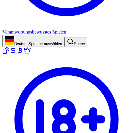
Verantwortungsbewusstes Spielen
Deutsch
Sprache auswählen
Suche