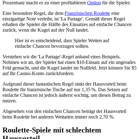
Prozentsatz macht es zu einer profitableren
Option
für die Spieler.
Eine besondere Regel, die dem
Französischen Roulette
eine
einzigartige Note verleiht, ist 'La Partage'. Gemäß dieser Regel
erhalten die Spieler die Hälfte des Einsatzes auf einfache Chancen
zurück, wenn die Kugel auf der Null landet.
Hier ist es entscheidend, dass Spieler Wetten auf
einfache Chancen bevorzugen sollten.
Verstehen wir die 'La Partage'-Regel anhand eines Beispiels.
Nehmen wir an, der Spieler hat einen $10-Einsatz auf ein ungerades
Feld gemacht, und die Kugel landet im Nullfeld. Jetzt können Sie $5
auf Ihr Casino-Konto zurückfordern.
Aufgrund dieser fantastischen Regel sinkt der Hausvorteil beim
Roulette für französische Tische auf nur 1,35 %. Das Setzen auf
einfache Chancen ist jedoch äußerst wichtig, um diesen Betrag zu
nutzen.
Abgesehen von den einfachen Chancen beträgt der Hausvorteil
beim Roulette bei anderen Wettarten immer noch 2,70 %.
Roulette-Spiele mit schlechtem
Hausvorteil