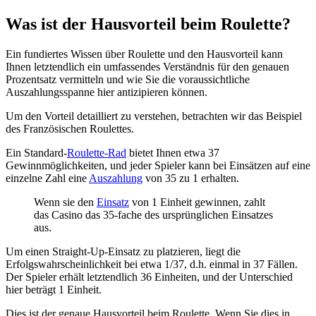
Was ist der Hausvorteil beim Roulette?
Ein fundiertes Wissen über Roulette und den Hausvorteil kann
Ihnen letztendlich ein umfassendes Verständnis für den genauen
Prozentsatz vermitteln und wie Sie die voraussichtliche
Auszahlungsspanne hier antizipieren können.
Um den Vorteil detailliert zu verstehen, betrachten wir das Beispiel
des Französischen Roulettes.
Ein Standard-
Roulette-Rad
bietet Ihnen etwa 37
Gewinnmöglichkeiten, und jeder Spieler kann bei Einsätzen auf eine
einzelne Zahl eine
Auszahlung
von 35 zu 1 erhalten.
Wenn sie den
Einsatz
von 1 Einheit gewinnen, zahlt
das Casino das 35-fache des ursprünglichen Einsatzes
aus.
Um einen Straight-Up-Einsatz zu platzieren, liegt die
Erfolgswahrscheinlichkeit bei etwa 1/37, d.h. einmal in 37 Fällen.
Der Spieler erhält letztendlich 36 Einheiten, und der Unterschied
hier beträgt 1 Einheit.
Dies ist der genaue Hausvorteil beim Roulette. Wenn Sie dies in