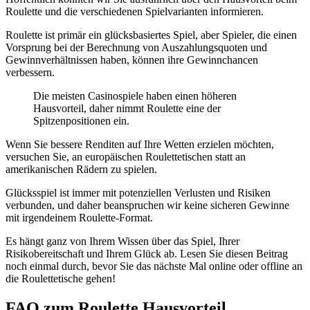
Roulette und die verschiedenen Spielvarianten informieren.
Roulette ist primär ein glücksbasiertes Spiel, aber Spieler, die einen
Vorsprung bei der Berechnung von Auszahlungsquoten und
Gewinnverhältnissen haben, können ihre Gewinnchancen
verbessern.
Die meisten Casinospiele haben einen höheren
Hausvorteil, daher nimmt Roulette eine der
Spitzenpositionen ein.
Wenn Sie bessere Renditen auf Ihre Wetten erzielen möchten,
versuchen Sie, an europäischen Roulettetischen statt an
amerikanischen Rädern zu spielen.
Glücksspiel ist immer mit potenziellen Verlusten und Risiken
verbunden, und daher beanspruchen wir keine sicheren Gewinne
mit irgendeinem Roulette-Format.
Es hängt ganz von Ihrem Wissen über das Spiel, Ihrer
Risikobereitschaft und Ihrem Glück ab. Lesen Sie diesen Beitrag
noch einmal durch, bevor Sie das nächste Mal online oder offline an
die Roulettetische gehen!
FAQ zum Roulette Hausvorteil