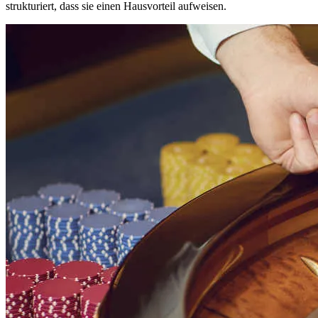
strukturiert, dass sie einen Hausvorteil aufweisen.