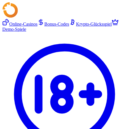
Online-Casinos
Bonus-Codes
Krypto-Glücksspiel
Demo-Spiele