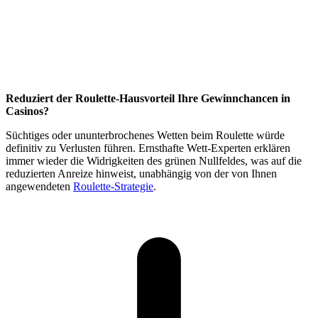
Reduziert der Roulette-Hausvorteil Ihre Gewinnchancen in
Casinos?
Süchtiges oder ununterbrochenes Wetten beim Roulette würde
definitiv zu Verlusten führen. Ernsthafte Wett-Experten erklären
immer wieder die Widrigkeiten des grünen Nullfeldes, was auf die
reduzierten Anreize hinweist, unabhängig von der von Ihnen
angewendeten
Roulette-Strategie
.