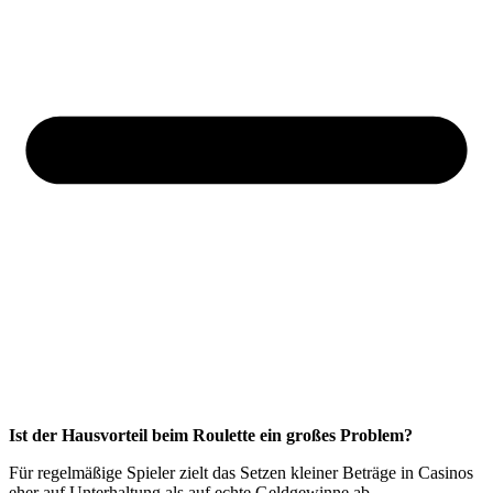
Ist der Hausvorteil beim Roulette ein großes Problem?
Für regelmäßige Spieler zielt das Setzen kleiner Beträge in Casinos
eher auf Unterhaltung als auf echte Geldgewinne ab.