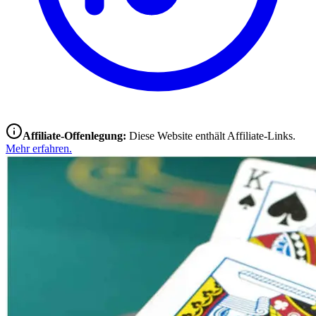
Affiliate-Offenlegung:
Diese Website enthält Affiliate-Links.
Mehr erfahren.