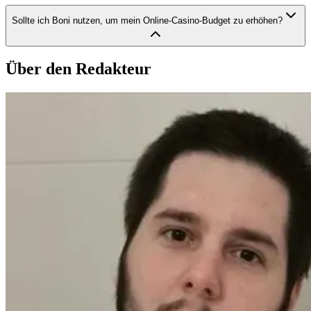
Sollte ich Boni nutzen, um mein Online-Casino-Budget zu erhöhen?
Über den Redakteur