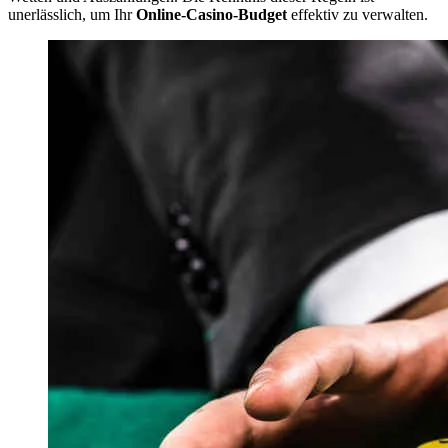
unerlässlich, um Ihr
Online-Casino-Budget
effektiv zu verwalten.