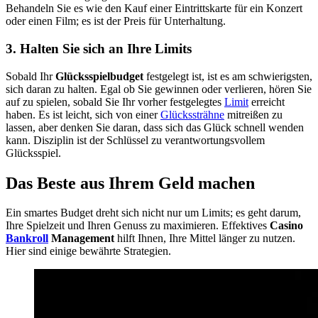
Behandeln Sie es wie den Kauf einer Eintrittskarte für ein Konzert
oder einen Film; es ist der Preis für Unterhaltung.
3. Halten Sie sich an Ihre Limits
Sobald Ihr
Glücksspielbudget
festgelegt ist, ist es am schwierigsten,
sich daran zu halten. Egal ob Sie gewinnen oder verlieren, hören Sie
auf zu spielen, sobald Sie Ihr vorher festgelegtes
Limit
erreicht
haben. Es ist leicht, sich von einer
Glückssträhne
mitreißen zu
lassen, aber denken Sie daran, dass sich das Glück schnell wenden
kann. Disziplin ist der Schlüssel zu verantwortungsvollem
Glücksspiel.
Das Beste aus Ihrem Geld machen
Ein smartes Budget dreht sich nicht nur um Limits; es geht darum,
Ihre Spielzeit und Ihren Genuss zu maximieren. Effektives
Casino
Bankroll
Management
hilft Ihnen, Ihre Mittel länger zu nutzen.
Hier sind einige bewährte Strategien.