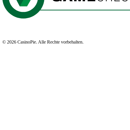
©
2026
CasinoPie.
Alle Rechte vorbehalten.