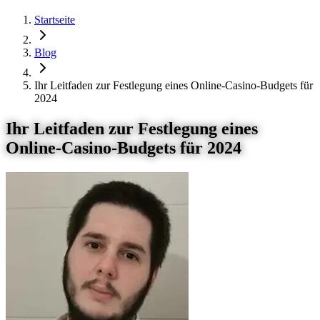
Startseite
Blog
Ihr Leitfaden zur Festlegung eines Online-Casino-Budgets für
2024
Ihr Leitfaden zur Festlegung eines
Online-Casino-Budgets für 2024