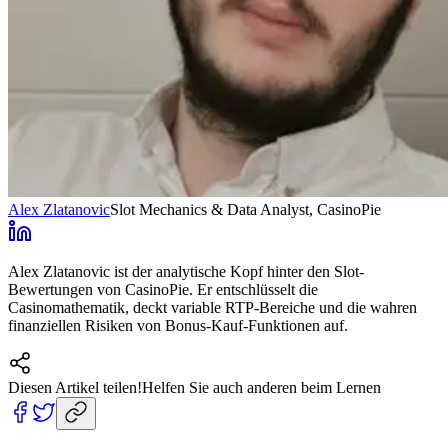
Alex Zlatanovic
Slot Mechanics & Data Analyst
, CasinoPie
Alex Zlatanovic ist der analytische Kopf hinter den Slot-
Bewertungen von CasinoPie. Er entschlüsselt die
Casinomathematik, deckt variable RTP-Bereiche und die wahren
finanziellen Risiken von Bonus-Kauf-Funktionen auf.
Diesen Artikel teilen!
Helfen Sie auch anderen beim Lernen