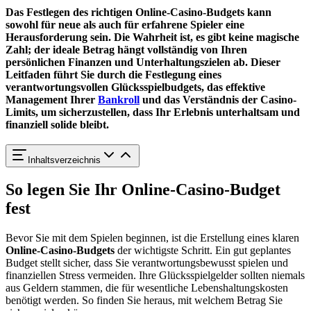
Das Festlegen des richtigen
Online-Casino-Budgets
kann
sowohl für neue als auch für erfahrene Spieler eine
Herausforderung sein. Die Wahrheit ist, es gibt keine magische
Zahl; der ideale Betrag hängt vollständig von Ihren
persönlichen Finanzen und Unterhaltungszielen ab. Dieser
Leitfaden führt Sie durch die Festlegung eines
verantwortungsvollen Glücksspielbudgets, das effektive
Management Ihrer
Bankroll
und das Verständnis der Casino-
Limits, um sicherzustellen, dass Ihr Erlebnis unterhaltsam und
finanziell solide bleibt.
Inhaltsverzeichnis
So legen Sie Ihr Online-Casino-Budget
fest
Bevor Sie mit dem Spielen beginnen, ist die Erstellung eines klaren
Online-Casino-Budgets
der wichtigste Schritt. Ein gut geplantes
Budget stellt sicher, dass Sie verantwortungsbewusst spielen und
finanziellen Stress vermeiden. Ihre Glücksspielgelder sollten niemals
aus Geldern stammen, die für wesentliche Lebenshaltungskosten
benötigt werden. So finden Sie heraus, mit welchem Betrag Sie