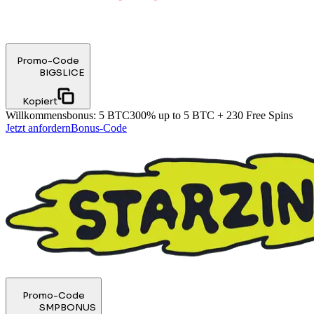
Promo-Code
BIGSLICE
Kopiert
Willkommensbonus
:
5 BTC
300% up to 5 BTC + 230 Free Spins
Jetzt anfordern
Bonus-Code
Promo-Code
SMPBONUS