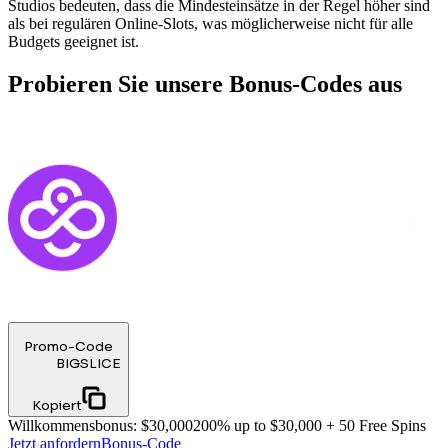
Studios bedeuten, dass die Mindesteinsätze in der Regel höher sind
als bei regulären Online-Slots, was möglicherweise nicht für alle
Budgets geeignet ist.
Probieren Sie unsere Bonus-Codes aus
Promo-Code
BIGSLICE
Kopiert
Willkommensbonus
:
$30,000
200% up to $30,000 + 50 Free Spins
Jetzt anfordern
Bonus-Code