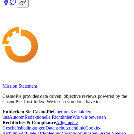
Mission Statement
CasinoPie provides data-driven, objective reviews powered by the
CasinoPie Trust Index. We test so you don't have to.
Entdecken Sie CasinoPie
Über uns
Kontaktiere
uns
Autoren
Redaktionelle Richtlinien
Wie wir bewerten
Rechtliches & Compliance
Allgemeine
Geschäftsbedingungen
Datenschutzrichtlinie
Cookie-
Richtlinie
Affiliate-Offenlegung
Verantwortungsbewusstes Spielen