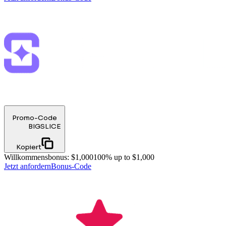
Promo-Code
BIGSLICE
Kopiert
Willkommensbonus
:
$1,000
100% up to $1,000
Jetzt anfordern
Bonus-Code