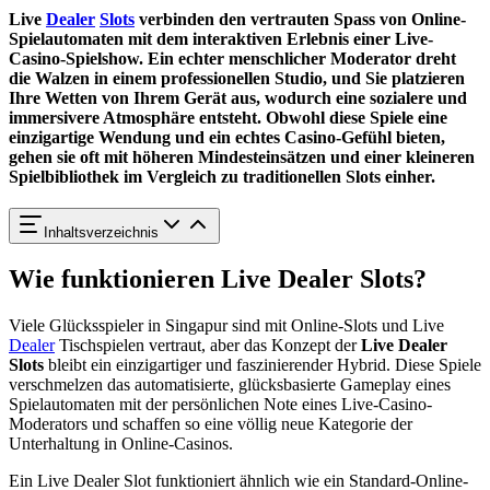
Live
Dealer
Slots
verbinden den vertrauten Spass von Online-
Spielautomaten mit dem interaktiven Erlebnis einer Live-
Casino-Spielshow. Ein echter menschlicher Moderator dreht
die Walzen in einem professionellen Studio, und Sie platzieren
Ihre Wetten von Ihrem Gerät aus, wodurch eine sozialere und
immersivere Atmosphäre entsteht. Obwohl diese Spiele eine
einzigartige Wendung und ein echtes Casino-Gefühl bieten,
gehen sie oft mit höheren Mindesteinsätzen und einer kleineren
Spielbibliothek im Vergleich zu traditionellen Slots einher.
Inhaltsverzeichnis
Wie funktionieren Live Dealer Slots?
Viele Glücksspieler in Singapur sind mit Online-Slots und Live
Dealer
Tischspielen vertraut, aber das Konzept der
Live Dealer
Slots
bleibt ein einzigartiger und faszinierender Hybrid. Diese Spiele
verschmelzen das automatisierte, glücksbasierte Gameplay eines
Spielautomaten mit der persönlichen Note eines Live-Casino-
Moderators und schaffen so eine völlig neue Kategorie der
Unterhaltung in Online-Casinos.
Ein Live Dealer Slot funktioniert ähnlich wie ein Standard-Online-