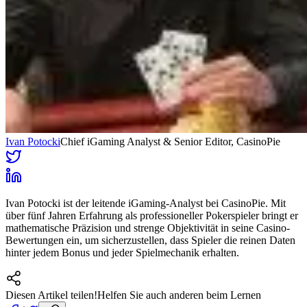
Ivan Potocki
Chief iGaming Analyst & Senior Editor
, CasinoPie
Ivan Potocki ist der leitende iGaming-Analyst bei CasinoPie. Mit
über fünf Jahren Erfahrung als professioneller Pokerspieler bringt er
mathematische Präzision und strenge Objektivität in seine Casino-
Bewertungen ein, um sicherzustellen, dass Spieler die reinen Daten
hinter jedem Bonus und jeder Spielmechanik erhalten.
Diesen Artikel teilen!
Helfen Sie auch anderen beim Lernen