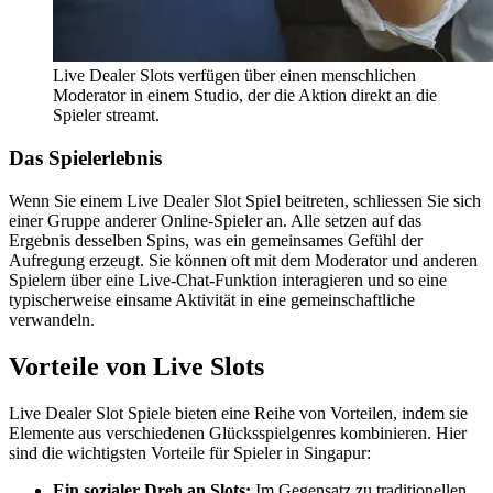
Live Dealer Slots verfügen über einen menschlichen
Moderator in einem Studio, der die Aktion direkt an die
Spieler streamt.
Das Spielerlebnis
Wenn Sie einem Live Dealer Slot Spiel beitreten, schliessen Sie sich
einer Gruppe anderer Online-Spieler an. Alle setzen auf das
Ergebnis desselben Spins, was ein gemeinsames Gefühl der
Aufregung erzeugt. Sie können oft mit dem Moderator und anderen
Spielern über eine Live-Chat-Funktion interagieren und so eine
typischerweise einsame Aktivität in eine gemeinschaftliche
verwandeln.
Vorteile von Live Slots
Live Dealer Slot Spiele bieten eine Reihe von Vorteilen, indem sie
Elemente aus verschiedenen Glücksspielgenres kombinieren. Hier
sind die wichtigsten Vorteile für Spieler in Singapur:
Ein sozialer Dreh an Slots:
Im Gegensatz zu traditionellen