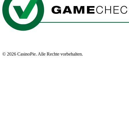
©
2026
CasinoPie.
Alle Rechte vorbehalten.