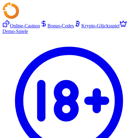
Online-Casinos
Bonus-Codes
Krypto-Glücksspiel
Demo-Spiele