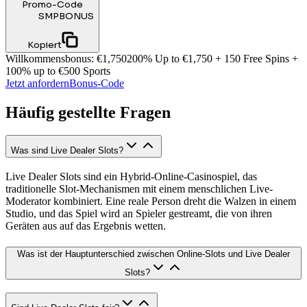
Promo-Code
SMPBONUS
Kopiert
Willkommensbonus
:
€1,750
200% Up to €1,750 + 150 Free Spins +
100% up to €500 Sports
Jetzt anfordern
Bonus-Code
Häufig gestellte Fragen
Was sind Live Dealer Slots?
Live Dealer Slots sind ein Hybrid-Online-Casinospiel, das
traditionelle Slot-Mechanismen mit einem menschlichen Live-
Moderator kombiniert. Eine reale Person dreht die Walzen in einem
Studio, und das Spiel wird an Spieler gestreamt, die von ihren
Geräten aus auf das Ergebnis wetten.
Was ist der Hauptunterschied zwischen Online-Slots und Live Dealer
Slots?