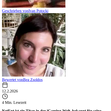
Geschrieben von
Ivan Potocki
Bewertet von
Bea Zsoldos
12.2.2026
4 Min. Lesezeit
NetEnt ist ein Titan in der iGaming-Welt, bekannt für seine