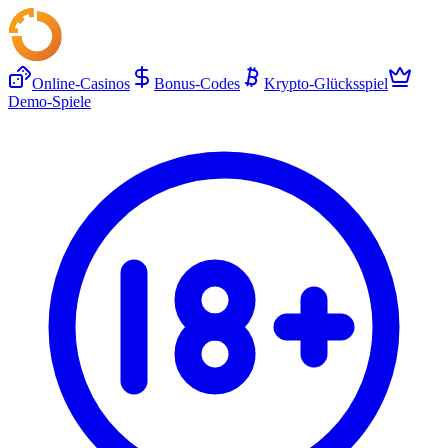
Online-Casinos
Bonus-Codes
Krypto-Glücksspiel
Demo-Spiele