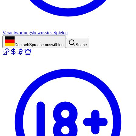
Verantwortungsbewusstes Spielen
Deutsch
Sprache auswählen
Suche