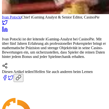
Ivan Potocki
Chief iGaming Analyst & Senior Editor
, CasinoPie
Ivan Potocki ist der leitende iGaming-Analyst bei CasinoPie. Mit
über fünf Jahren Erfahrung als professioneller Pokerspieler bringt er
mathematische Präzision und strenge Objektivität in seine Casino-
Bewertungen ein, um sicherzustellen, dass Spieler die reinen Daten
hinter jedem Bonus und jeder Spielmechanik erhalten.
Diesen Artikel teilen!
Helfen Sie auch anderen beim Lernen