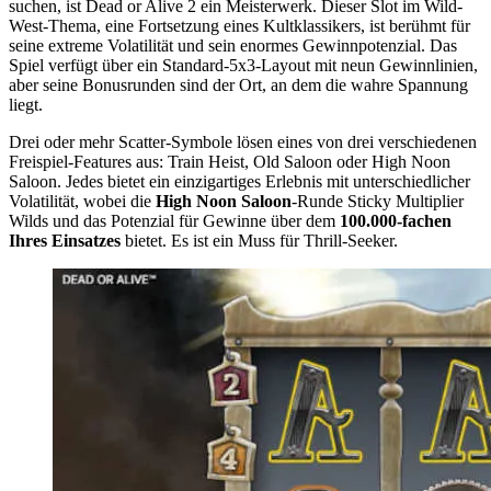
suchen, ist Dead or Alive 2 ein Meisterwerk. Dieser Slot im Wild-
West-Thema, eine Fortsetzung eines Kultklassikers, ist berühmt für
seine extreme Volatilität und sein enormes Gewinnpotenzial. Das
Spiel verfügt über ein Standard-5x3-Layout mit neun Gewinnlinien,
aber seine Bonusrunden sind der Ort, an dem die wahre Spannung
liegt.
Drei oder mehr Scatter-Symbole lösen eines von drei verschiedenen
Freispiel-Features aus: Train Heist, Old Saloon oder High Noon
Saloon. Jedes bietet ein einzigartiges Erlebnis mit unterschiedlicher
Volatilität, wobei die
High Noon Saloon
-Runde Sticky Multiplier
Wilds und das Potenzial für Gewinne über dem
100.000-fachen
Ihres Einsatzes
bietet. Es ist ein Muss für Thrill-Seeker.