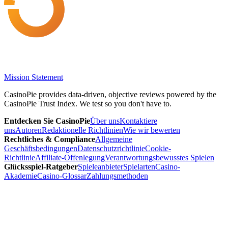
Mission Statement
CasinoPie provides data-driven, objective reviews powered by the
CasinoPie Trust Index. We test so you don't have to.
Entdecken Sie CasinoPie
Über uns
Kontaktiere
uns
Autoren
Redaktionelle Richtlinien
Wie wir bewerten
Rechtliches & Compliance
Allgemeine
Geschäftsbedingungen
Datenschutzrichtlinie
Cookie-
Richtlinie
Affiliate-Offenlegung
Verantwortungsbewusstes Spielen
Glücksspiel-Ratgeber
Spieleanbieter
Spielarten
Casino-
Akademie
Casino-Glossar
Zahlungsmethoden