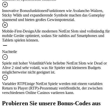
Innovative Bonusfunktionen
Funktionen wie Avalanche-Walzen,
Sticky Wilds und expandierende Symbole machen das Gameplay
spannend und bieten großes Gewinnpotenzial.
Mobile-First-Design
Alle modernen NetEnt Slots sind vollständig für
mobile Geräte optimiert, sodass Sie nahtlos auf Smartphones und
Tablets spielen können.
Nachteile
Spiele mit hoher Volatilität
Viele beliebte NetEnt Slots wie Dead or
Alive 2 sind sehr volatil, was für Spieler mit kleineren Budgets
möglicherweise nicht geeignet ist.
Variabler RTP
Einige NetEnt Spiele werden mit einem variablen
Return to Player (RTP)-Prozentsatz veröffentlicht, der zwischen
verschiedenen Online Casinos variieren kann.
Probieren Sie unsere Bonus-Codes aus