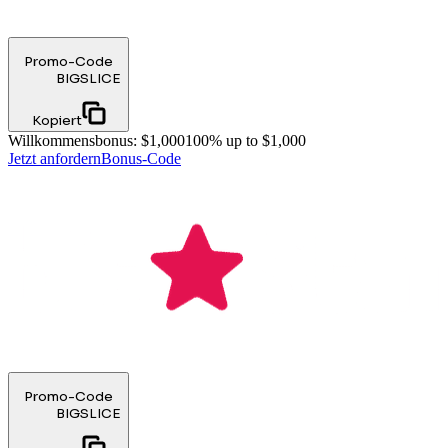
Promo-Code
BIGSLICE
Kopiert
Willkommensbonus
:
$1,000
100% up to $1,000
Jetzt anfordern
Bonus-Code
Promo-Code
BIGSLICE