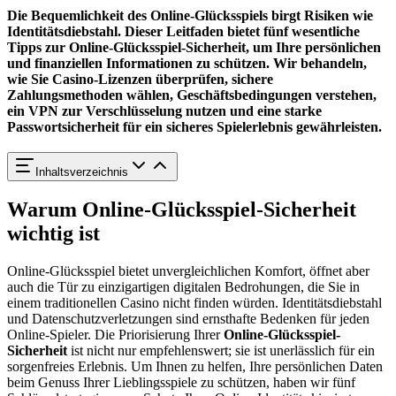
Die Bequemlichkeit des Online-Glücksspiels birgt Risiken wie
Identitätsdiebstahl. Dieser Leitfaden bietet fünf wesentliche
Tipps zur
Online-Glücksspiel-Sicherheit
, um Ihre persönlichen
und finanziellen Informationen zu schützen. Wir behandeln,
wie Sie Casino-Lizenzen überprüfen, sichere
Zahlungsmethoden wählen, Geschäftsbedingungen verstehen,
ein VPN zur Verschlüsselung nutzen und eine starke
Passwortsicherheit für ein sicheres Spielerlebnis gewährleisten.
Inhaltsverzeichnis
Warum Online-Glücksspiel-Sicherheit
wichtig ist
Online-Glücksspiel bietet unvergleichlichen Komfort, öffnet aber
auch die Tür zu einzigartigen digitalen Bedrohungen, die Sie in
einem traditionellen Casino nicht finden würden. Identitätsdiebstahl
und Datenschutzverletzungen sind ernsthafte Bedenken für jeden
Online-Spieler. Die Priorisierung Ihrer
Online-Glücksspiel-
Sicherheit
ist nicht nur empfehlenswert; sie ist unerlässlich für ein
sorgenfreies Erlebnis. Um Ihnen zu helfen, Ihre persönlichen Daten
beim Genuss Ihrer Lieblingsspiele zu schützen, haben wir fünf