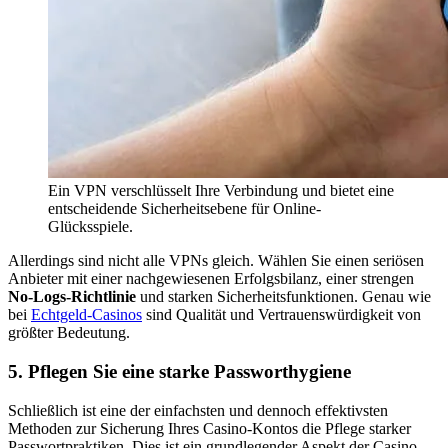
Ein VPN verschlüsselt Ihre Verbindung und bietet eine
entscheidende Sicherheitsebene für Online-
Glücksspiele.
Allerdings sind nicht alle VPNs gleich. Wählen Sie einen seriösen
Anbieter mit einer nachgewiesenen Erfolgsbilanz, einer strengen
No-Logs-Richtlinie
und starken Sicherheitsfunktionen. Genau wie
bei
Echtgeld-Casinos
sind Qualität und Vertrauenswürdigkeit von
größter Bedeutung.
5. Pflegen Sie eine starke Passworthygiene
Schließlich ist eine der einfachsten und dennoch effektivsten
Methoden zur Sicherung Ihres Casino-Kontos die Pflege starker
Passwortpraktiken. Dies ist ein grundlegender Aspekt der Casino-