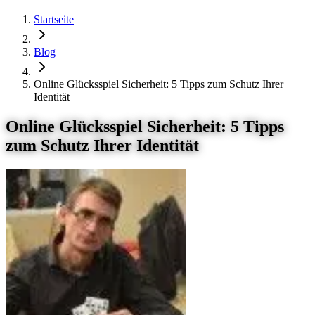
Startseite
Blog
Online Glücksspiel Sicherheit: 5 Tipps zum Schutz Ihrer
Identität
Online Glücksspiel Sicherheit: 5 Tipps
zum Schutz Ihrer Identität