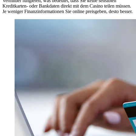
Vermittler fungieren, was bedeutet, dass Sie keine sensiblen
Kreditkarten- oder Bankdaten direkt mit dem Casino teilen müssen.
Je weniger Finanzinformationen Sie online preisgeben, desto besser.