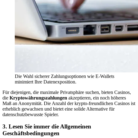
Die Wahl sicherer Zahlungsoptionen wie E-Wallets
minimiert Ihre Datenexposition.
Für diejenigen, die maximale Privatsphäre suchen, bieten Casinos,
die
Kryptowährungszahlungen
akzeptieren, ein noch höheres
Maß an Anonymität. Die Anzahl der krypto-freundlichen Casinos ist
erheblich gewachsen und bietet eine solide Alternative für
datenschutzbewusste Spieler.
3. Lesen Sie immer die Allgemeinen
Geschäftsbedingungen