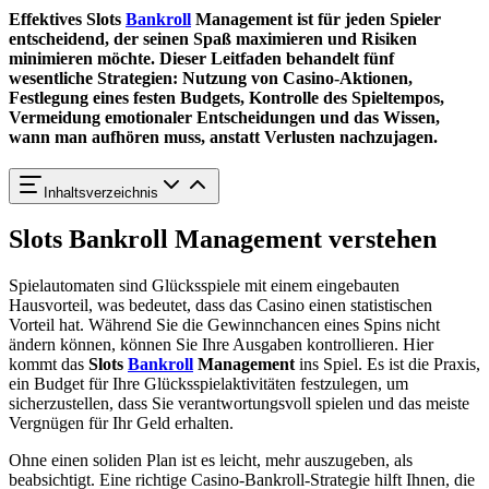
Effektives
Slots
Bankroll
Management
ist für jeden Spieler
entscheidend, der seinen Spaß maximieren und Risiken
minimieren möchte. Dieser Leitfaden behandelt fünf
wesentliche Strategien: Nutzung von Casino-Aktionen,
Festlegung eines festen Budgets, Kontrolle des Spieltempos,
Vermeidung emotionaler Entscheidungen und das Wissen,
wann man aufhören muss, anstatt Verlusten nachzujagen.
Inhaltsverzeichnis
Slots Bankroll Management verstehen
Spielautomaten sind Glücksspiele mit einem eingebauten
Hausvorteil, was bedeutet, dass das Casino einen statistischen
Vorteil hat. Während Sie die Gewinnchancen eines Spins nicht
ändern können, können Sie Ihre Ausgaben kontrollieren. Hier
kommt das
Slots
Bankroll
Management
ins Spiel. Es ist die Praxis,
ein Budget für Ihre Glücksspielaktivitäten festzulegen, um
sicherzustellen, dass Sie verantwortungsvoll spielen und das meiste
Vergnügen für Ihr Geld erhalten.
Ohne einen soliden Plan ist es leicht, mehr auszugeben, als
beabsichtigt. Eine richtige Casino-Bankroll-Strategie hilft Ihnen, die