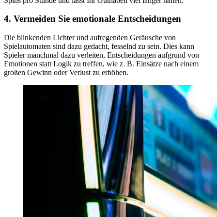
Spins pro Stunde und lässt Ihr Guthaben viel länger halten.
4. Vermeiden Sie emotionale Entscheidungen
Die blinkenden Lichter und aufregenden Geräusche von
Spielautomaten sind dazu gedacht, fesselnd zu sein. Dies kann
Spieler manchmal dazu verleiten, Entscheidungen aufgrund von
Emotionen statt Logik zu treffen, wie z. B. Einsätze nach einem
großen Gewinn oder Verlust zu erhöhen.