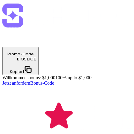
Promo-Code
BIGSLICE
Kopiert
Willkommensbonus
:
$1,000
100% up to $1,000
Jetzt anfordern
Bonus-Code