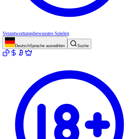
Verantwortungsbewusstes Spielen
Deutsch
Sprache auswählen
Suche