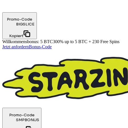
Promo-Code
BIGSLICE
Kopiert
Willkommensbonus
:
5 BTC
300% up to 5 BTC + 230 Free Spins
Jetzt anfordern
Bonus-Code
Promo-Code
SMPBONUS