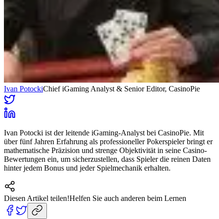
Ivan Potocki
Chief iGaming Analyst & Senior Editor
, CasinoPie
Ivan Potocki ist der leitende iGaming-Analyst bei CasinoPie. Mit
über fünf Jahren Erfahrung als professioneller Pokerspieler bringt er
mathematische Präzision und strenge Objektivität in seine Casino-
Bewertungen ein, um sicherzustellen, dass Spieler die reinen Daten
hinter jedem Bonus und jeder Spielmechanik erhalten.
Diesen Artikel teilen!
Helfen Sie auch anderen beim Lernen