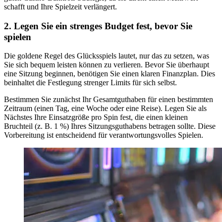
schafft und Ihre Spielzeit verlängert.
2. Legen Sie ein strenges Budget fest, bevor Sie
spielen
Die goldene Regel des Glücksspiels lautet, nur das zu setzen, was
Sie sich bequem leisten können zu verlieren. Bevor Sie überhaupt
eine Sitzung beginnen, benötigen Sie einen klaren Finanzplan. Dies
beinhaltet die Festlegung strenger Limits für sich selbst.
Bestimmen Sie zunächst Ihr Gesamtguthaben für einen bestimmten
Zeitraum (einen Tag, eine Woche oder eine Reise). Legen Sie als
Nächstes Ihre Einsatzgröße pro Spin fest, die einen kleinen
Bruchteil (z. B. 1 %) Ihres Sitzungsguthabens betragen sollte. Diese
Vorbereitung ist entscheidend für verantwortungsvolles Spielen.