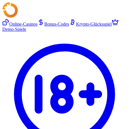
Online-Casinos
Bonus-Codes
Krypto-Glücksspiel
Demo-Spiele