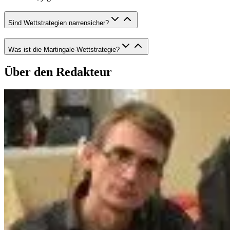
Sind Wettstrategien narrensicher?
Was ist die Martingale-Wettstrategie?
Über den Redakteur