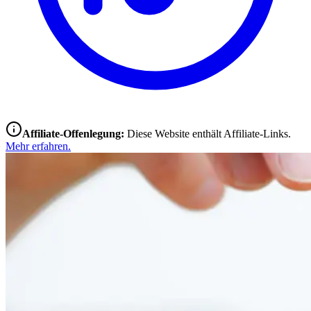
Affiliate-Offenlegung:
Diese Website enthält Affiliate-Links.
Mehr erfahren.