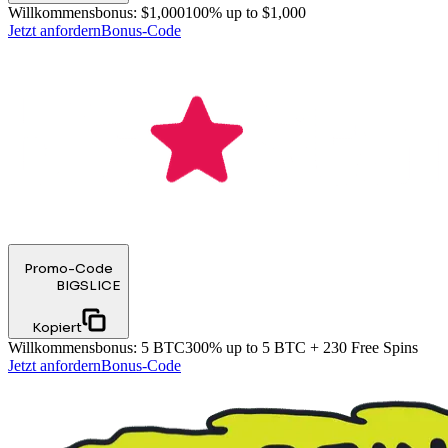
Willkommensbonus
:
$1,000
100% up to $1,000
Jetzt anfordern
Bonus-Code
Promo-Code
BIGSLICE
Kopiert
Willkommensbonus
:
5 BTC
300% up to 5 BTC + 230 Free Spins
Jetzt anfordern
Bonus-Code