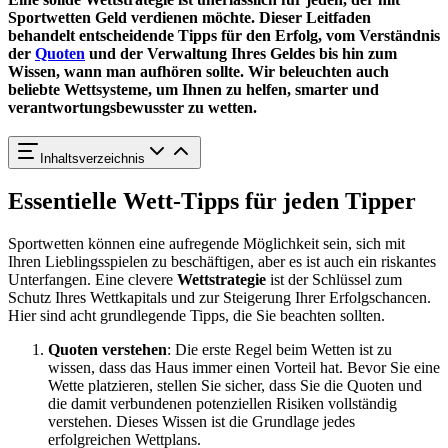
Sportwetten Geld verdienen möchte. Dieser Leitfaden
behandelt entscheidende Tipps für den Erfolg, vom Verständnis
der
Quoten
und der Verwaltung Ihres Geldes bis hin zum
Wissen, wann man aufhören sollte. Wir beleuchten auch
beliebte Wettsysteme, um Ihnen zu helfen, smarter und
verantwortungsbewusster zu wetten.
Inhaltsverzeichnis
Essentielle Wett-Tipps für jeden Tipper
Sportwetten können eine aufregende Möglichkeit sein, sich mit
Ihren Lieblingsspielen zu beschäftigen, aber es ist auch ein riskantes
Unterfangen. Eine clevere
Wettstrategie
ist der Schlüssel zum
Schutz Ihres Wettkapitals und zur Steigerung Ihrer Erfolgschancen.
Hier sind acht grundlegende Tipps, die Sie beachten sollten.
Quoten verstehen
: Die erste Regel beim Wetten ist zu
wissen, dass das Haus immer einen Vorteil hat. Bevor Sie eine
Wette platzieren, stellen Sie sicher, dass Sie die Quoten und
die damit verbundenen potenziellen Risiken vollständig
verstehen. Dieses Wissen ist die Grundlage jedes
erfolgreichen Wettplans.