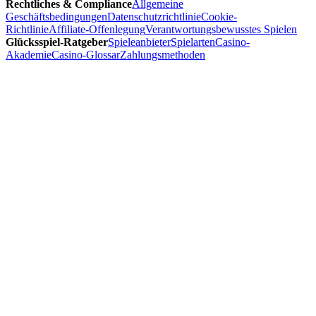
Rechtliches & Compliance
Allgemeine
Geschäftsbedingungen
Datenschutzrichtlinie
Cookie-
Richtlinie
Affiliate-Offenlegung
Verantwortungsbewusstes Spielen
Glücksspiel-Ratgeber
Spieleanbieter
Spielarten
Casino-
Akademie
Casino-Glossar
Zahlungsmethoden