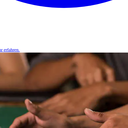
r erfahren.