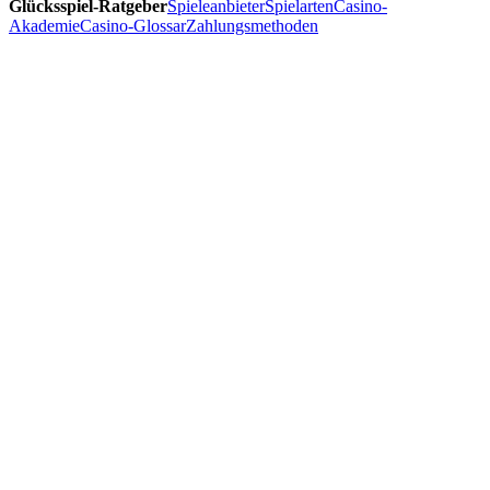
Glücksspiel-Ratgeber
Spieleanbieter
Spielarten
Casino-
Akademie
Casino-Glossar
Zahlungsmethoden