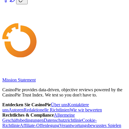
Mission Statement
CasinoPie provides data-driven, objective reviews powered by the
CasinoPie Trust Index. We test so you don't have to.
Entdecken Sie CasinoPie
Über uns
Kontaktiere
uns
Autoren
Redaktionelle Richtlinien
Wie wir bewerten
Rechtliches & Compliance
Allgemeine
Geschäftsbedingungen
Datenschutzrichtlinie
Cookie-
Richtlinie
Affiliate-Offenlegung
Verantwortungsbewusstes Spielen