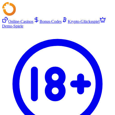
Online-Casinos
Bonus-Codes
Krypto-Glücksspiel
Demo-Spiele