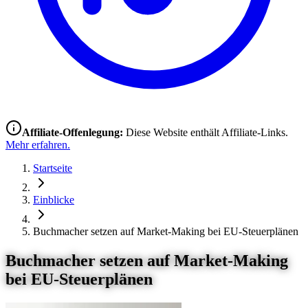
Affiliate-Offenlegung:
Diese Website enthält Affiliate-Links.
Mehr erfahren.
Startseite
Einblicke
Buchmacher setzen auf Market-Making bei EU-Steuerplänen
Buchmacher setzen auf Market-Making
bei EU-Steuerplänen