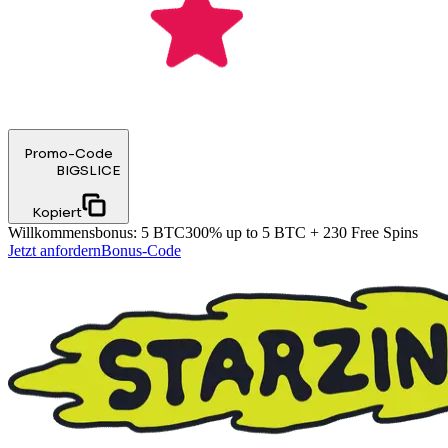
Promo-Code
BIGSLICE
Kopiert
Willkommensbonus
:
5 BTC
300% up to 5 BTC + 230 Free Spins
Jetzt anfordern
Bonus-Code