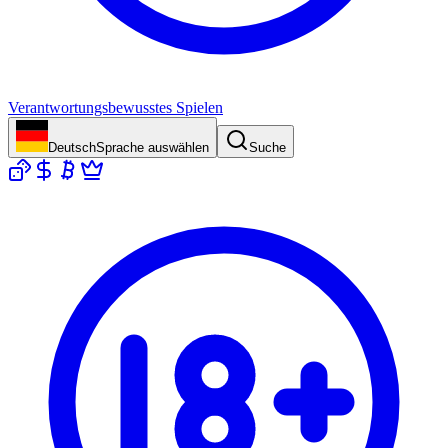
Verantwortungsbewusstes Spielen
Deutsch
Sprache auswählen
Suche