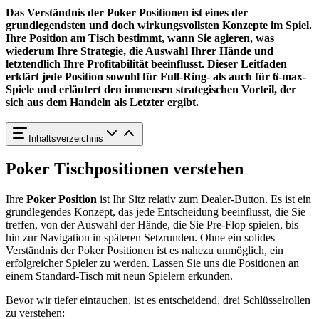
Das Verständnis der Poker Positionen ist eines der
grundlegendsten und doch wirkungsvollsten Konzepte im Spiel.
Ihre Position am Tisch bestimmt, wann Sie agieren, was
wiederum Ihre Strategie, die Auswahl Ihrer Hände und
letztendlich Ihre Profitabilität beeinflusst. Dieser Leitfaden
erklärt jede Position sowohl für Full-Ring- als auch für 6-max-
Spiele und erläutert den immensen strategischen Vorteil, der
sich aus dem Handeln als Letzter ergibt.
Inhaltsverzeichnis
Poker Tischpositionen verstehen
Ihre
Poker Position
ist Ihr Sitz relativ zum Dealer-Button. Es ist ein
grundlegendes Konzept, das jede Entscheidung beeinflusst, die Sie
treffen, von der Auswahl der Hände, die Sie Pre-Flop spielen, bis
hin zur Navigation in späteren Setzrunden. Ohne ein solides
Verständnis der Poker Positionen ist es nahezu unmöglich, ein
erfolgreicher Spieler zu werden. Lassen Sie uns die Positionen an
einem Standard-Tisch mit neun Spielern erkunden.
Bevor wir tiefer eintauchen, ist es entscheidend, drei Schlüsselrollen
zu verstehen: