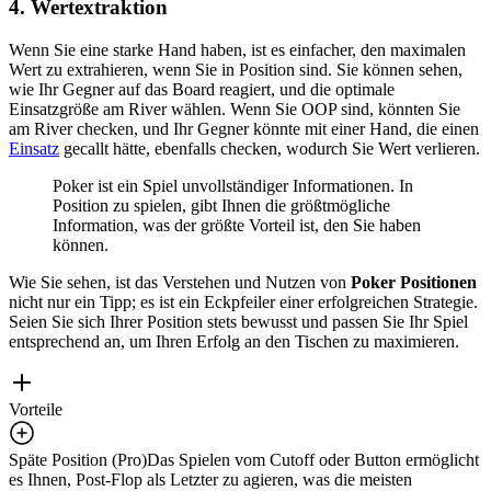
4. Wertextraktion
Wenn Sie eine starke Hand haben, ist es einfacher, den maximalen
Wert zu extrahieren, wenn Sie in Position sind. Sie können sehen,
wie Ihr Gegner auf das Board reagiert, und die optimale
Einsatzgröße am River wählen. Wenn Sie OOP sind, könnten Sie
am River checken, und Ihr Gegner könnte mit einer Hand, die einen
Einsatz
gecallt hätte, ebenfalls checken, wodurch Sie Wert verlieren.
Poker ist ein Spiel unvollständiger Informationen. In
Position zu spielen, gibt Ihnen die größtmögliche
Information, was der größte Vorteil ist, den Sie haben
können.
Wie Sie sehen, ist das Verstehen und Nutzen von
Poker Positionen
nicht nur ein Tipp; es ist ein Eckpfeiler einer erfolgreichen Strategie.
Seien Sie sich Ihrer Position stets bewusst und passen Sie Ihr Spiel
entsprechend an, um Ihren Erfolg an den Tischen zu maximieren.
Vorteile
Späte Position (Pro)
Das Spielen vom Cutoff oder Button ermöglicht
es Ihnen, Post-Flop als Letzter zu agieren, was die meisten