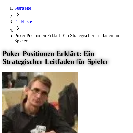
Startseite
Einblicke
Poker Positionen Erklärt: Ein Strategischer Leitfaden für
Spieler
Poker Positionen Erklärt: Ein
Strategischer Leitfaden für Spieler