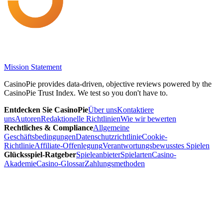
Mission Statement
CasinoPie provides data-driven, objective reviews powered by the
CasinoPie Trust Index. We test so you don't have to.
Entdecken Sie CasinoPie
Über uns
Kontaktiere
uns
Autoren
Redaktionelle Richtlinien
Wie wir bewerten
Rechtliches & Compliance
Allgemeine
Geschäftsbedingungen
Datenschutzrichtlinie
Cookie-
Richtlinie
Affiliate-Offenlegung
Verantwortungsbewusstes Spielen
Glücksspiel-Ratgeber
Spieleanbieter
Spielarten
Casino-
Akademie
Casino-Glossar
Zahlungsmethoden