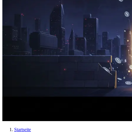
Startseite