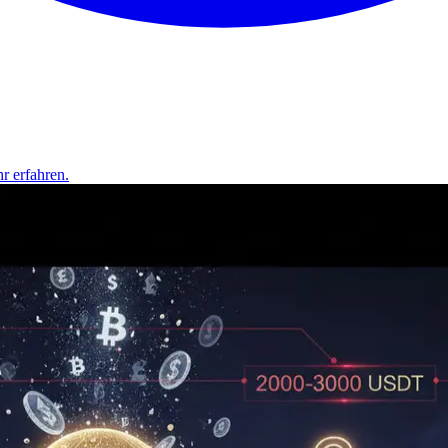
r erfahren.