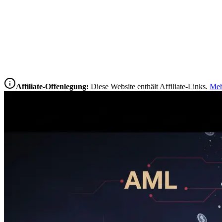
Affiliate-Offenlegung:
Diese Website enthält Affiliate-Links.
Meh