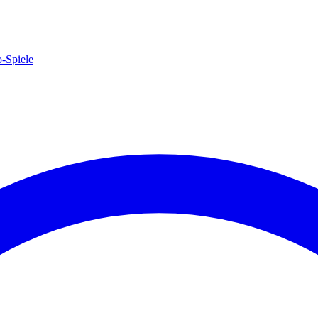
-Spiele