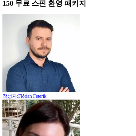
150 무료 스핀 환영 패키지
작성자:
Flórian Feterik