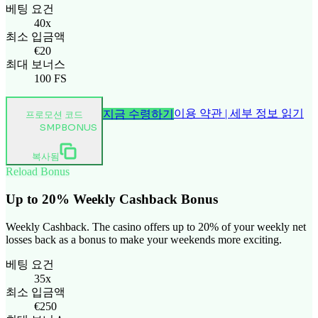
베팅 요건
40x
최소 입금액
€20
최대 보너스
100 FS
지금 수령하기
이용 약관 | 세부 정보 읽기
프로모션 코드
SMPBONUS
복사됨
Reload Bonus
Up to 20% Weekly Cashback Bonus
Weekly Cashback. The casino offers up to 20% of your weekly net
losses back as a bonus to make your weekends more exciting.
베팅 요건
35x
최소 입금액
€250