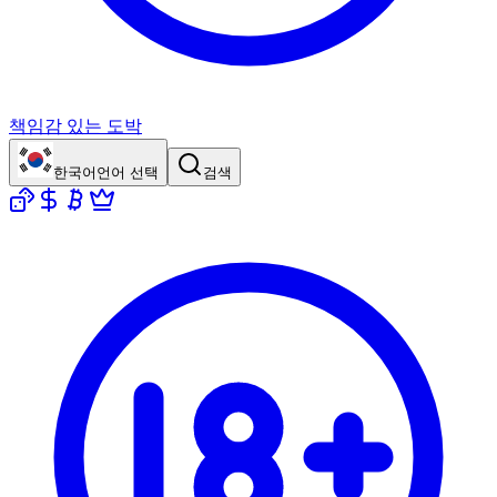
책임감 있는 도박
한국어
언어 선택
검색