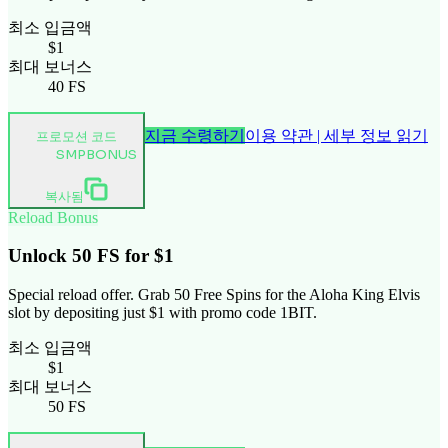
최소 입금액
$1
최대 보너스
40 FS
지금 수령하기
이용 약관 | 세부 정보 읽기
프로모션 코드
SMPBONUS
복사됨
Reload Bonus
Unlock 50 FS for $1
Special reload offer. Grab 50 Free Spins for the Aloha King Elvis
slot by depositing just $1 with promo code 1BIT.
최소 입금액
$1
최대 보너스
50 FS