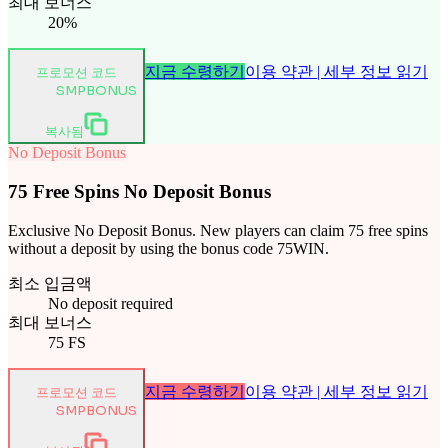
최대 보너스
20%
지금 수령하기
이용 약관 | 세부 정보 읽기
프로모션 코드
SMPBONUS
복사됨
No Deposit Bonus
75 Free Spins No Deposit Bonus
Exclusive No Deposit Bonus. New players can claim 75 free spins
without a deposit by using the bonus code 75WIN.
최소 입금액
No deposit required
최대 보너스
75 FS
지금 수령하기
이용 약관 | 세부 정보 읽기
프로모션 코드
SMPBONUS