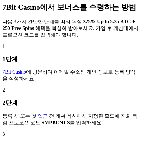
7Bit Casino에서 보너스를 수령하는 방법
다음 3가지 간단한 단계를 따라 독점
325% Up to 5.25 BTC +
250 Free Spins
혜택을 확실히 받아보세요. 가입 후 계산대에서
프로모션 코드를 입력해야 합니다.
1
1단계
7Bit Casino
에 방문하여 이메일 주소와 개인 정보로 등록 양식
을 작성하세요.
2
2단계
등록 시 또는 첫
입금
전 캐셔 섹션에서 지정된 필드에 저희 독
점 프로모션 코드
SMPBONUS
를 입력하세요.
3