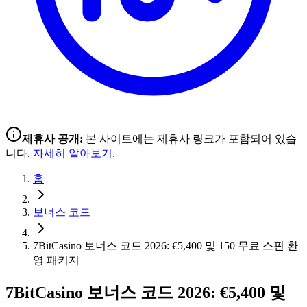
제휴사 공개:
본 사이트에는 제휴사 링크가 포함되어 있습
니다.
자세히 알아보기.
홈
보너스 코드
7BitCasino 보너스 코드 2026: €5,400 및 150 무료 스핀 환
영 패키지
7BitCasino 보너스 코드 2026: €5,400 및