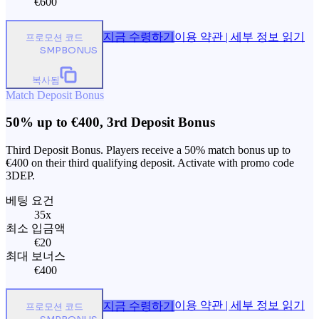
€600
지금 수령하기
이용 약관 | 세부 정보 읽기
프로모션 코드
SMPBONUS
복사됨
Match Deposit Bonus
50% up to €400, 3rd Deposit Bonus
Third Deposit Bonus. Players receive a 50% match bonus up to
€400 on their third qualifying deposit. Activate with promo code
3DEP.
베팅 요건
35x
최소 입금액
€20
최대 보너스
€400
지금 수령하기
이용 약관 | 세부 정보 읽기
프로모션 코드