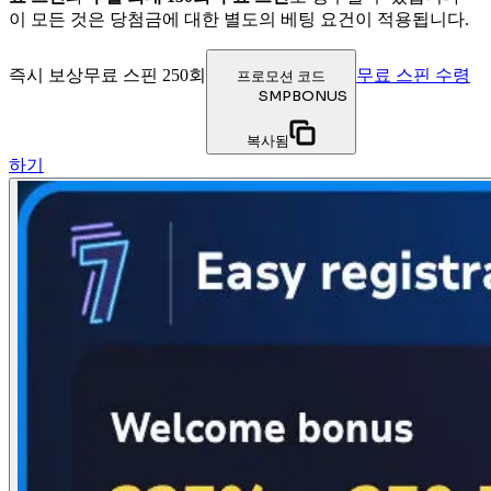
이 모든 것은 당첨금에 대한 별도의 베팅 요건이 적용됩니다.
즉시 보상
무료 스핀 250회
무료 스핀 수령
프로모션 코드
SMPBONUS
복사됨
하기