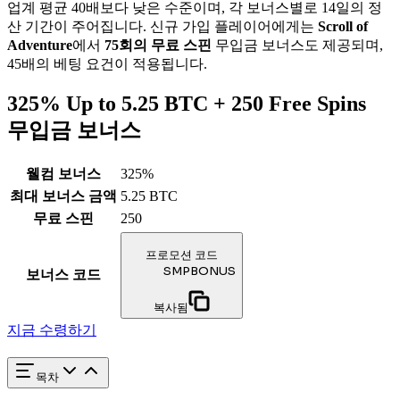
업계 평균 40배보다 낮은 수준이며, 각 보너스별로 14일의 정
산 기간이 주어집니다. 신규 가입 플레이어에게는
Scroll of
Adventure
에서
75회의 무료 스핀
무입금 보너스도 제공되며,
45배의 베팅 요건이 적용됩니다.
325% Up to 5.25 BTC + 250 Free Spins
무입금 보너스
웰컴 보너스
325
%
최대 보너스 금액
5.25 BTC
무료 스핀
250
프로모션 코드
SMPBONUS
보너스 코드
복사됨
지금 수령하기
목차