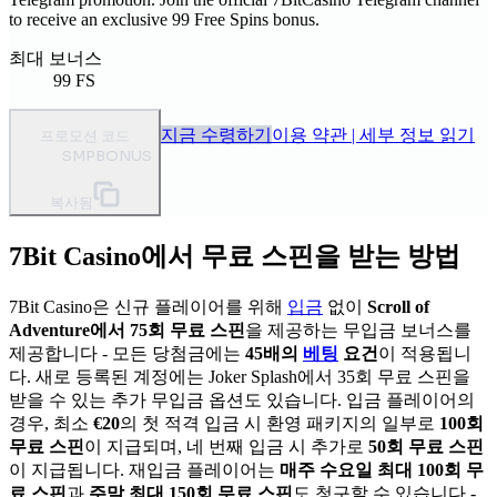
to receive an exclusive 99 Free Spins bonus.
최대 보너스
99 FS
지금 수령하기
이용 약관 | 세부 정보 읽기
프로모션 코드
SMPBONUS
복사됨
7Bit Casino에서 무료 스핀을 받는 방법
7Bit Casino은 신규 플레이어를 위해
입금
없이
Scroll of
Adventure에서 75회 무료 스핀
을 제공하는 무입금 보너스를
제공합니다 - 모든 당첨금에는
45배의
베팅
요건
이 적용됩니
다. 새로 등록된 계정에는 Joker Splash에서 35회 무료 스핀을
받을 수 있는 추가 무입금 옵션도 있습니다. 입금 플레이어의
경우, 최소
€20
의 첫 적격 입금 시 환영 패키지의 일부로
100회
무료 스핀
이 지급되며, 네 번째 입금 시 추가로
50회 무료 스핀
이 지급됩니다. 재입금 플레이어는
매주 수요일 최대 100회 무
료 스핀
과
주말 최대 150회 무료 스핀
도 청구할 수 있습니다 -