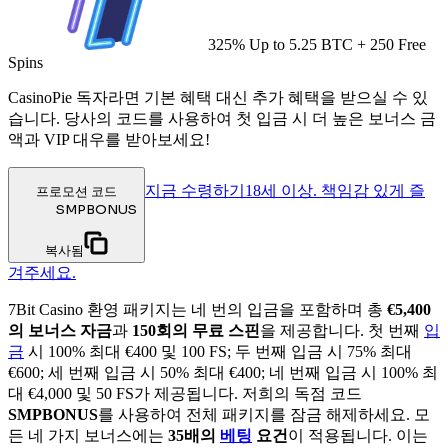
325% Up to 5.25 BTC + 250 Free
Spins
CasinoPie 독자라면 기본 혜택 대신 추가 혜택을 받으실 수 있
습니다. 당사의 코드를 사용하여 첫 입금 시 더 높은 보너스 금
액과 VIP 대우를 받아보세요!
지금 수령하기
18세 이상. 책임감 있게 즐
프로모션 코드
SMPBONUS
복사됨
겨주세요.
7Bit Casino 환영 패키지는 네 번의 입금을 포함하며 총
€5,400
의 보너스 자금
과
150회의 무료 스핀
을 제공합니다. 첫 번째
입
금
시 100% 최대 €400 및 100 FS; 두 번째 입금 시 75% 최대
€600; 세 번째 입금 시 50% 최대 €400; 네 번째 입금 시 100% 최
대 €4,000 및 50 FS가 제공됩니다. 저희의 독점 코드
SMPBONUS
를 사용하여 전체 패키지를 잠금 해제하세요. 모
든 네 가지 보너스에는
35배의
베팅
요건
이 적용됩니다. 이는