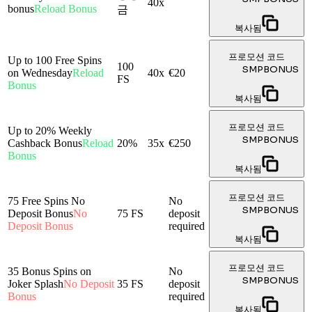
40x
bonus
Reload Bonus
금
복사됨
프로모션 코드
Up to 100 Free Spins
100
SMPBONUS
on Wednesday
Reload
40x
€20
FS
Bonus
복사됨
프로모션 코드
Up to 20% Weekly
SMPBONUS
Cashback Bonus
Reload
20%
35x
€250
Bonus
복사됨
프로모션 코드
75 Free Spins No
No
SMPBONUS
Deposit Bonus
No
75 FS
deposit
Deposit Bonus
required
복사됨
프로모션 코드
35 Bonus Spins on
No
SMPBONUS
Joker Splash
No Deposit
35 FS
deposit
Bonus
required
복사됨