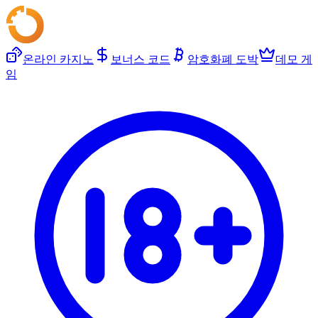
온라인 카지노
보너스 코드
암호화폐 도박
데모 게
임