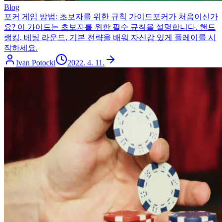
Blog
포커 게임 방법: 초보자를 위한 규칙 가이드
포커가 처음이신가
요? 이 가이드는 초보자를 위한 필수 규칙을 설명합니다. 핸드
랭킹, 베팅 라운드, 기본 전략을 배워 자신감 있게 플레이를 시
작하세요.
Ivan Potocki
2022. 4. 11.