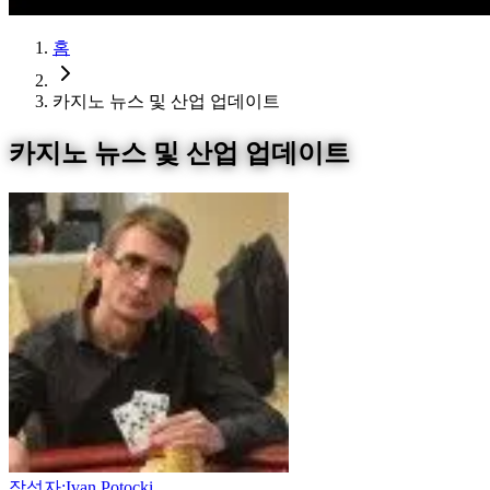
홈
카지노 뉴스 및 산업 업데이트
카지노 뉴스 및 산업 업데이트
작성자:
Ivan Potocki