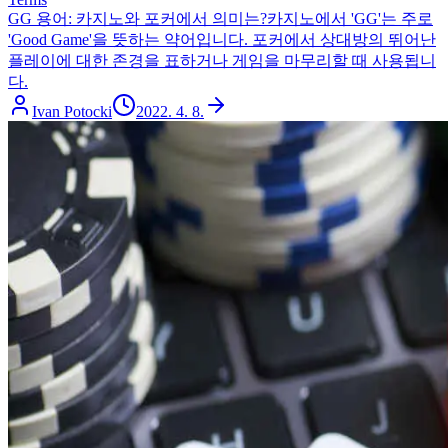
GG 용어: 카지노와 포커에서 의미는?
카지노에서 'GG'는 주로
'Good Game'을 뜻하는 약어입니다. 포커에서 상대방의 뛰어난
플레이에 대한 존경을 표하거나 게임을 마무리할 때 사용됩니
다.
Ivan Potocki
2022. 4. 8.