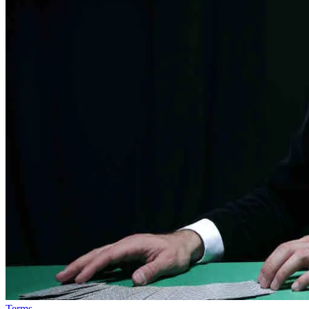
Terms