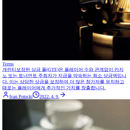
Terms
개런티
보장된 상금 풀(GTE)은 플레이어 수와 관계없이 카지
노 또는 토너먼트 주최자가 지급을 약속하는 최소 상금액입니
다. 이는 상당한 상금을 보장하여 더 많은 참가자를 유치하고
때로는 플레이어에게 추가적인 가치를 창출합니다.
Ivan Potocki
2022. 4. 9.