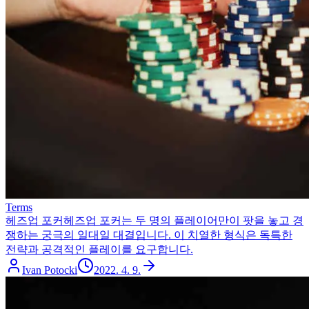
Terms
헤즈업 포커
헤즈업 포커는 두 명의 플레이어만이 팟을 놓고 경
쟁하는 궁극의 일대일 대결입니다. 이 치열한 형식은 독특한
전략과 공격적인 플레이를 요구합니다.
Ivan Potocki
2022. 4. 9.