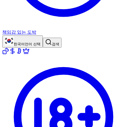
책임감 있는 도박
한국어
언어 선택
검색