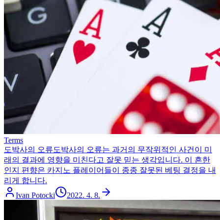
Terms
도박사의 오류
도박사의 오류는 과거의 무작위적인 사건이 미
래의 결과에 영향을 미친다고 잘못 믿는 생각입니다. 이 흔한
인지 편향은 카지노 플레이어들이 종종 잘못된 베팅 결정을 내
리게 합니다.
Ivan Potocki
2022. 4. 8.