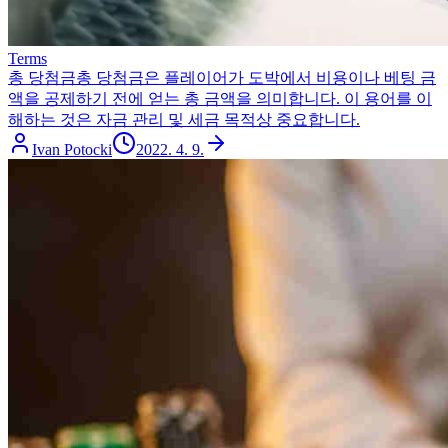
Terms
총 당첨금
총 당첨금은 플레이어가 도박에서 비용이나 베팅 금
액을 공제하기 전에 얻는 총 금액을 의미합니다. 이 용어를 이
해하는 것은 자금 관리 및 세금 목적상 중요합니다.
Ivan Potocki
2022. 4. 9.