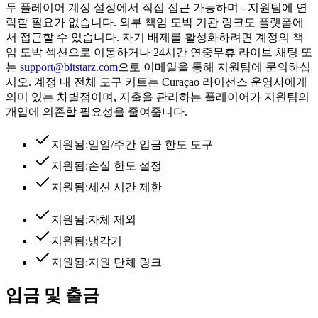
두 플레이어 계정 설정에서 직접 접근 가능하며 - 지원팀에 연
락할 필요가 없습니다. 외부 책임 도박 기관 링크도 플랫폼에
서 접근할 수 있습니다. 자기 배제를 활성화하려면 계정의 책
임 도박 섹션으로 이동하거나 24시간 연중무휴 라이브 채팅 또
는
support@bitstarz.com
으로 이메일을 통해 지원팀에 문의하십
시오. 계정 내 전체 도구 키트는 Curaçao 라이선스 운영사에게
의미 있는 차별점이며, 지출을 관리하는 플레이어가 지원팀의
개입에 의존할 필요성을 줄여줍니다.
지원됨
:
일일/주간 입금 한도 도구
지원됨
:
손실 한도 설정
지원됨
:
세션 시간 제한
지원됨
:
자체 제외
지원됨
:
냉각기
지원됨
:
지원 단체 링크
입금 및 출금