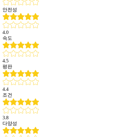
안전성
4.0
속도
4.5
평판
4.4
조건
3.8
다양성