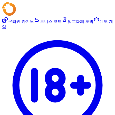
온라인 카지노
보너스 코드
암호화폐 도박
데모 게
임