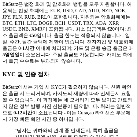
BitStarz은 법정 화폐 및 암호화폐 뱅킹을 모두 지원합니다. 허
용되는 법정 화폐에는 EUR, USD, CAD, AUD, NZD, NOK,
JPY, PLN, RUB, BRL이 포함됩니다. 지원되는 암호화폐에는
BTC, ETH, LTC, DOGE, BCH, USDT, TRX, ADA, XRP,
USDC, BNB, XMR이 포함됩니다. 최소 입금액은
€20
이며; 최
소 출금액은
€50
입니다. 출금 한도는 적용되지 않습니다 - 일
일, 주간, 월간 금액에 제한이 없습니다. 전자지갑 및 암호화폐
출금은
0-1시간
이내에 처리되며; 카드 및 은행 송금 출금은
1-
5영업일
이 소요됩니다. 주말 출금도 가능합니다. 카지노 측에
서 출금 수수료는 부과되지 않습니다.
KYC 및 인증 절차
BitStarz에서는 가입 시 KYC가 필요하지 않습니다. 신원 확인
은 출금 시 트리거되며, 카지노의 재량에 따라 언제든지 요청
될 수 있습니다. 이 과정에는 네 모서리가 모두 보이고 만료되
지 않은 정부 발행 사진 신분증이 필요합니다. 처리는 일반적
으로
0-12시간
이 소요됩니다 - 이는 Curaçao 라이선스 부문에
서 가장 빠른 확인 시간 중 하나입니다.
"당사는 귀하와의 관계 중 언제든지, 특히 출금을
처리하기 전에 신원 서류를 요청할 수 있습니다." -