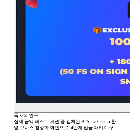
독자적 연구
실제 금액 테스트 세션 중 캡처된 BitStarz Casino 환
영 보너스 활성화 화면으로, 4단계 입금 패키지 구