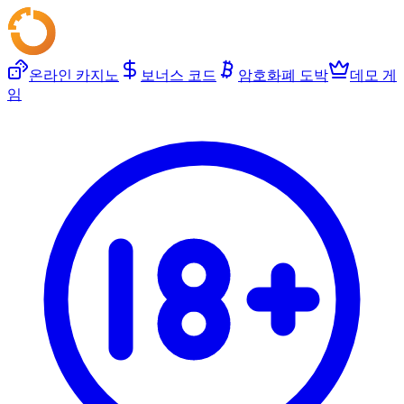
온라인 카지노
보너스 코드
암호화폐 도박
데모 게
임