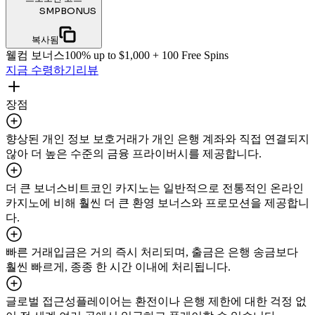
SMPBONUS
복사됨
웰컴 보너스
100% up to $1,000 + 100 Free Spins
지금 수령하기
리뷰
장점
향상된 개인 정보 보호
거래가 개인 은행 계좌와 직접 연결되지
않아 더 높은 수준의 금융 프라이버시를 제공합니다.
더 큰 보너스
비트코인 카지노는 일반적으로 전통적인 온라인
카지노에 비해 훨씬 더 큰 환영 보너스와 프로모션을 제공합니
다.
빠른 거래
입금은 거의 즉시 처리되며, 출금은 은행 송금보다
훨씬 빠르게, 종종 한 시간 이내에 처리됩니다.
글로벌 접근성
플레이어는 환전이나 은행 제한에 대한 걱정 없