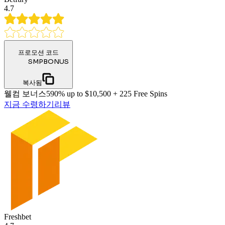
4.7
프로모션 코드
SMPBONUS
복사됨
웰컴 보너스
590% up to $10,500 + 225 Free Spins
지금 수령하기
리뷰
Freshbet