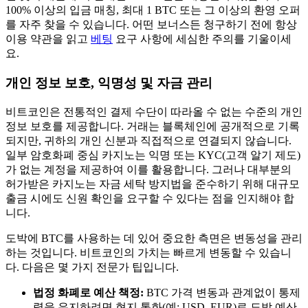
100% 이상의 입금 매칭, 최대 1 BTC 또는 그 이상의 환영 오퍼
를 자주 찾을 수 있습니다. 어떤 보너스든 청구하기 전에 항상
이용 약관을 읽고
베팅
요구 사항에 세심한 주의를 기울이세
요.
개인 정보 보호, 익명성 및 자금 관리
비트코인은 전통적인 결제 수단이 따라올 수 없는 수준의 개인
정보 보호를 제공합니다. 거래는 블록체인에 공개적으로 기록
되지만, 귀하의 개인 신분과 직접적으로 연결되지 않습니다.
일부 암호화폐 중심 카지노는 익명 또는 KYC(고객 알기 제도)
가 없는 계정을 제공하여 이를 활용합니다. 그러나 대부분의
허가받은 카지노는 자금 세탁 방지법을 준수하기 위해 대규모
출금 시에도 신원 확인을 요구할 수 있다는 점을 인지해야 합
니다.
도박에 BTC를 사용하는 데 있어 중요한 측면은 변동성을 관리
하는 것입니다. 비트코인의 가치는 빠르게 변동할 수 있습니
다. 다음은 몇 가지 전문가 팁입니다.
법정 화폐로 예산 책정:
BTC 가격 변동과 관계없이 통제
력을 유지하려면 현지 통화(예: USD, EUR)로 도박 예산