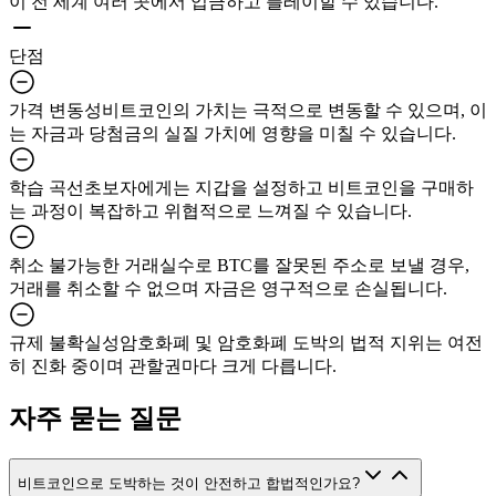
이 전 세계 여러 곳에서 입금하고 플레이할 수 있습니다.
단점
가격 변동성
비트코인의 가치는 극적으로 변동할 수 있으며, 이
는 자금과 당첨금의 실질 가치에 영향을 미칠 수 있습니다.
학습 곡선
초보자에게는 지갑을 설정하고 비트코인을 구매하
는 과정이 복잡하고 위협적으로 느껴질 수 있습니다.
취소 불가능한 거래
실수로 BTC를 잘못된 주소로 보낼 경우,
거래를 취소할 수 없으며 자금은 영구적으로 손실됩니다.
규제 불확실성
암호화폐 및 암호화폐 도박의 법적 지위는 여전
히 진화 중이며 관할권마다 크게 다릅니다.
자주 묻는 질문
비트코인으로 도박하는 것이 안전하고 합법적인가요?