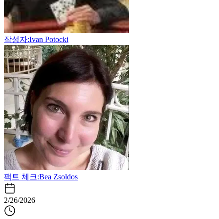
작성자:
Ivan Potocki
팩트 체크:
Bea Zsoldos
2/26/2026