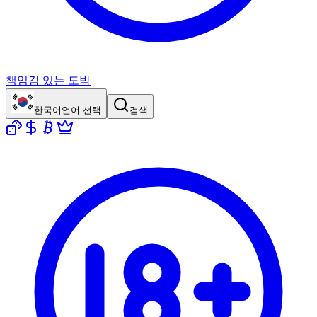
책임감 있는 도박
한국어
언어 선택
검색