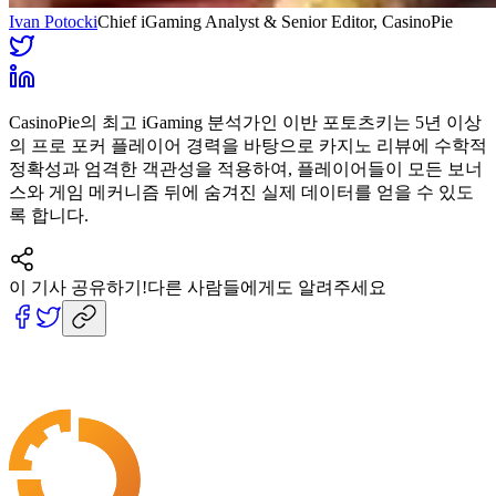
Ivan Potocki
Chief iGaming Analyst & Senior Editor
, CasinoPie
CasinoPie의 최고 iGaming 분석가인 이반 포토츠키는 5년 이상
의 프로 포커 플레이어 경력을 바탕으로 카지노 리뷰에 수학적
정확성과 엄격한 객관성을 적용하여, 플레이어들이 모든 보너
스와 게임 메커니즘 뒤에 숨겨진 실제 데이터를 얻을 수 있도
록 합니다.
이 기사 공유하기!
다른 사람들에게도 알려주세요