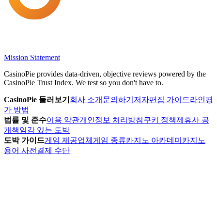
Mission Statement
CasinoPie provides data-driven, objective reviews powered by the
CasinoPie Trust Index. We test so you don't have to.
CasinoPie 둘러보기
회사 소개
문의하기
저자
편집 가이드라인
평
가 방법
법률 및 준수
이용 약관
개인정보 처리방침
쿠키 정책
제휴사 공
개
책임감 있는 도박
도박 가이드
게임 제공업체
게임 종류
카지노 아카데미
카지노
용어 사전
결제 수단