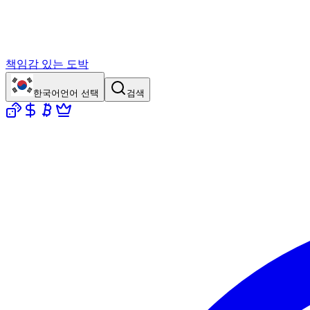
책임감 있는 도박
한국어
언어 선택
검색