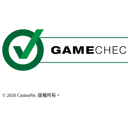
©
2026
CasinoPie.
版權所有。