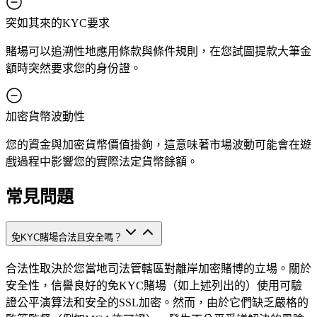
突如其來的KYC要求
賭場可以追溯性地應用條款與條件規則，在您試圖提款大筆金
額時突然要求您的身份證。
加密貨幣波動性
您的資金與加密貨幣價值掛鉤，這意味著市場波動可能會在遊
戲過程中影響您的實際法定貨幣餘額。
常見問題
免KYC賭場合法且安全嗎？
合法性取決於您當地司法管轄區對離岸加密賭博的立場。關於
安全性，信譽良好的免KYC賭場（如上述列出的）使用可驗
證公平演算法和安全的SSL加密。然而，由於它們缺乏嚴格的