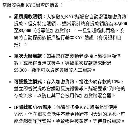
常觸發強制KYC檢查的情景：
累積提款限額：
大多數免KYC賭場會自動處理加密貨幣
提款，但有特定限額 - - 通常累計終身提款額度為
$2,000
至$3,000
（或等值加密貨幣）。一旦您超過此門檻，系
統將自動標記該帳戶進行基本KYC驗證（身份證和自
拍）。
單次大額贏款：
如果您在高波動老虎機上贏得巨額倍
數，或贏得累進式獎金，導致單次提款請求超過
$5,000，幾乎可以肯定會觸發人工驗證。
可疑投注模式：
存入加密貨幣，投注少於存款的10%，
並立即嘗試提款會觸發反洗錢警報。賭場要求1到3倍的
存款流水，以防止其平台被用作加密貨幣混合器。
IP隱藏和VPN濫用：
儘管許多免KYC賭場允許使用
VPN，但在單次會話中不斷更換跨不同大洲的IP地址可
能會觸發詐欺警報，導致帳戶被鎖定，等待身份驗證。