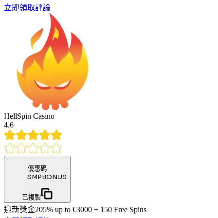
立即領取
評論
HellSpin Casino
4.6
優惠碼
SMPBONUS
已複製
迎新獎金
205% up to €3000 + 150 Free Spins