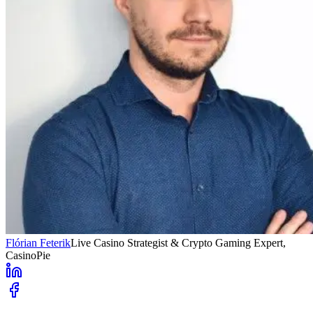
Flórian Feterik
Live Casino Strategist & Crypto Gaming Expert
,
CasinoPie