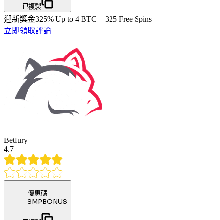
已複製
迎新獎金
325% Up to 4 BTC + 325 Free Spins
立即領取
評論
Betfury
4.7
優惠碼
SMPBONUS