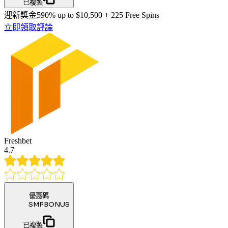
已複製
迎新獎金
590% up to $10,500 + 225 Free Spins
立即領取
評論
Freshbet
4.7
優惠碼
SMPBONUS
已複製