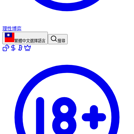
理性博弈
繁體中文
選擇語言
搜尋