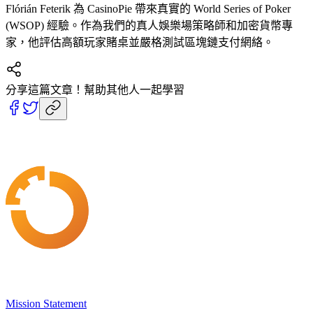
Flórián Feterik 為 CasinoPie 帶來真實的 World Series of Poker
(WSOP) 經驗。作為我們的真人娛樂場策略師和加密貨幣專
家，他評估高額玩家賭桌並嚴格測試區塊鏈支付網絡。
分享這篇文章！
幫助其他人一起學習
Mission Statement