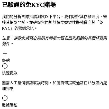
已驗證的免KYC賭場
我們的分析團隊持續測試以下平台。我們驗證其存款速度，審
核其提款門檻，並確保它們對於標準娛樂性遊戲遵守其「免
KYC」的營銷承諾。
注意：存款前請務必閱讀有關最大匿名提款限額的具體條款與
條件。
優點
快速提款
無需人工身份驗證耽誤時間，加密貨幣提款通常在15分鐘內處
理完畢。
數據隱私