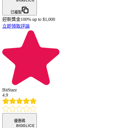
BIGSLICE
已複製
迎新獎金
100% up to $1,000
立即領取
評論
BitStarz
4.9
優惠碼
BIGSLICE