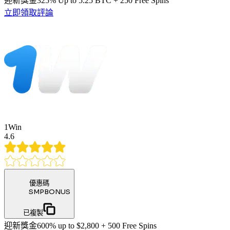
迎新獎金
325% Up to 5.25 BTC + 250 Free Spins
立即領取
評論
1Win
4.6
優惠碼
SMPBONUS
已複製
迎新獎金
600% up to $2,800 + 500 Free Spins