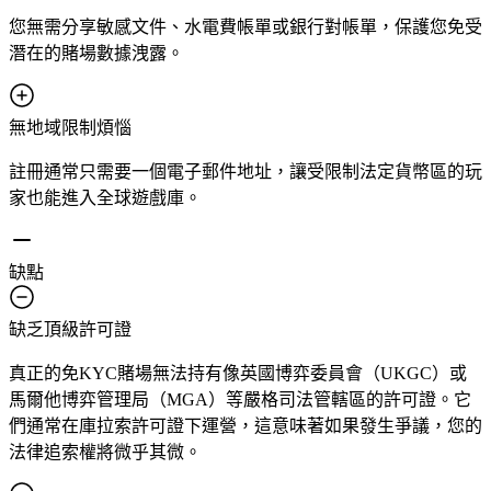
您無需分享敏感文件、水電費帳單或銀行對帳單，保護您免受
潛在的賭場數據洩露。
無地域限制煩惱
註冊通常只需要一個電子郵件地址，讓受限制法定貨幣區的玩
家也能進入全球遊戲庫。
缺點
缺乏頂級許可證
真正的免KYC賭場無法持有像英國博弈委員會（UKGC）或
馬爾他博弈管理局（MGA）等嚴格司法管轄區的許可證。它
們通常在庫拉索許可證下運營，這意味著如果發生爭議，您的
法律追索權將微乎其微。