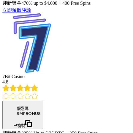
迎新獎金
470% up to $4,000 + 400 Free Spins
立即領取
評論
7Bit Casino
4.8
優惠碼
SMPBONUS
已複製