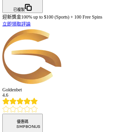
已複製
迎新獎金
100% up to $100 (Sports) + 100 Free Spins
立即領取
評論
Goldenbet
4.6
優惠碼
SMPBONUS