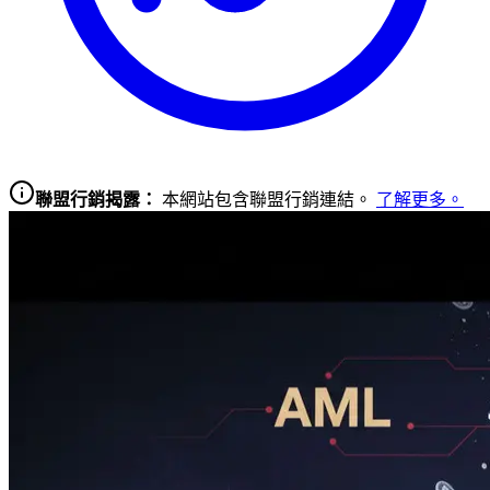
聯盟行銷揭露：
本網站包含聯盟行銷連結。
了解更多。