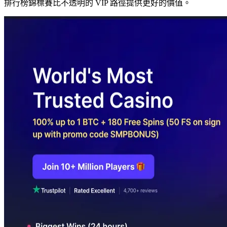
排行榜錦標賽比不透明的 VIP 路徑提供更好的價值。