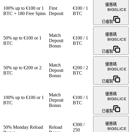
優惠碼
100% up to €100 or 1
First
€100 / 1
BIGSLICE
BTC + 180 Free Spins
Deposit
BTC
已複製
優惠碼
Match
50% up to €100 or 1
€100 / 1
BIGSLICE
Deposit
BTC
BTC
Bonus
已複製
優惠碼
Match
50% up to €200 or 2
€200 / 2
BIGSLICE
Deposit
BTC
BTC
Bonus
已複製
優惠碼
Match
100% up to €100 or 1
€100 / 1
BIGSLICE
Deposit
BTC
BTC
Bonus
已複製
優惠碼
€300 /
50% Monday Reload
Reload
BIGSLICE
250