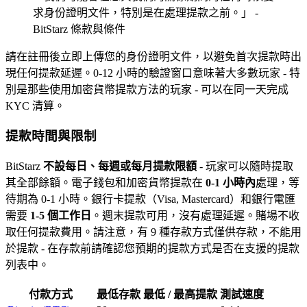
求身份證明文件，特別是在處理提款之前。」 -
BitStarz 條款與條件
請在註冊後立即上傳您的身份證明文件，以避免首次提款時出
現任何提款延遲。0-12 小時的驗證窗口意味著大多數玩家 - 特
別是那些使用加密貨幣提款方法的玩家 - 可以在同一天完成
KYC 清算。
提款時間與限制
BitStarz
不設每日、每週或每月提款限額
- 玩家可以隨時提取
其全部餘額。電子錢包和加密貨幣提款在
0-1 小時內
處理，等
待期為 0-1 小時。銀行卡提款（Visa, Mastercard）和銀行電匯
需要
1-5 個工作日
。週末提款可用，沒有處理延遲。賭場不收
取任何提款費用。請注意，有 9 種存款方式僅供存款，不能用
於提款 - 在存款前請確認您預期的提款方式是否在支援的提款
列表中。
付款方式
最低存款
最低 / 最高提款
測試速度