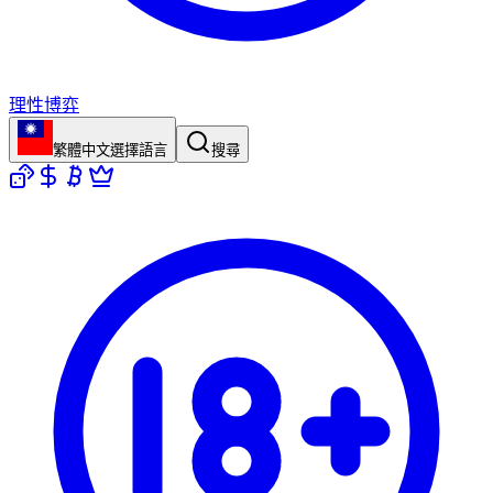
理性博弈
繁體中文
選擇語言
搜尋