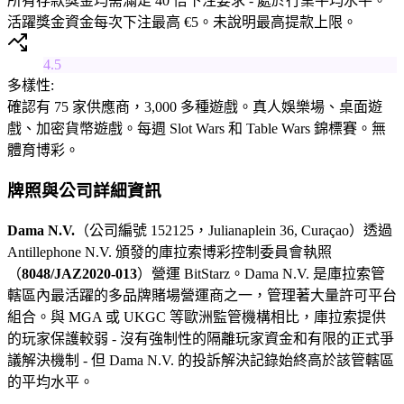
所有存款獎金均需滿足 40 倍下注要求 - 處於行業平均水平。
活躍獎金資金每次下注最高 €5。未說明最高提款上限。
4.5
多樣性
:
確認有 75 家供應商，3,000 多種遊戲。真人娛樂場、桌面遊
戲、加密貨幣遊戲。每週 Slot Wars 和 Table Wars 錦標賽。無
體育博彩。
牌照與公司詳細資訊
Dama N.V.
（公司編號 152125，Julianaplein 36, Curaçao）透過
Antillephone N.V. 頒發的庫拉索博彩控制委員會執照
（
8048/JAZ2020-013
）營運 BitStarz。Dama N.V. 是庫拉索管
轄區內最活躍的多品牌賭場營運商之一，管理著大量許可平台
組合。與 MGA 或 UKGC 等歐洲監管機構相比，庫拉索提供
的玩家保護較弱 - 沒有強制性的隔離玩家資金和有限的正式爭
議解決機制 - 但 Dama N.V. 的投訴解決記錄始終高於該管轄區
的平均水平。