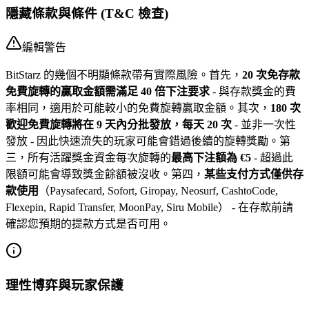
隱藏條款與條件 (T&C 檢查)
編輯警告
BitStarz 的幾個不明顯條款帶有實際風險。首先，
20 次免存款
免費旋轉的贏取金額需滿足 40 倍下注要求
- 與存款獎金的費
率相同，適用於可能較小的免費旋轉贏取金額。其次，
180 次
歡迎免費旋轉將在 9 天內分批發放，每天 20 次
- 並非一次性
發放 - 因此快速流失的玩家可能會錯過後續的旋轉獎勵。第
三，所有活躍獎金資金每次旋轉的
最高下注額為 €5
- 超過此
限額可能會導致獎金餘額被沒收。第四，
某些支付方式僅供存
款使用
（Paysafecard, Sofort, Giropay, Neosurf, CashtoCode,
Flexepin, Rapid Transfer, MoonPay, Siru Mobile） - 在存款前請
確認您預期的提款方式是否可用。
理性博弈與玩家保護