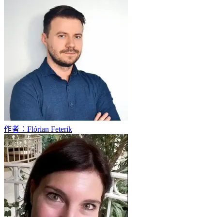
作者：
Flórian Feterik