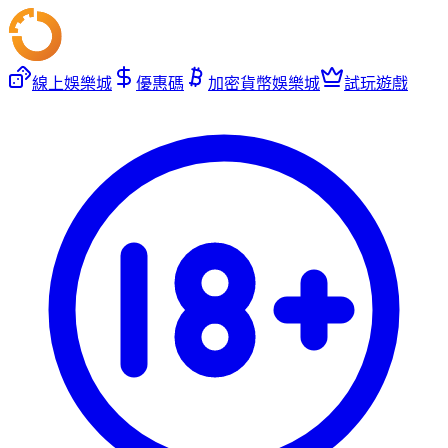
線上娛樂城
優惠碼
加密貨幣娛樂城
試玩遊戲