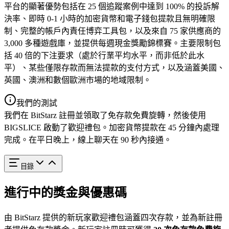
平台的顯著優勢包括在 25 個追蹤案例中達到 100% 的投訴解
決率、即時 0-1 小時的加密貨幣和電子錢包提款且無明確限
制、完整的帳戶內責任博弈工具包，以及來自 75 家供應商的
3,000 多種遊戲庫，並提供每週現金獎勵錦標賽。主要限制包
括 40 倍的下注要求（處於行業平均水平，而非低於此水
平）、某些僅限存款而無法提款的支付方式，以及涵蓋美國、
英國、澳洲和數個歐洲市場的地域限制。
我們的測試
我們在 BitStarz 註冊並領取了免存款免費旋轉，然後使用
BIGSLICE 啟動了歡迎禮包。加密貨幣提款在 45 分鐘內處理
完成。在平日晚上，線上聊天在 90 秒內接通。
目錄
進行中的獎金與優惠碼
由 BitStarz 提供的新玩家歡迎禮包涵蓋四次存款，並為新註冊