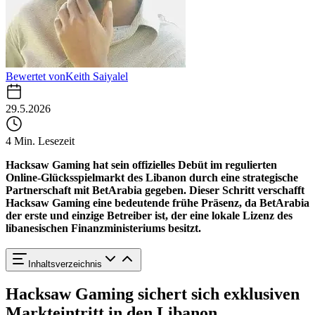
Bewertet von
Keith Saiyalel
29.5.2026
4 Min. Lesezeit
Hacksaw Gaming
hat sein offizielles Debüt im regulierten
Online-Glücksspielmarkt des Libanon durch eine strategische
Partnerschaft mit
BetArabia
gegeben. Dieser Schritt verschafft
Hacksaw Gaming eine bedeutende frühe Präsenz, da BetArabia
der erste und einzige Betreiber ist, der eine lokale Lizenz des
libanesischen Finanzministeriums besitzt.
Inhaltsverzeichnis
Hacksaw Gaming sichert sich exklusiven
Markteintritt in den Libanon