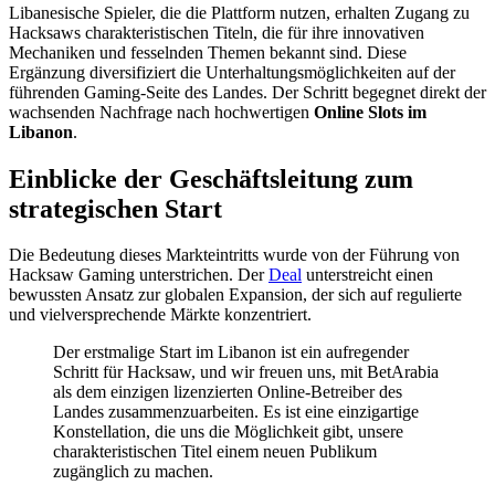
Libanesische Spieler, die die Plattform nutzen, erhalten Zugang zu
Hacksaws charakteristischen Titeln, die für ihre innovativen
Mechaniken und fesselnden Themen bekannt sind. Diese
Ergänzung diversifiziert die Unterhaltungsmöglichkeiten auf der
führenden Gaming-Seite des Landes. Der Schritt begegnet direkt der
wachsenden Nachfrage nach hochwertigen
Online Slots im
Libanon
.
Einblicke der Geschäftsleitung zum
strategischen Start
Die Bedeutung dieses Markteintritts wurde von der Führung von
Hacksaw Gaming unterstrichen. Der
Deal
unterstreicht einen
bewussten Ansatz zur globalen Expansion, der sich auf regulierte
und vielversprechende Märkte konzentriert.
Der erstmalige Start im Libanon ist ein aufregender
Schritt für Hacksaw, und wir freuen uns, mit BetArabia
als dem einzigen lizenzierten Online-Betreiber des
Landes zusammenzuarbeiten. Es ist eine einzigartige
Konstellation, die uns die Möglichkeit gibt, unsere
charakteristischen Titel einem neuen Publikum
zugänglich zu machen.