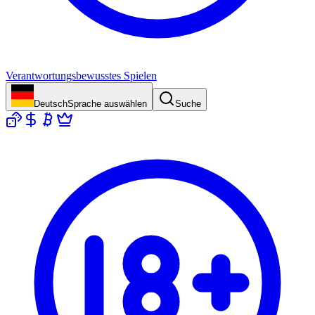
Verantwortungsbewusstes Spielen
Deutsch
Sprache auswählen
Suche