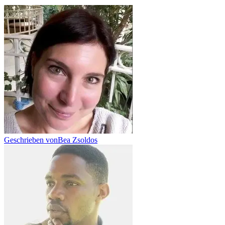
Geschrieben von
Bea Zsoldos