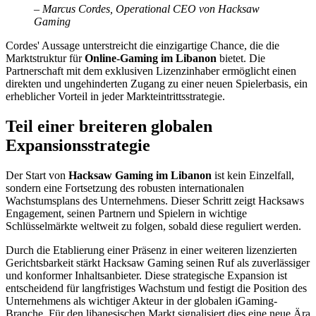
– Marcus Cordes, Operational CEO von Hacksaw
Gaming
Cordes' Aussage unterstreicht die einzigartige Chance, die die
Marktstruktur für
Online-Gaming im Libanon
bietet. Die
Partnerschaft mit dem exklusiven Lizenzinhaber ermöglicht einen
direkten und ungehinderten Zugang zu einer neuen Spielerbasis, ein
erheblicher Vorteil in jeder Markteintrittsstrategie.
Teil einer breiteren globalen
Expansionsstrategie
Der Start von
Hacksaw Gaming im Libanon
ist kein Einzelfall,
sondern eine Fortsetzung des robusten internationalen
Wachstumsplans des Unternehmens. Dieser Schritt zeigt Hacksaws
Engagement, seinen Partnern und Spielern in wichtige
Schlüsselmärkte weltweit zu folgen, sobald diese reguliert werden.
Durch die Etablierung einer Präsenz in einer weiteren lizenzierten
Gerichtsbarkeit stärkt Hacksaw Gaming seinen Ruf als zuverlässiger
und konformer Inhaltsanbieter. Diese strategische Expansion ist
entscheidend für langfristiges Wachstum und festigt die Position des
Unternehmens als wichtiger Akteur in der globalen iGaming-
Branche. Für den libanesischen Markt signalisiert dies eine neue Ära