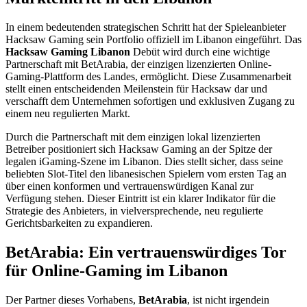
In einem bedeutenden strategischen Schritt hat der Spieleanbieter
Hacksaw Gaming sein Portfolio offiziell im Libanon eingeführt. Das
Hacksaw Gaming Libanon
Debüt wird durch eine wichtige
Partnerschaft mit BetArabia, der einzigen lizenzierten Online-
Gaming-Plattform des Landes, ermöglicht. Diese Zusammenarbeit
stellt einen entscheidenden Meilenstein für Hacksaw dar und
verschafft dem Unternehmen sofortigen und exklusiven Zugang zu
einem neu regulierten Markt.
Durch die Partnerschaft mit dem einzigen lokal lizenzierten
Betreiber positioniert sich Hacksaw Gaming an der Spitze der
legalen iGaming-Szene im Libanon. Dies stellt sicher, dass seine
beliebten Slot-Titel den libanesischen Spielern vom ersten Tag an
über einen konformen und vertrauenswürdigen Kanal zur
Verfügung stehen. Dieser Eintritt ist ein klarer Indikator für die
Strategie des Anbieters, in vielversprechende, neu regulierte
Gerichtsbarkeiten zu expandieren.
BetArabia: Ein vertrauenswürdiges Tor
für Online-Gaming im Libanon
Der Partner dieses Vorhabens,
BetArabia
, ist nicht irgendein