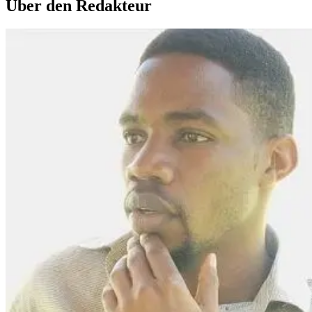
Über den Redakteur