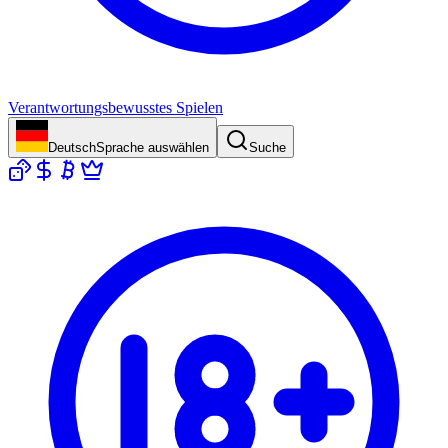
Verantwortungsbewusstes Spielen
Deutsch
Sprache auswählen
Suche