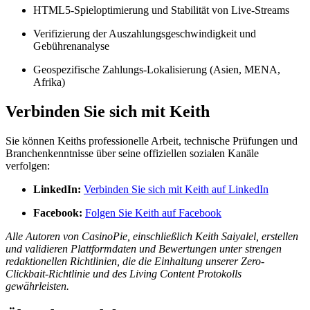
HTML5-Spieloptimierung und Stabilität von Live-Streams
Verifizierung der Auszahlungsgeschwindigkeit und
Gebührenanalyse
Geospezifische Zahlungs-Lokalisierung (Asien, MENA,
Afrika)
Verbinden Sie sich mit Keith
Sie können Keiths professionelle Arbeit, technische Prüfungen und
Branchenkenntnisse über seine offiziellen sozialen Kanäle
verfolgen:
LinkedIn:
Verbinden Sie sich mit Keith auf LinkedIn
Facebook:
Folgen Sie Keith auf Facebook
Alle Autoren von CasinoPie, einschließlich Keith Saiyalel, erstellen
und validieren Plattformdaten und Bewertungen unter strengen
redaktionellen Richtlinien, die die Einhaltung unserer Zero-
Clickbait-Richtlinie und des Living Content Protokolls
gewährleisten.