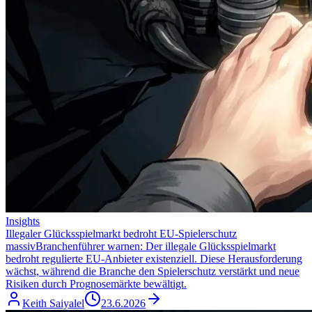
Insights
Illegaler Glücksspielmarkt bedroht EU-Spielerschutz
massiv
Branchenführer warnen: Der illegale Glücksspielmarkt
bedroht regulierte EU-Anbieter existenziell. Diese Herausforderung
wächst, während die Branche den Spielerschutz verstärkt und neue
Risiken durch Prognosemärkte bewältigt.
Keith Saiyalel
23.6.2026