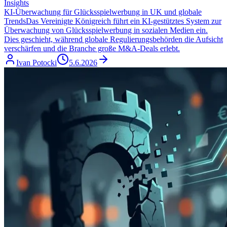
Insights
KI-Überwachung für Glücksspielwerbung in UK und globale
Trends
Das Vereinigte Königreich führt ein KI-gestütztes System zur
Überwachung von Glücksspielwerbung in sozialen Medien ein.
Dies geschieht, während globale Regulierungsbehörden die Aufsicht
verschärfen und die Branche große M&A-Deals erlebt.
Ivan Potocki
5.6.2026