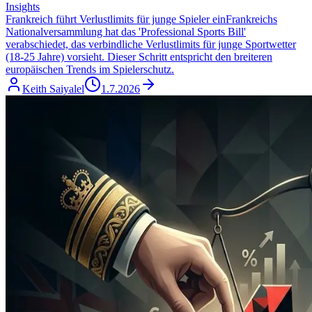
Insights
Frankreich führt Verlustlimits für junge Spieler ein
Frankreichs
Nationalversammlung hat das 'Professional Sports Bill'
verabschiedet, das verbindliche Verlustlimits für junge Sportwetter
(18-25 Jahre) vorsieht. Dieser Schritt entspricht den breiteren
europäischen Trends im Spielerschutz.
Keith Saiyalel
1.7.2026