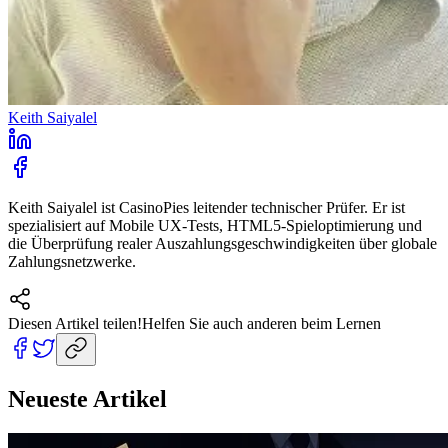
Keith Saiyalel
Keith Saiyalel ist CasinoPies leitender technischer Prüfer. Er ist
spezialisiert auf Mobile UX-Tests, HTML5-Spieloptimierung und
die Überprüfung realer Auszahlungsgeschwindigkeiten über globale
Zahlungsnetzwerke.
Diesen Artikel teilen!
Helfen Sie auch anderen beim Lernen
Neueste Artikel