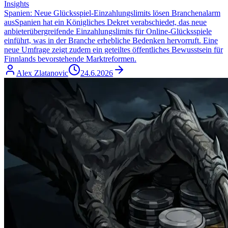
Insights
Spanien: Neue Glücksspiel-Einzahlungslimits lösen Branchenalarm
aus
Spanien hat ein Königliches Dekret verabschiedet, das neue
anbieterübergreifende Einzahlungslimits für Online-Glücksspiele
einführt, was in der Branche erhebliche Bedenken hervorruft. Eine
neue Umfrage zeigt zudem ein geteiltes öffentliches Bewusstsein für
Finnlands bevorstehende Marktreformen.
Alex Zlatanovic
24.6.2026