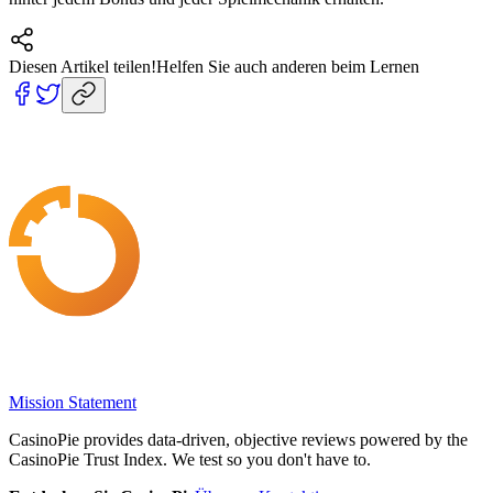
Diesen Artikel teilen!
Helfen Sie auch anderen beim Lernen
Mission Statement
CasinoPie provides data-driven, objective reviews powered by the
CasinoPie Trust Index. We test so you don't have to.