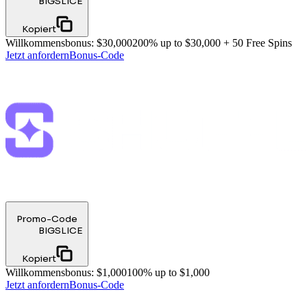
BIGSLICE
Kopiert
Willkommensbonus
:
$30,000
200% up to $30,000 + 50 Free Spins
Jetzt anfordern
Bonus-Code
Promo-Code
BIGSLICE
Kopiert
Willkommensbonus
:
$1,000
100% up to $1,000
Jetzt anfordern
Bonus-Code