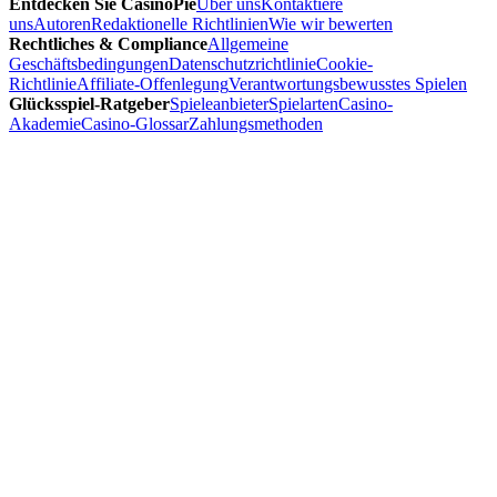
Entdecken Sie CasinoPie
Über uns
Kontaktiere
uns
Autoren
Redaktionelle Richtlinien
Wie wir bewerten
Rechtliches & Compliance
Allgemeine
Geschäftsbedingungen
Datenschutzrichtlinie
Cookie-
Richtlinie
Affiliate-Offenlegung
Verantwortungsbewusstes Spielen
Glücksspiel-Ratgeber
Spieleanbieter
Spielarten
Casino-
Akademie
Casino-Glossar
Zahlungsmethoden