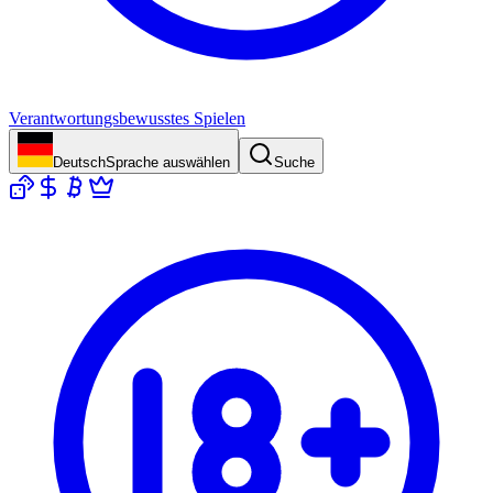
Verantwortungsbewusstes Spielen
Deutsch
Sprache auswählen
Suche