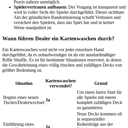
Praxis nahezu unmöglich.
Spielervertrauen aufbauen:
Der Vorgang ist transparent und
wird in voller Sicht der Spieler durchgeführt. Dieser sichtbare
Akt der gründlichen Randomisierung schafft Vertrauen und
versichert den Spielern, dass das Spiel fair und in keiner
Weise manipuliert ist.
Wann führen Dealer ein Kartenwaschen durch?
Ein Kartenwaschen wird nicht vor jeder einzelnen Hand
durchgeführt, da es zeitaufwendiger ist als ein standardmäßiger
Riffle Shuffle. Es ist für bestimmte Situationen reserviert, in denen
die Gewährleistung eines völlig frischen und zufälligen Decks von
größter Bedeutung ist.
Kartenwaschen
Situation
Grund
verwendet?
Um einen fairen Start für
Beginn eines neuen
alle Spieler mit einem
Ja
Tisches/Dealerwechsel
komplett zufälligen Deck
zu garantieren.
Neue Decks kommen oft
in sequenzieller
Einführung eines
Reihenfolge aus der
Ja