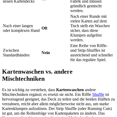
neuen Kartendecks
Fabrik und müssen
gründlich gemischt
werden.
Nach einer Runde mit
vielen Karten auf dem
Nach einer langen
Tisch stellt ein Waschen
Oft
oder komplexen Hand
sicher, dass diese
Klumpen aufgelöst
werden.
Eine Reihe von Riffle-
Zwischen
und Strip-Shuffles ist
Nein
Standardhänden
ausreichend und schneller
für das reguläre Spiel.
Kartenwaschen vs. andere
Mischtechniken
Es ist wichtig zu verstehen, dass
Kartenwaschen
andere
Mischtechniken ergänzt; es ersetzt sie nicht. Ein Riffle
Shuffle
ist
hervorragend geeignet, das Deck zu teilen und die beiden Hälften zu
verzahnen, reicht aber allein möglicherweise nicht aus, um starke
Kartenklumpen aufzulösen. Der Strip Shuffle (oder Running Cuts)
ist gut, um die Reihenfolge von Kartenpaketen zu ändern. Das