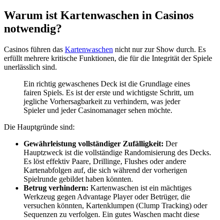
Warum ist Kartenwaschen in Casinos
notwendig?
Casinos führen das
Kartenwaschen
nicht nur zur Show durch. Es
erfüllt mehrere kritische Funktionen, die für die Integrität der Spiele
unerlässlich sind.
Ein richtig gewaschenes Deck ist die Grundlage eines
fairen Spiels. Es ist der erste und wichtigste Schritt, um
jegliche Vorhersagbarkeit zu verhindern, was jeder
Spieler und jeder Casinomanager sehen möchte.
Die Hauptgründe sind:
Gewährleistung vollständiger Zufälligkeit:
Der
Hauptzweck ist die vollständige Randomisierung des Decks.
Es löst effektiv Paare, Drillinge, Flushes oder andere
Kartenabfolgen auf, die sich während der vorherigen
Spielrunde gebildet haben könnten.
Betrug verhindern:
Kartenwaschen ist ein mächtiges
Werkzeug gegen Advantage Player oder Betrüger, die
versuchen könnten, Kartenklumpen (Clump Tracking) oder
Sequenzen zu verfolgen. Ein gutes Waschen macht diese