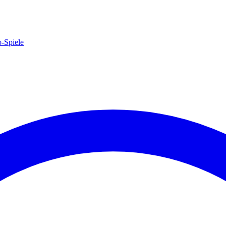
-Spiele