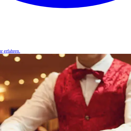
r erfahren.