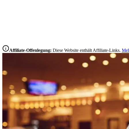
Affiliate-Offenlegung:
Diese Website enthält Affiliate-Links.
Meh