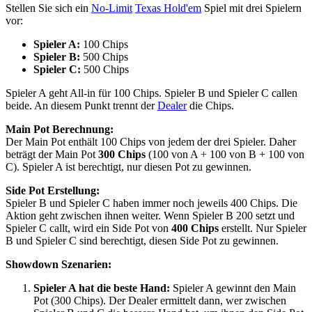
Stellen Sie sich ein
No-Limit
Texas Hold'em
Spiel mit drei Spielern
vor:
Spieler A:
100 Chips
Spieler B:
500 Chips
Spieler C:
500 Chips
Spieler A geht All-in für 100 Chips. Spieler B und Spieler C callen
beide. An diesem Punkt trennt der
Dealer
die Chips.
Main Pot Berechnung:
Der Main Pot enthält 100 Chips von jedem der drei Spieler. Daher
beträgt der Main Pot
300 Chips
(100 von A + 100 von B + 100 von
C). Spieler A ist berechtigt, nur diesen Pot zu gewinnen.
Side Pot Erstellung:
Spieler B und Spieler C haben immer noch jeweils 400 Chips. Die
Aktion geht zwischen ihnen weiter. Wenn Spieler B 200 setzt und
Spieler C callt, wird ein Side Pot von
400 Chips
erstellt. Nur Spieler
B und Spieler C sind berechtigt, diesen Side Pot zu gewinnen.
Showdown Szenarien:
Spieler A hat die beste Hand:
Spieler A gewinnt den Main
Pot (300 Chips). Der Dealer ermittelt dann, wer zwischen