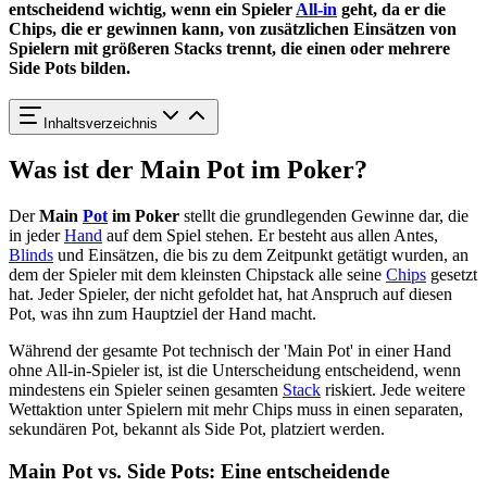
entscheidend wichtig, wenn ein Spieler
All-in
geht, da er die
Chips, die er gewinnen kann, von zusätzlichen Einsätzen von
Spielern mit größeren Stacks trennt, die einen oder mehrere
Side Pots bilden.
Inhaltsverzeichnis
Was ist der Main Pot im Poker?
Der
Main
Pot
im Poker
stellt die grundlegenden Gewinne dar, die
in jeder
Hand
auf dem Spiel stehen. Er besteht aus allen Antes,
Blinds
und Einsätzen, die bis zu dem Zeitpunkt getätigt wurden, an
dem der Spieler mit dem kleinsten Chipstack alle seine
Chips
gesetzt
hat. Jeder Spieler, der nicht gefoldet hat, hat Anspruch auf diesen
Pot, was ihn zum Hauptziel der Hand macht.
Während der gesamte Pot technisch der 'Main Pot' in einer Hand
ohne All-in-Spieler ist, ist die Unterscheidung entscheidend, wenn
mindestens ein Spieler seinen gesamten
Stack
riskiert. Jede weitere
Wettaktion unter Spielern mit mehr Chips muss in einen separaten,
sekundären Pot, bekannt als Side Pot, platziert werden.
Main Pot vs. Side Pots: Eine entscheidende