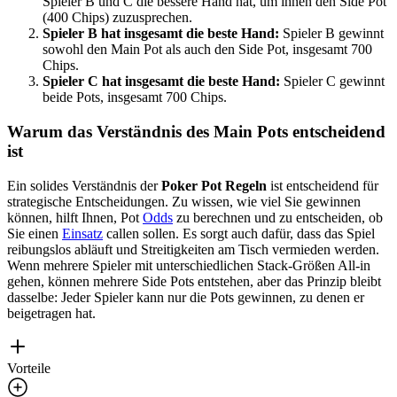
Spieler B und C die bessere Hand hat, um ihnen den Side Pot
(400 Chips) zuzusprechen.
Spieler B hat insgesamt die beste Hand:
Spieler B gewinnt
sowohl den Main Pot als auch den Side Pot, insgesamt 700
Chips.
Spieler C hat insgesamt die beste Hand:
Spieler C gewinnt
beide Pots, insgesamt 700 Chips.
Warum das Verständnis des Main Pots entscheidend
ist
Ein solides Verständnis der
Poker Pot Regeln
ist entscheidend für
strategische Entscheidungen. Zu wissen, wie viel Sie gewinnen
können, hilft Ihnen, Pot
Odds
zu berechnen und zu entscheiden, ob
Sie einen
Einsatz
callen sollen. Es sorgt auch dafür, dass das Spiel
reibungslos abläuft und Streitigkeiten am Tisch vermieden werden.
Wenn mehrere Spieler mit unterschiedlichen Stack-Größen All-in
gehen, können mehrere Side Pots entstehen, aber das Prinzip bleibt
dasselbe: Jeder Spieler kann nur die Pots gewinnen, zu denen er
beigetragen hat.
Vorteile