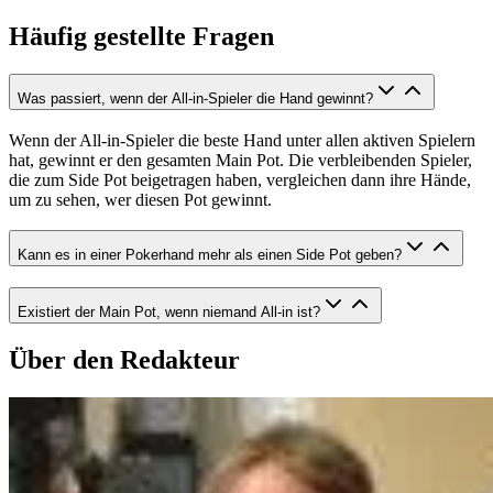
Häufig gestellte Fragen
Was passiert, wenn der All-in-Spieler die Hand gewinnt?
Wenn der All-in-Spieler die beste Hand unter allen aktiven Spielern
hat, gewinnt er den gesamten Main Pot. Die verbleibenden Spieler,
die zum Side Pot beigetragen haben, vergleichen dann ihre Hände,
um zu sehen, wer diesen Pot gewinnt.
Kann es in einer Pokerhand mehr als einen Side Pot geben?
Existiert der Main Pot, wenn niemand All-in ist?
Über den Redakteur