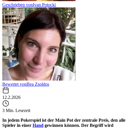
Geschrieben von
Ivan Potocki
Bewertet von
Bea Zsoldos
12.2.2026
3 Min. Lesezeit
In jedem Pokerspiel ist der
Main Pot
der zentrale Preis, den alle
Spieler in einer
Hand
gewinnen können. Der Begriff wird