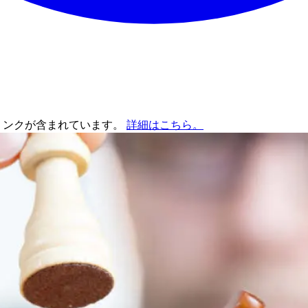
リンクが含まれています。
詳細はこちら。