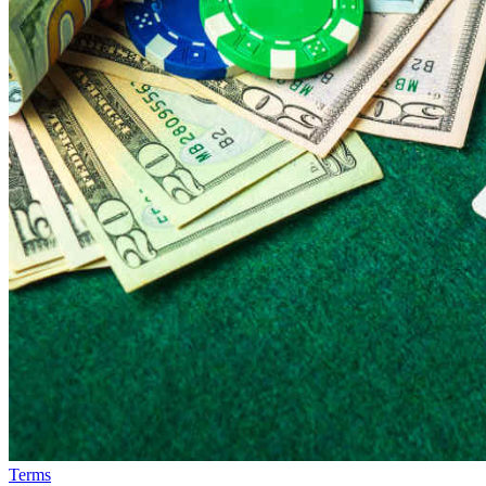
Terms