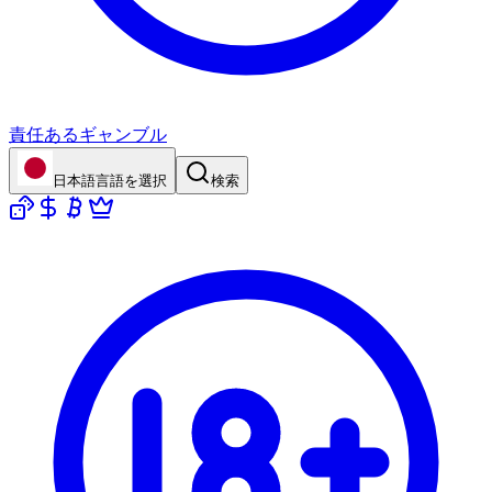
責任あるギャンブル
日本語
言語を選択
検索