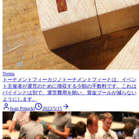
Terms
トーナメントフィー
カジノトーナメントフィーとは、イベン
ト主催者が運営のために徴収する少額の手数料です。これは
バイインとは別で、運営費用を賄い、賞金プールが減らない
ようにします。
Ivan Potocki
2022/5/15