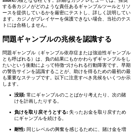
Index
の核となる柱です。詳細なカジノレビューでは、推奨
する各カジノがどのような責任あるギャンブルツールとリソ
ースを提供しているかを厳密にテストし、詳しく説明してい
ます。カジノがプレイヤーを保護できない場合、当社のテス
トには合格しません。
問題ギャンブルの兆候を認識する
問題ギャンブル（ギャンブル依存症または強迫性ギャンブル
とも呼ばれる）は、負の結果にもかかわらずギャンブルをし
たいという衝動によって特徴づけられる行動障害です。早期
の警告サインを認識することが、助けを得るための最初の最
も重要なステップです。以下に注意すべき兆候をいくつか示
します。
没頭:
常にギャンブルのことばかり考えたり、次の賭
けを計画したりする。
負けを取り戻そうとする:
失ったお金を取り戻すため
にギャンブルを続ける。
耐性:
同じレベルの興奮を感じるために、賭け金を増