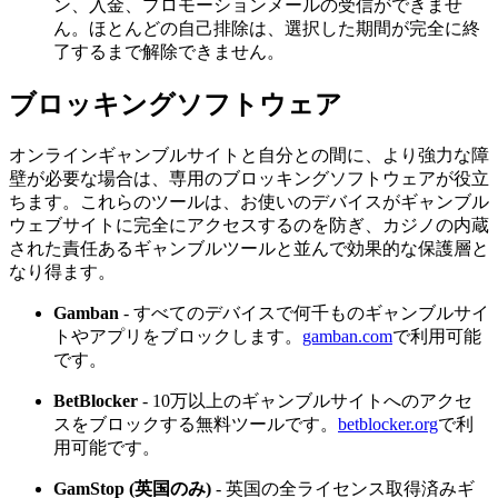
ン、入金、プロモーションメールの受信ができませ
ん。ほとんどの自己排除は、選択した期間が完全に終
了するまで解除できません。
ブロッキングソフトウェア
オンラインギャンブルサイトと自分との間に、より強力な障
壁が必要な場合は、専用のブロッキングソフトウェアが役立
ちます。これらのツールは、お使いのデバイスがギャンブル
ウェブサイトに完全にアクセスするのを防ぎ、カジノの内蔵
された責任あるギャンブルツールと並んで効果的な保護層と
なり得ます。
Gamban
- すべてのデバイスで何千ものギャンブルサイ
トやアプリをブロックします。
gamban.com
で利用可能
です。
BetBlocker
- 10万以上のギャンブルサイトへのアクセ
スをブロックする無料ツールです。
betblocker.org
で利
用可能です。
GamStop (英国のみ)
- 英国の全ライセンス取得済みギ