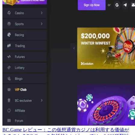
BC.Game レビュー：この仮想通貨カジノは利用する価値が