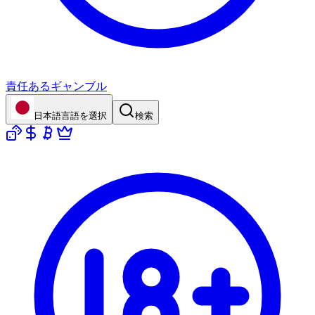
責任あるギャンブル
日本語
言語を選択
検索