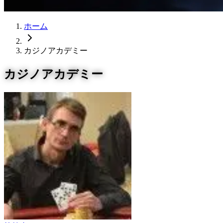
ホーム
カジノアカデミー
カジノアカデミー