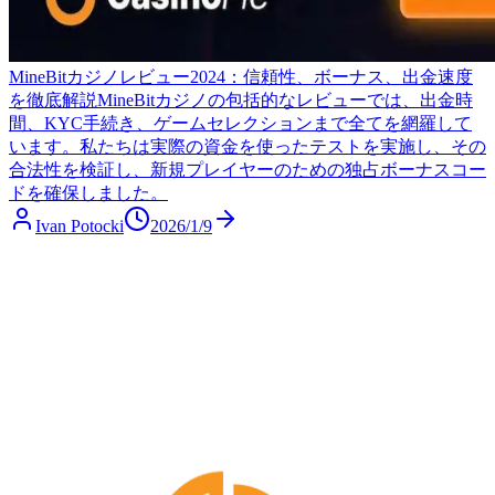
MineBitカジノレビュー2024：信頼性、ボーナス、出金速度
を徹底解説
MineBitカジノの包括的なレビューでは、出金時
間、KYC手続き、ゲームセレクションまで全てを網羅して
います。私たちは実際の資金を使ったテストを実施し、その
合法性を検証し、新規プレイヤーのための独占ボーナスコー
ドを確保しました。
Ivan Potocki
2026/1/9