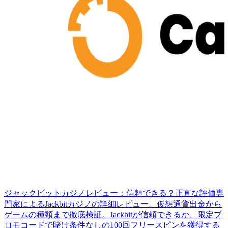
ジャックビットカジノレビュー：信頼できる？正直な評価
専
門家によるJackbitカジノの詳細レビュー。仮想通貨出金から
ゲームの種類まで徹底検証。Jackbitが信頼できるか、限定プ
ロモコードで賭け条件なしの100回フリースピンを獲得する