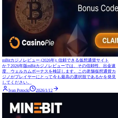
mBitカジノレビュー (2026年): 信頼できる仮想通貨サイト
か？
2026年版mBitカジノレビューでは、その信頼性、出金速
度、ウェルカムボーナスを検証します。この老舗仮想通貨カ
ジノがプレイヤーにとって今も最高の選択肢であるかを発見
してください。
Ivan Potocki
2026/1/12