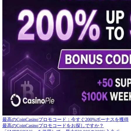
最高のCoinCasinoプロモコード：今すぐ200%ボーナスを獲得
最高のCoinCasinoプロモコードをお探しですか？