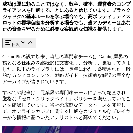
成功は運に頼ることではなく、数学、確率、運営者のコンプ
ライアンスを理解することにあると信じています。ブラック
ジャックの基本ルールを学ぶ場合でも、高ボラティリティス
ロットの標準偏差を分析する場合でも、当アカデミーはあな
たの資金を守るために必要な客観的な知識を提供します。
目次
CasinoPieの設立以来、当社の専門家チームはiGaming業界の
核となる仕組みを継続的に文書化し、分析し、更新してきま
した。以下のライブラリには、長年にわたり蓄積された一般
的なカジノコンテンツ、戦略ガイド、技術的な解説の完全な
アーカイブが含まれています。
すべての記事は、元業界の専門家チームによって精査され、
厳格な「ゼロ・クリックベイト」ポリシーを満たしているこ
とを確認しています。当社の広範なデータベースを閲覧し
て、オンラインカジノに関する理解をカジュアルなプレイヤ
ーから情報に基づいたアナリストへと高めてください。