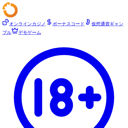
オンラインカジノ
ボーナスコード
仮想通貨ギャン
ブル
デモゲーム