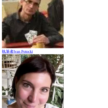
執筆者
Ivan Potocki