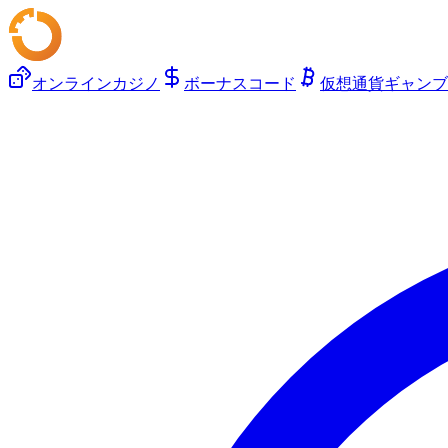
オンラインカジノ
ボーナスコード
仮想通貨ギャンブ