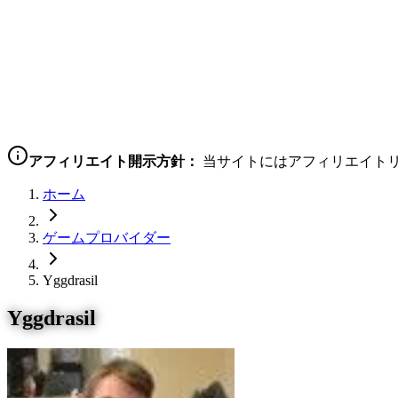
アフィリエイト開示方針：
当サイトにはアフィリエイト
ホーム
ゲームプロバイダー
Yggdrasil
Yggdrasil