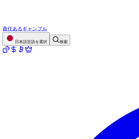
責任あるギャンブル
日本語
言語を選択
検索