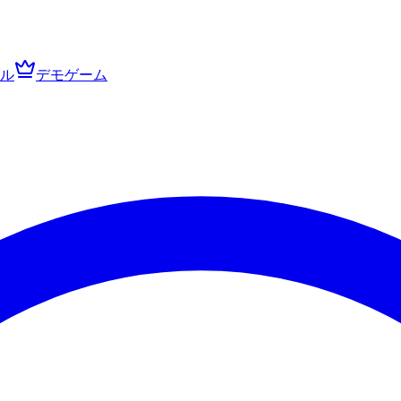
ル
デモゲーム