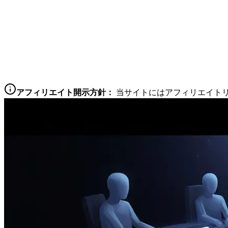
アフィリエイト開示方針：
当サイトにはアフィリエイト