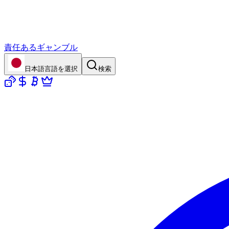
責任あるギャンブル
日本語
言語を選択
検索