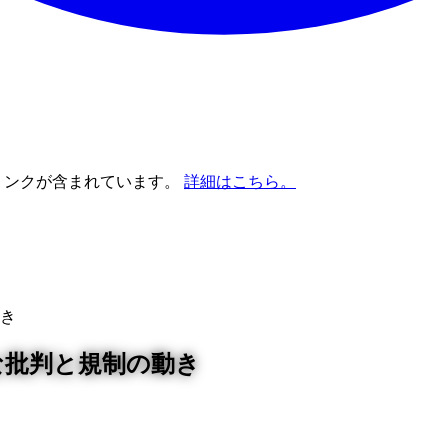
リンクが含まれています。
詳細はこちら。
き
な批判と規制の動き