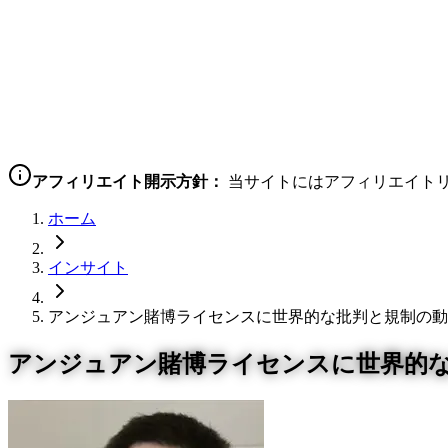
アフィリエイト開示方針：
当サイトにはアフィリエイト
ホーム
インサイト
アンジュアン賭博ライセンスに世界的な批判と規制の動
アンジュアン賭博ライセンスに世界的