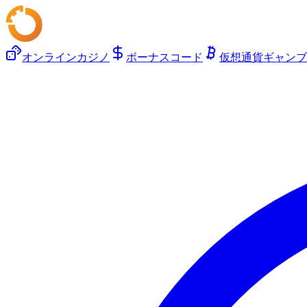
オンラインカジノ
ボーナスコード
仮想通貨ギャンブ